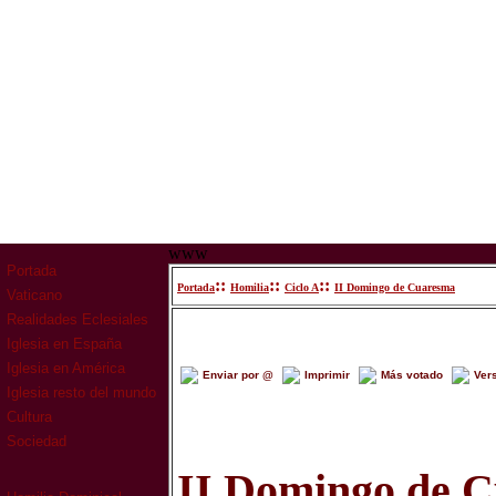
www
Portada
::
::
::
Portada
Homilia
Ciclo A
II Domingo de Cuaresma
Vaticano
Realidades Eclesiales
Iglesia en España
Iglesia en América
Enviar por @
Imprimir
Más votado
Ver
Iglesia resto del mundo
Cultura
Sociedad
II Domingo de 