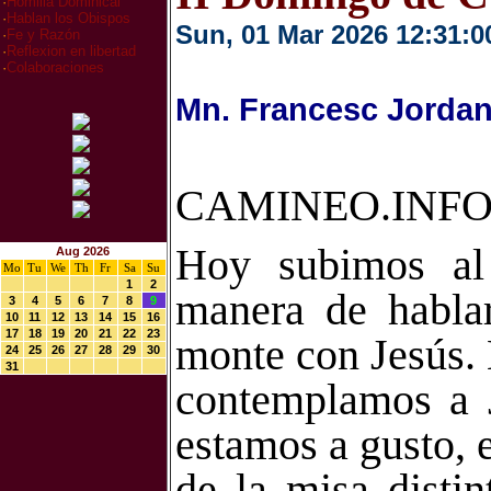
·
Homilia Dominical
·
Hablan los Obispos
Sun, 01 Mar 2026 12:31:0
·
Fe y Razón
·
Reflexion en libertad
·
Colaboraciones
Mn. Francesc Jordan
CAMINEO.INFO
Hoy subimos al
Aug 2026
Mo
Tu
We
Th
Fr
Sa
Su
1
2
manera de habla
3
4
5
6
7
8
9
10
11
12
13
14
15
16
17
18
19
20
21
22
23
monte con Jesús. 
24
25
26
27
28
29
30
31
contemplamos a J
estamos a gusto, 
de la misa disti