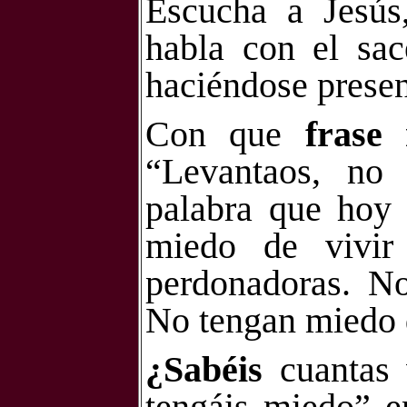
Escucha a Jesús,
habla con el sac
haciéndose presen
Con que
frase
“Levantaos, no
palabra que hoy 
miedo de vivir
perdonadoras. No
No tengan miedo 
¿Sabéis
cuantas 
tengáis miedo” e