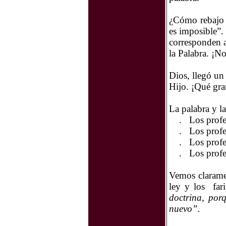
¿Cómo rebajo l
es imposible”.
corresponden a 
la Palabra. ¡N
Dios, llegó un
Hijo. ¡Qué gra
La palabra y la
.
Los profe
.
Los profe
.
Los profe
.
Los profe
Vemos claramen
ley y los
far
doctrina, por
nuevo”.