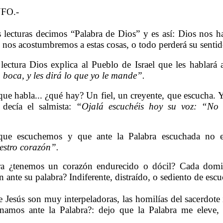
FO.-
 lecturas decimos “Palabra de Dios” y es así: Dios nos h
o nos acostumbremos a estas cosas, o todo perderá su sentid
lectura Dios explica al Pueblo de Israel que les hablará 
 boca, y les dirá lo que yo le mande”.
ue habla... ¿qué hay? Un fiel, un creyente, que escucha.
 decía el salmista:
“Ojalá escuchéis hoy su voz: “No 
que escuchemos y que ante la Palabra escuchada no 
estro corazón”.
ra ¿tenemos un corazón endurecido o dócil? Cada dom
 ante su palabra? Indiferente, distraído, o sediento de escu
e Jesús son muy interpeladoras, las homilías del sacerdote 
namos ante la Palabra?: dejo que la Palabra me eleve, m