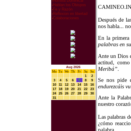
·
Homilia Dominical
·
Hablan los Obispos
CAMINEO.IN
·
Fe y Razón
·
Reflexion en libertad
·
Colaboraciones
Después de las
nos habla... n
En la primera 
palabras en su
Ante un Dios q
actitud, como
Aug 2026
Meribá”
.
Mo
Tu
We
Th
Fr
Sa
Su
1
2
Se nos pide 
3
4
5
6
7
8
9
10
11
12
13
14
15
16
endurezcáis vu
17
18
19
20
21
22
23
24
25
26
27
28
29
30
Ante la Palab
31
nuestro corazón
Las palabras d
¿cómo reaccio
palabra.