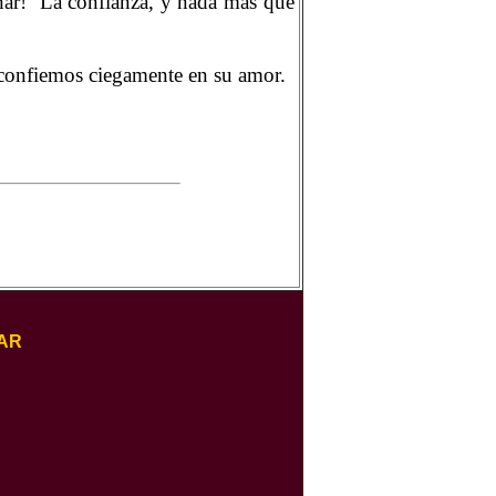
nar!
La confianza, y nada más que
 confiemos ciegamente en su amor.
AR