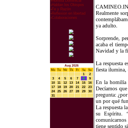
·
Homilia Dominical
·
Hablan los Obispos
CAMINEO.IN
·
Fe y Razón
Realmente sor
·
Reflexion en libertad
·
Colaboraciones
contemplábamos
ya adulto.
Sorprende, per
acaba el tiemp
Navidad y la f
La respuesta e
Aug 2026
fiesta ilumina,
Mo
Tu
We
Th
Fr
Sa
Su
1
2
3
4
5
6
7
8
9
En la homilía
10
11
12
13
14
15
16
17
18
19
20
21
22
23
Decíamos que
24
25
26
27
28
29
30
pregunta: ¿por
31
un por qué fu
La respuesta l
su Espíritu.
comunicarnos s
tiene sentido s