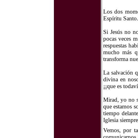
Los dos momen
Espíritu Santo
Si Jesús no n
pocas veces m
respuestas hab
mucho más qu
transforma nue
La salvación q
divina en nos
¡¡que es todav
Mirad, yo no s
que estamos so
tiempo delante
Iglesia siempre 
Vemos, por ta
comunicarnos l