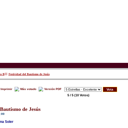
::
lo B
Festividad del Bautismo de Jesús
Imprimir
Más votado
Versión PDF
5 / 5
(10 Votos)
 Bautismo de Jesús
2:00
na Soler