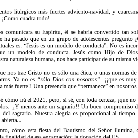
tos litúrgicos más fuertes adviento-navidad, y cuaresma
. ¡Como cuadra todo!
os comunicara su Espíritu, él se habría convertido tan 
e ha pasado que en un grupo de adolescentes pregunto ¿Q
ituales es: “Jesús es un modelo de conducta”. No es incorre
e un modelo de conducta. Jesús como Hijo de Dios 
stra naturaleza humana, nos hace participar de su misma vi
ue nos trae Cristo no es sólo una ética, o unas normas d
otros. Ya no es
“sólo Dios con nosotros”
¡¡que es muy 
ía más fuerte!! Una presencia que “permanece” en nosotros v
é cómo irá el 2021, pero, sí sé, con toda certeza, ¡que n
los. ¡¡Y menos ante un sagrario!! Un buen compromiso de
 del sagrario. Nuestra alegría es proporcional al tiempo
abierta...
nto, cómo esta fiesta del Bautismo del Señor ilumina, 
a finalidad de esa encarnación: la donación del ES.