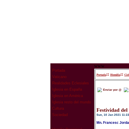
www
Portada
::
::
Portada
Homilia
Cic
Vaticano
Realidades Eclesiales
Iglesia en España
Enviar por @
Iglesia en América
Iglesia resto del mundo
Cultura
Festividad del
Sociedad
Sun, 10 Jan 2021 11:2
Mn. Francesc Jorda