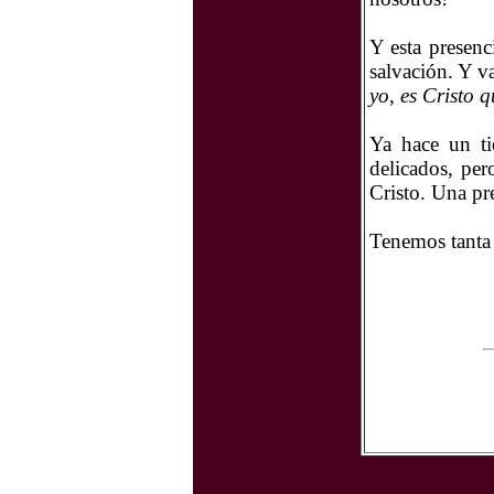
Y esta presen
salvación. Y v
yo, es Cristo q
Y
a hace un t
delicados, per
Cristo. Una pr
Tenemos tanta s