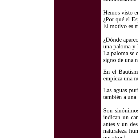
Hemos visto e
¿Por qué el Es
El motivo es m
¿Dónde aparece
una paloma y l
La paloma se c
signo de una n
En el Bautism
empieza una n
Las aguas pur
también a una
Son sinónimos
indican un ca
antes y un de
naturaleza hu
nosotros!