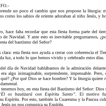
FO.-
prende un poco el cambio que nos propone la liturgia: mi
 como los sabios de oriente adoraban al niño Jesús, y h
o, hace falta recordar que esta fiesta forma parte del ti
o de Navidad. Y ante esto es inevitable preguntarnos, ¿por
iesta del bautismo del Señor?
s clara: esta fiesta nos ayuda a cerrar con coherencia el T
 da luz, a todo lo que hemos vivido y celebrado estos días.
 del día de Navidad hablábamos de la admiración delant
 era algo
inimaginable, sorprendente, impensable. Pero, 
 qué? ¿Por qué Dios se hace hombre? Y la liturgia quiere 
ndamental.
a tenemos hoy, en esta fiesta del Bautismo del Señor: Dio
“Él os bautizará con Espíritu Santo”.
El motivo fun
u Espíritu. Por esto, también la Cuaresma y la Pascua cu
i Jesús no nos comunica su Espíritu.