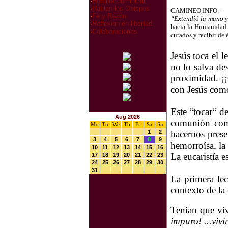
·
Homilia Dominical
·
Hablan los Obispos
CAMINEO.INFO.-
·
Fe y Razón
“Extendió la mano y
·
Reflexion en libertad
hacia la Humanidad.
·
Colaboraciones
curados y recibir de 
Jesús toca el 
no lo salva de
proximidad. ¡¡
con Jesús como
Este “tocar“ 
Aug 2026
comunión como
Mo
Tu
We
Th
Fr
Sa
Su
1
2
hacernos prese
3
4
5
6
7
8
9
hemorroísa, la
10
11
12
13
14
15
16
La eucaristía 
17
18
19
20
21
22
23
24
25
26
27
28
29
30
31
La primera lec
contexto de la
Tenían que viv
impuro! ...vivi