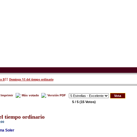
::
lo B
Domingo VI del tiempo ordinario
Imprimir
Más votado
Versión PDF
5 / 5
(15 Votos)
l tiempo ordinario
:00
na Soler