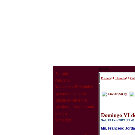
www
Portada
::
::
Portada
Homilia
Cic
Vaticano
Realidades Eclesiales
Iglesia en España
Enviar por @
Iglesia en América
Iglesia resto del mundo
Cultura
Domingo VI de
Sociedad
Sat, 13 Feb 2021 21:41
Mn. Francesc Jorda