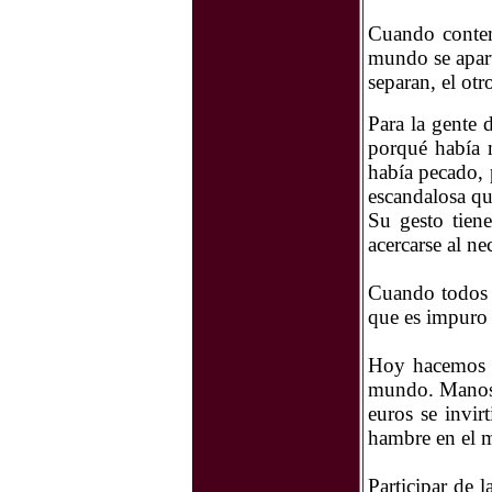
Cuando contem
mundo se apart
separan, el otr
Para la gente 
porqué había 
había pecado, 
escandalosa qu
Su gesto tien
acercarse al ne
Cuando todos s
que es impuro 
Hoy hacemos l
mundo. Manos U
euros se invir
hambre en el m
Participar de 