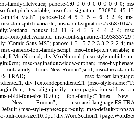
ont-family:Helvetica; panose-1:0 0 0 0 0 0 0 0 0 0; mso-
mso-font-pitch:variable; mso-font-signature:-536870145
"Cambria Math"; panose-1:2 4 5 3 5 4 6 3 2 4; mso-fo
 mso-font-pitch:variable; mso-font-signature:-536870
mily:Verdana; panose-1:2 11 6 4 3 5 4 4 2 4; mso-fo
 mso-font-pitch:variable; mso-font-signature:-15938337
mily:"Comic Sans MS"; panose-1:3 15 7 2 3 3 2 2 2 4; m
; mso-generic-font-family:script; mso-font-pitch:variable
l, li.MsoNormal, div.MsoNormal {mso-style-unhide:no; m
rgin:0cm; mso-pagination:widow-orphan; mso-hyphenate:n
0pt; font-family:"Times New Roman",serif; mso-fareast-fo
age:ES-TRAD; mso-fareast-language:ZH-CN;
endiente21, div.Textoindependiente21 {mso-style-name:"Te
rgin:0cm; text-align:justify; mso-pagination:widow-o
 mso-bidi-font-size:10.0pt; font-family:"Times New 
mes New Roman"; mso-ansi-language:ES-TRAD;
ault {mso-style-type:export-only; mso-default-props:yes
so-bidi-font-size:10.0pt;}div.WordSection1 {page:WordSe