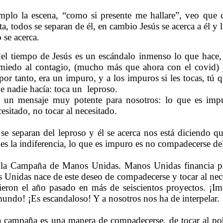
plo la escena, “como si presente me hallare”, veo que c
a, todos se separan de él, en cambio Jesús se acerca a él y 
o se acerca.
del tiempo de Jesús es un escándalo inmenso lo que hace,
miedo al contagio, (mucho más que ahora con el covid) 
por tanto, era un impuro, y a los impuros si les tocas, tú
e nadie hacía: toca un
leproso.
e un mensaje muy potente para nosotros: lo que es impu
cesitado, no tocar al necesitado.
e separan del leproso y él se acerca nos está diciendo q
es la indiferencia, lo que es impuro es no compadecerse del
a Campaña de Manos Unidas. Manos Unidas financia pro
nidas nace de este deseo de compadecerse y tocar al nece
tieron el año pasado en más de seiscientos proyectos. ¡
undo! ¡Es escandaloso! Y a nosotros nos ha de interpelar.
la campaña es una manera de compadecerse, de tocar al p