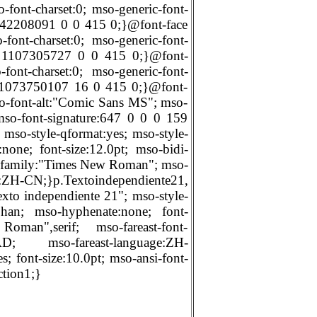
font-charset:0; mso-generic-font-
 1342208091 0 0 415 0;}@font-face
nt-charset:0; mso-generic-font-
145 1107305727 0 0 415 0;}@font-
nt-charset:0; mso-generic-font-
29 1073750107 16 0 415 0;}@font-
so-font-alt:"Comic Sans MS"; mso-
; mso-font-signature:647 0 0 0 159
so-style-qformat:yes; mso-style-
one; font-size:12.0pt; mso-bidi-
nt-family:"Times New Roman"; mso-
}p.Textoindependiente21,
xto independiente 21"; mso-style-
rphan; mso-hyphenate:none; font-
Roman",serif; mso-fareast-font-
 mso-fareast-language:ZH-
; font-size:10.0pt; mso-ansi-font-
ction1;}