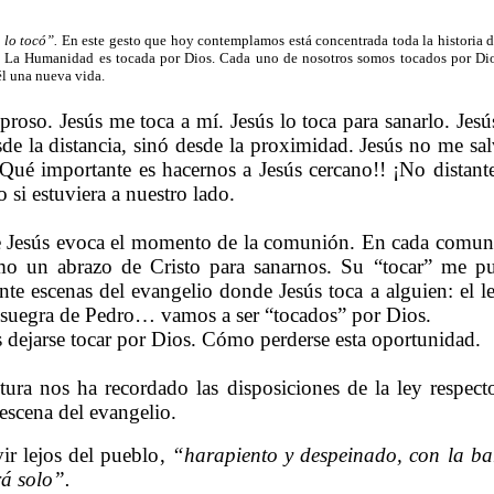
 lo tocó”.
En este gesto que hoy contemplamos está concentrada toda la historia d
 La Humanidad es tocada por Dios. Cada uno de nosotros somos tocados por Dio
él una nueva vida.
leproso. Jesús me toca a mí. Jesús lo toca para sanarlo. Jes
sde la distancia, sinó desde la proximidad. Jesús no me salv
Qué importante es hacernos a Jesús cercano!! ¡No distante
 si estuviera a nuestro lado.
de Jesús evoca el momento de la comunión. En cada comun
 un abrazo de Cristo para sanarnos. Su “tocar” me pur
nte escenas del evangelio donde Jesús toca a alguien: el l
 suegra de Pedro… vamos a ser “tocados” por Dios.
es dejarse tocar por Dios. Cómo perderse esta oportunidad.
tura nos ha recordado las disposiciones de la ley respect
 escena del evangelio.
ir lejos del pueblo,
“harapiento y despeinado, con la ba
rá solo”.