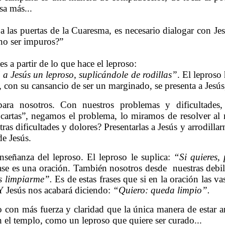
sa más...
 a las puertas de la Cuaresma, es necesario dialogar con J
 no ser impuros?”
s a partir de lo que hace el leproso:
 a Jesús un leproso, suplicándole de rodillas”
. El leproso
con su cansancio de ser un marginado, se presenta a Jesús, s
ara nosotros. Con nuestros problemas y dificultades
 cartas”, negamos el problema, lo miramos de resolver 
ras dificultades y dolores? Presentarlas a Jesús y arrodilla
de Jesús.
señanza del leproso. El leproso le suplica:
“Si quieres,
rase es una oración. También nosotros desde
nuestras debi
s limpiarme”.
Es de estas frases que si en la oración las va
 Y Jesús nos acabará diciendo:
“Quiero: queda limpio”.
 con más fuerza y claridad que la única manera de estar
n el templo, como un leproso que quiere ser curado...