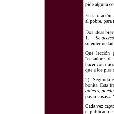
pide alguna co
En la oración,
al pobre, para
Dos ideas breve
1.
“Se acercó
su enfermedad, 
Qué lección p
“echadores de
hacer con nuest
que a los pies 
2)
Segunda en
bonita. Esta f
quieres, puede
pasan cosas...
Cada vez capto
el publicano e