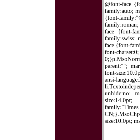
@font-face {f
family:auto; 
{font-family:
family:roman;
face {font-fa
family:swiss;
face {font-fa
font-charset:0
0;}p.MsoNorma
parent:""; ma
font-size:10.
ansi-langu
li.Textoindep
unhide:no; ma
size:14.0pt;
family:"Ti
CN;}.MsoChpDef
size:10.0pt; m