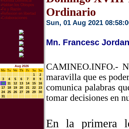
·
Homilia Dominical
·
Hablan los Obispos
Ordinario
·
Fe y Razón
·
Reflexion en libertad
·
Colaboraciones
Sun, 01 Aug 2021 08:58:0
Mn. Francesc Jordan
CAMINEO.INFO.- No 
Aug 2026
Mo
Tu
We
Th
Fr
Sa
Su
maravilla que es pode
1
2
3
4
5
6
7
8
9
10
11
12
13
14
15
16
comunica palabras que
17
18
19
20
21
22
23
24
25
26
27
28
29
30
tomar decisiones en nu
31
En la primera 