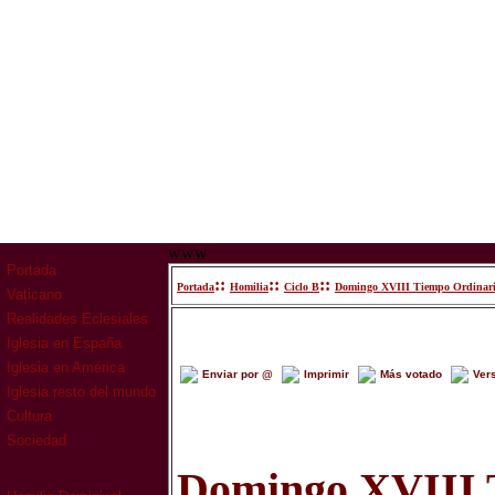
www
Portada
::
::
::
Portada
Homilia
Ciclo B
Domingo XVIII Tiempo Ordinar
Vaticano
Realidades Eclesiales
Iglesia en España
Iglesia en América
Enviar por @
Imprimir
Más votado
Ver
Iglesia resto del mundo
Cultura
Sociedad
Domingo XVIII 