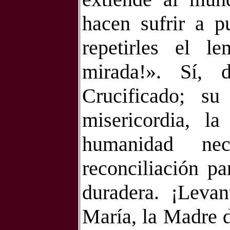
hacen sufrir a p
repetirles el l
mirada!». Sí, 
Crucificado; s
misericordia, l
humanidad ne
reconciliación p
duradera. ¡Leva
María, la Madre d