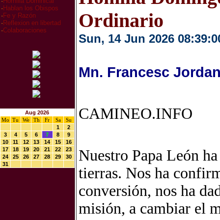
·
Homilia Dominical
·
Hablan los Obispos
Ordinario
·
Fe y Razón
·
Reflexion en libertad
·
Colaboraciones
Sun, 14 Jun 2026 08:39:0
Mn. Francesc Jordan
CAMINEO.INFO
Aug 2026
Mo
Tu
We
Th
Fr
Sa
Su
1
2
3
4
5
6
7
8
9
10
11
12
13
14
15
16
17
18
19
20
21
22
23
Nuestro Papa León ha 
24
25
26
27
28
29
30
31
tierras. Nos ha confir
conversión, nos ha dad
misión, a cambiar el 