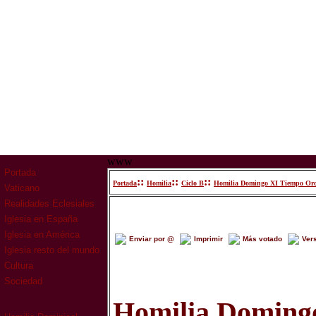
www
Portada
::
::
::
Portada
Homilia
Ciclo B
Homilia Domingo XI Tiempo Ord
Vaticano
Realidades Eclesiales
Iglesia en España
Iglesia en América
Enviar por @
Imprimir
Más votado
Ver
Iglesia resto del mundo
Cultura
Sociedad
Homilia Doming