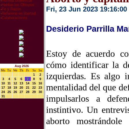
·
Homilia Dominical
·
Hablan los Obispos
Fri, 23 Jun 2023 19:16:00
·
Fe y Razón
·
Reflexion en libertad
·
Colaboraciones
Desiderio Parrilla Ma
Estoy de acuerdo c
cómo identificar la d
Aug 2026
Mo
Tu
We
Th
Fr
Sa
Su
izquierdas. Es algo 
1
2
3
4
5
6
7
8
9
10
11
12
13
14
15
16
mentalidad del que def
17
18
19
20
21
22
23
24
25
26
27
28
29
30
impulsarlos a defe
31
instintivo. Un entrev
aborto mostrándole 