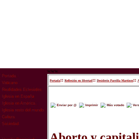
www
Portada
::
::
::
Portada
Reflexión en libertad
Desiderio Parrilla Martinez
A
Vaticano
Realidades Eclesiales
Iglesia en España
Iglesia en América
Enviar por @
Imprimir
Más votado
Ver
Iglesia resto del mundo
Cultura
Sociedad
Aborto y capital