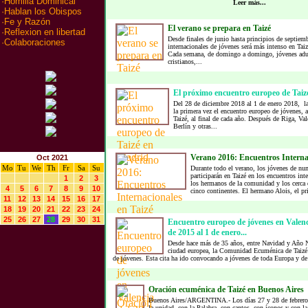
·
Homilia Dominical
Leer más...
·
Hablan los Obispos
·
Fe y Razón
El verano se prepara en Taizé
·
Reflexion en libertad
Desde finales de junio hasta principios de septiemb
·
Colaboraciones
internacionales de jóvenes será más intenso en Taiz
Cada semana, de domingo a domingo, jóvenes adul
cristianos,...
El próximo encuentro europeo de Tai
Del 28 de diciembre 2018 al 1 de enero 2018, la
la primera vez el encuentro europeo de jóvenes,
Taizé, al final de cada año. Después de Riga, Va
Berlín y otras...
Verano 2016: Encuentros Internac
Oct 2021
Mo
Tu
We
Th
Fr
Sa
Su
Durante todo el verano, los jóvenes de nu
participarán en Taizé en los encuentros int
1
2
3
los hermanos de la comunidad y los cerca 
4
5
6
7
8
9
10
cinco continentes. El hermano Alois, el pri
11
12
13
14
15
16
17
18
19
20
21
22
23
24
25
26
27
28
29
30
31
Encuentro europeo de jóvenes en Valenc
de 2015 al 1 de enero...
Desde hace más de 35 años, entre Navidad y Año 
ciudad europea, la Comunidad Ecuménica de Taizé
de jóvenes. Esta cita ha ido convocando a jóvenes de toda Europa y de 
Oración ecuménica de Taizé en Buenos Aires
Buenos Aires/ARGENTINA.- Los días 27 y 28 de febrero s
la unidad, con la Palabra, con cantos, con íconos y con l