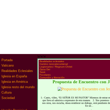
www
Portada
·
Realidades eclesiales
·
Camino neocatecumenal
Vaticano
·
Legionarios / Regnum Christi
·
Opus Dei
Realidades Eclesiales
·
Taizé
·
Focolares
Iglesia en España
·
Comunión y liberación
Propuesta de Encuentro con J
Iglesia en América
Iglesia resto del mundo
Cultura
Sociedad
1.- Canto, vídeo, “El SEÑOR ES MI PASTOR” Miremos de entrar en c
que lleva al salmista a expresarse de esta manera. 2. Nos ponemos e
nos mira, nos escucha, desea establecer un diálogo, está pendiente 
En un...