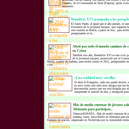
Leandro, de la Comunidad de Taizé (Francia), quien visita
encuentro...
Benedicto XVI acompaña a los peregrin
El Santo Padre, al igual que el año pasado, se une 
Encuentro de la juventud europea –que organiza l
esta ocasión en Berlín, a partir de hoy– para reci
peregrinando en la...
Abrir por todo el mundo caminos de c
en Cristo
También este año, Benedicto XVI se une a los pa
de la juventud europea, promovido por la Comuni
Berlín, a partir de mañana, para recibir juntos el 2012, peregrinando e
a los...
«Una realidad muy sencilla»
Al abrir el Evangelio, cada uno puede decirse: e
un poco como una carta muy antigua que me fue
desconocida; puesto que me está dirigida por a
comprender el sentido de ella, y enseguida pond
Más de medio centenar de jóvenes val
Alemania para participar...
Valencia/ESPAÑA.- Más de medio centenar de jó
mañana, lunes, hacia Berlín en Alemania para par
Europeo de oración, organizado en Nochevieja por la comunidad ecumén