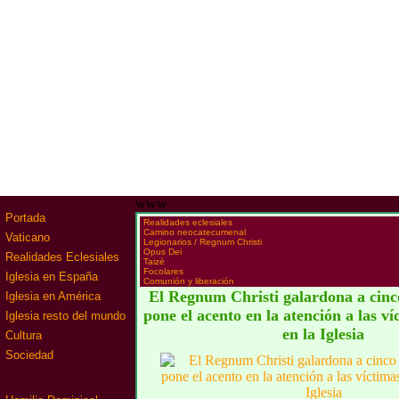
www
Portada
·
Realidades eclesiales
·
Camino neocatecumenal
Vaticano
·
Legionarios / Regnum Christi
·
Opus Dei
Realidades Eclesiales
·
Taizé
·
Focolares
Iglesia en España
·
Comunión y liberación
El Regnum Christi galardona a cinco
Iglesia en América
pone el acento en la atención a las v
Iglesia resto del mundo
en la Iglesia
Cultura
Sociedad