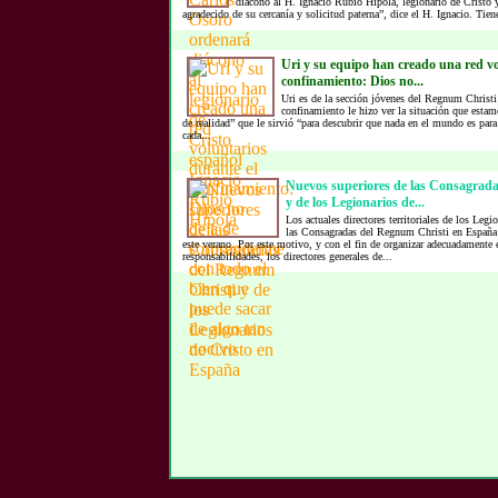
diácono al H. Ignacio Rubio Hípola, legionario de Cristo
agradecido de su cercanía y solicitud paterna”, dice el H. Ignacio. Tien
Uri y su equipo han creado una red vo
confinamiento: Dios no...
Uri es de la sección jóvenes del Regnum Christi
confinamiento le hizo ver la situación que esta
de realidad” que le sirvió “para descubrir que nada en el mundo es para
cada...
Nuevos superiores de las Consagrad
y de los Legionarios de...
Los actuales directores territoriales de los Legi
las Consagradas del Regnum Christi en España
este verano. Por este motivo, y con el fin de organizar adecuadamente e
responsabilidades, los directores generales de...