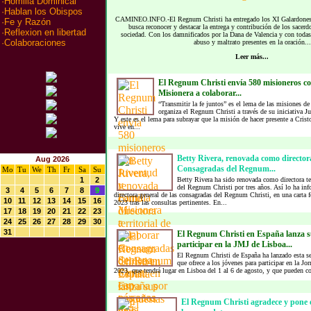
·
Homilia Dominical
·
Hablan los Obispos
CAMINEO.INFO.-El Regnum Christi ha entregado los XI Galardones A
·
Fe y Razón
busca reconocer y destacar la entrega y contribución de los sacerdo
·
Reflexion en libertad
sociedad. Con los damnificados por la Dana de Valencia y con todas 
·
Colaboraciones
abuso y maltrato presentes en la oración...
Leer más...
El Regnum Christi envía 580 misioneros c
Misionera a colaborar...
“Transmitir la fe juntos” es el lema de las misiones 
organiza el Regnum Christi a través de su iniciativa 
Y este es el lema para subrayar que la misión de hacer presente a Cris
vive en...
Betty Rivera, renovada como directora 
Aug 2026
Consagradas del Regnum...
Mo
Tu
We
Th
Fr
Sa
Su
1
2
Betty Rivera ha sido renovada como directora te
del Regnum Christi por tres años. Así lo ha i
3
4
5
6
7
8
9
directora general de las consagradas del Regnum Christi, en una carta f
10
11
12
13
14
15
16
2023 tras las consultas pertinentes. En...
17
18
19
20
21
22
23
24
25
26
27
28
29
30
31
El Regnum Christi en España lanza s
participar en la JMJ de Lisboa...
El Regnum Christi de España ha lanzado esta se
que ofrece a los jóvenes para participar en la J
2023, que tendrá lugar en Lisboa del 1 al 6 de agosto, y que pueden con
El Regnum Christi agradece y pone e