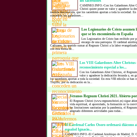
los sacerdotes
CAMINEO.INFO.-Con los Galardones Alter C
Christi quiere poner en valor y agradecer la de
medida desconocida, que los sacerdotes aportan a toda la sociedad. En 
concedido los galardones...
Los Legionarios de Cristo asumen 
que se les encomienda en España
Los Legionarios de Cristo han recibido por p
encargo de una parroquia. El cardenal arzobi
Cañizares, ha querido sumar al Regnum Christi a la labor evangelizado
con esta forma de...
Los VIII Galardones Alter Christus
reconocimiento especial a los...
Con los Galardones Alter Christus, el Regnum 
valor y agradecer la dedicación fecunda y, en 
los sacerdotes aportan a toda la sociedad. En esta VIII edición se han
Trujillo, por su dedicación en la...
Veranos Regnum Christi 2021. Abierto por
El Regnum Christi (www.regnumchristi.es) sigue abier
vida espiritual, el apostolado, la formación ni la convi
las limitaciones sanitarias por la pandemia, el Regnum
adaptado diferentes actividades para todas...
El Cardenal Carlos Osoro ordenará diácono al
español Ignacio...
CAMINEO.INFO.-El Cardenal Arzobispo de Madrid, D. Ca