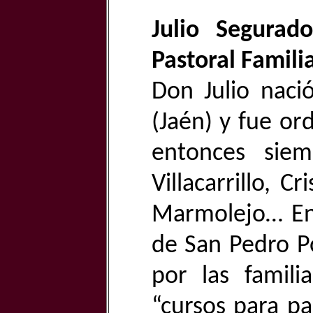
Julio Segurad
Pastoral Famili
Don Julio nac
(Jaén) y fue o
entonces siem
Villacarrillo, C
Marmolejo… En 
de San Pedro P
por las famili
“cursos para pa