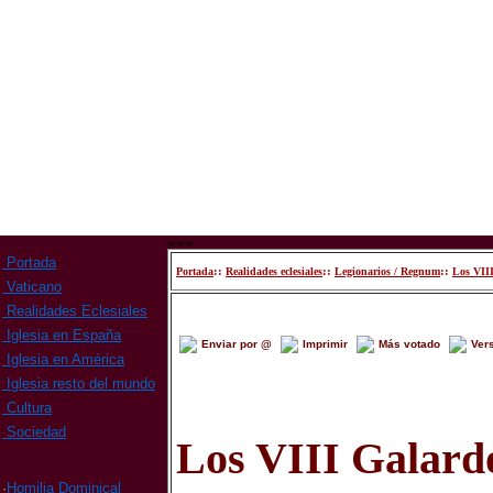
www
Portada
::
::
::
Portada
Realidades eclesiales
Legionarios / Regnum
Los VIII
Vaticano
Realidades Eclesiales
Iglesia en España
Enviar por @
Imprimir
Más votado
Ver
Iglesia en América
Iglesia resto del mundo
Cultura
Sociedad
Los VIII Galard
·
Homilia Dominical