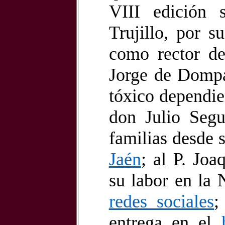
VIII edición
Trujillo, por s
como rector d
Jorge de Dompa
tóxico dependie
don Julio Segu
familias desde 
Jaén
; al P. Jo
su labor en la 
redes sociales
;
entrega en el