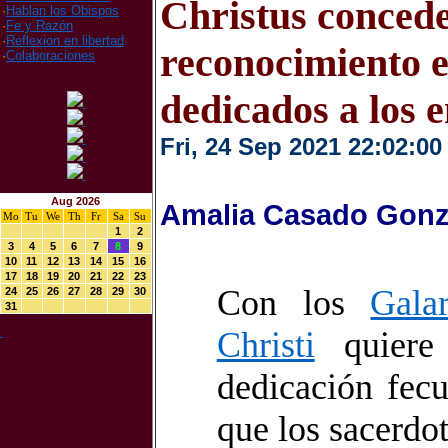
Christus conced
·
Hablan los Obispos
·
Fe y Razón
·
Reflexion en libertad
reconocimiento e
·
Colaboraciones
dedicados a los
Fri, 24 Sep 2021 22:02:00
Aug 2026
Amalia Casado Gonz
Mo
Tu
We
Th
Fr
Sa
Su
1
2
3
4
5
6
7
8
9
10
11
12
13
14
15
16
17
18
19
20
21
22
23
Con los
Gala
24
25
26
27
28
29
30
31
Christi
quiere 
dedicación fec
que los sacerdot