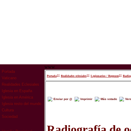
www
Portada
::
::
::
Portada
Realidades eclesiales
Legionarios / Regnum
Radiog
Vaticano
Realidades Eclesiales
Iglesia en España
Iglesia en América
Enviar por @
Imprimir
Más votado
Ver
Iglesia resto del mundo
Cultura
Sociedad
Radiografía de 