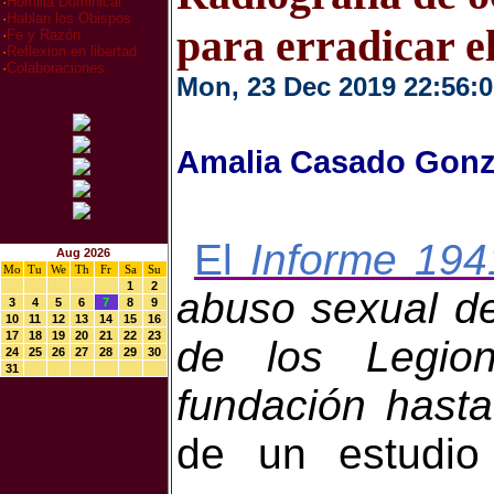
·
Homilia Dominical
·
Hablan los Obispos
para erradicar e
·
Fe y Razón
·
Reflexion en libertad
·
Colaboraciones
Mon, 23 Dec 2019 22:56:0
Amalia Casado Gonz
El
Informe 194
Aug 2026
Mo
Tu
We
Th
Fr
Sa
Su
1
2
abuso sexual d
3
4
5
6
7
8
9
10
11
12
13
14
15
16
17
18
19
20
21
22
23
de los Legio
24
25
26
27
28
29
30
31
fundación hasta
de un estudio