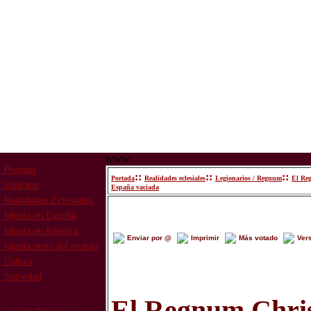
www
Portada
::
::
::
Portada
Realidades eclesiales
Legionarios / Regnum
El Reg
Vaticano
España vaciada
Realidades Eclesiales
Iglesia en España
Iglesia en América
Enviar por @
Imprimir
Más votado
Ver
Iglesia resto del mundo
Cultura
Sociedad
El Regnum Chris