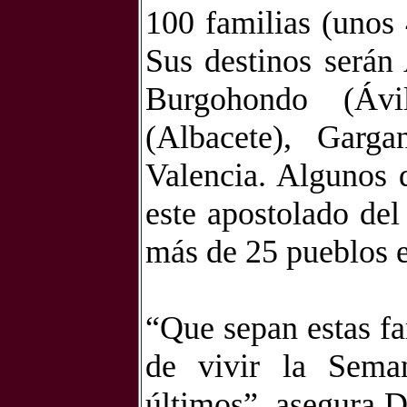
100
familias
(unos 
Sus destinos serán
Burgohondo (Ávil
(Albacete), Garga
Valencia. Algunos 
este apostolado de
más de 25 pueblos e
“
Que sepan estas fa
de vivir la Seman
últimos”
, asegura 