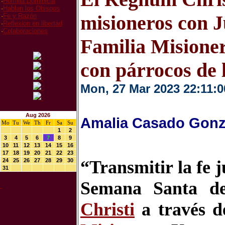
·
Homilia Dominical
·
Hablan los Obispos
misioneros con 
·
Fe y Razón
·
Reflexion en libertad
·
Colaboraciones
Familia Misione
con párrocos de 
Mon, 27 Mar 2023 22:11:0
Aug 2026
Amalia Casado Gonz
Mo
Tu
We
Th
Fr
Sa
Su
1
2
3
4
5
6
7
8
9
10
11
12
13
14
15
16
17
18
19
20
21
22
23
24
25
26
27
28
29
30
“Transmitir la fe j
31
Semana Santa d
Christi
a través 