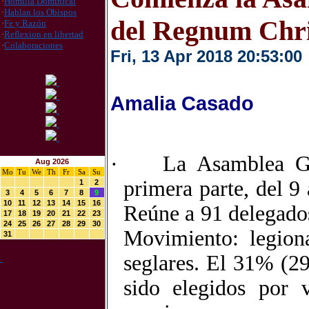
·
Homilia Dominical
·
Hablan los Obispos
del Regnum Chri
·
Fe y Razón
·
Reflexion en libertad
·
Colaboraciones
Fri, 13 Apr 2018 20:53:00
Amalia Casado
·
La Asamblea Ge
Aug 2026
Mo
Tu
We
Th
Fr
Sa
Su
primera parte, del 9
1
2
3
4
5
6
7
8
9
10
11
12
13
14
15
16
Reúne a 91 delegados
17
18
19
20
21
22
23
24
25
26
27
28
29
30
Movimiento: legiona
31
seglares. El 31% (29
sido elegidos por 