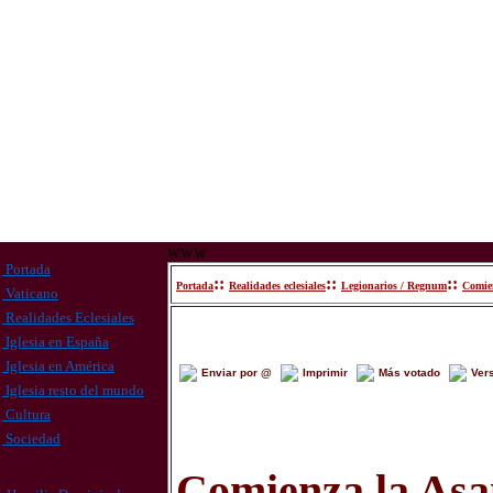
www
Portada
::
::
::
Portada
Realidades eclesiales
Legionarios / Regnum
Comie
Vaticano
Realidades Eclesiales
Iglesia en España
Iglesia en América
Enviar por @
Imprimir
Más votado
Ver
Iglesia resto del mundo
Cultura
Sociedad
Comienza la Asa