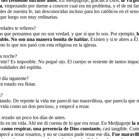
a del Demonio durante años.
En Medjugorje, gracias a Dios,
la Virge
a
, empezando por darme a conocer cual era mi problema, y el de mi fam
s de nuestra fe, tan desconocidas incluso para los católicos en el seno d
que luego son muy ordinarias.
rdades te refieres?
 que pensamos que no son verdad, y que sí que lo son. Por ejemplo,
l
ablo. No son una manera bonita de hablar.
Existen y si te abres a Él
o lo que nos pasó con esta religiosa en la iglesia.
la noche?
ir? Es imposible. No pegué ojo. El cuerpo se resiente de tantos impact
ealidades del espíritu.
 día siguiente?
i estado era flotar.
s?
tando. De repente la vida me pareció tan maravillosa, que parecía que
a vida como un don precioso, y empecé a rezar.
 rezado un poco los días de antes.
do en mi vida. Ahí me di cuenta de lo que era rezar. En Medjugorje
la o
 como respirar, una presencia de Dios constante,
casi tangible. Co
pecé a rezar rosarios, y no se cuantos pude rezar ese día.
Fue maravill