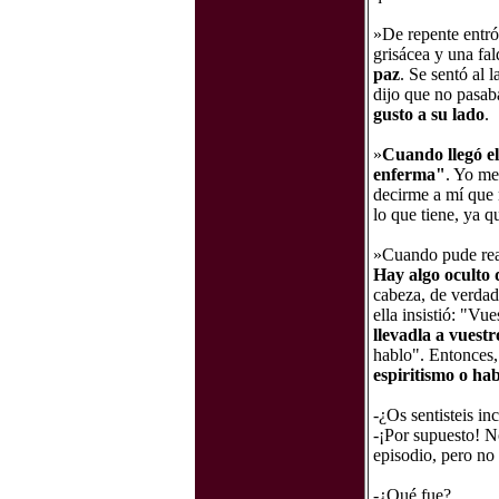
»De repente entró
grisácea y una fal
paz
. Se sentó al 
dijo que no pasaba
gusto a su lado
.
»
Cuando llegó el
enferma"
. Yo me
decirme a mí que 
lo que tiene, ya q
»Cuando pude reac
Hay algo oculto 
cabeza, de verdad
ella insistió: "Vu
llevadla a vuest
hablo". Entonces,
espiritismo o hab
-¿Os sentisteis i
-¡Por supuesto! No
episodio, pero no
-¿Qué fue?