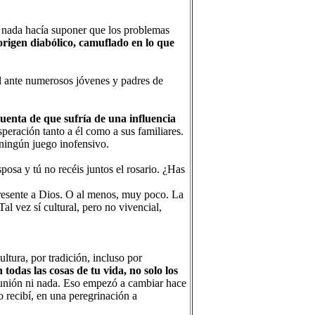
 nada hacía suponer que los problemas
origen diabólico, camuflado en lo que
l ante numerosos jóvenes y padres de
cuenta de que sufría de una influencia
speración tanto a él como a sus familiares.
n ningún juego inofensivo.
posa y tú no recéis juntos el rosario. ¿Has
presente a Dios. O al menos, muy poco. La
Tal vez sí cultural, pero no vivencial,
ltura, por tradición, incluso por
todas las cosas de tu vida, no solo los
omunión ni nada. Eso empezó a cambiar hace
 recibí, en una peregrinación a