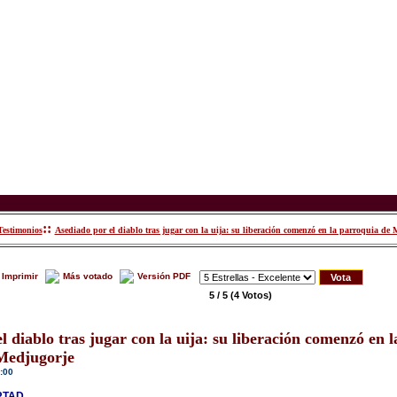
::
Testimonios
Asediado por el diablo tras jugar con la uija: su liberación comenzó en la parroquia de 
Imprimir
Más votado
Versión PDF
5 / 5
(4 Votos)
l diablo tras jugar con la uija: su liberación comenzó en l
Medjugorje
:00
RTAD