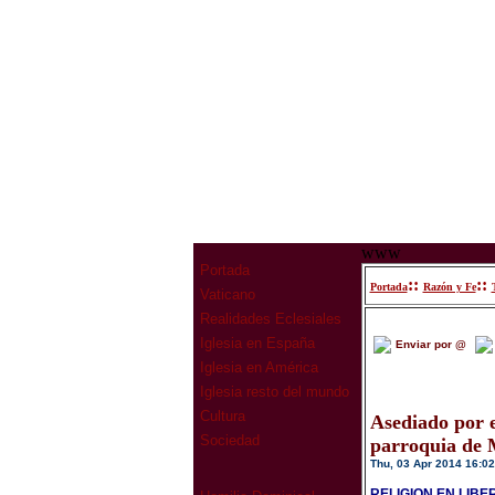
www
Portada
::
::
Portada
Razón y Fe
Vaticano
Realidades Eclesiales
Iglesia en España
Enviar por @
Iglesia en América
Iglesia resto del mundo
Cultura
Asediado por e
Sociedad
parroquia de 
Thu, 03 Apr 2014 16:02
RELIGION EN LIBE