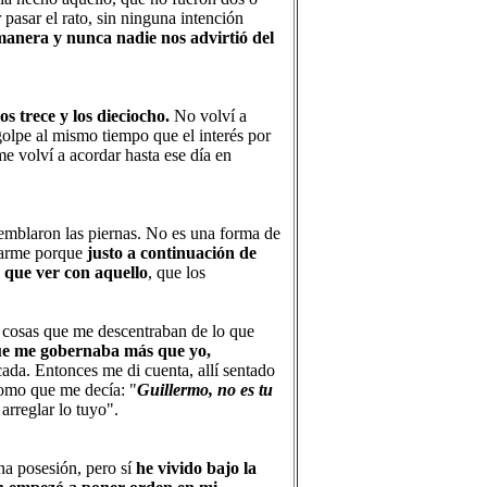
pasar el rato, sin ninguna intención
manera y nunca nadie nos advirtió del
os trece y los dieciocho.
No volví a
olpe al mismo tiempo que el interés por
e volví a acordar hasta ese día en
emblaron las piernas. No es una forma de
ntarme porque
justo a continuación de
 que ver con aquello
, que los
,
cosas que me descentraban de lo que
ue me gobernaba más que yo,
da. Entonces me di cuenta, allí sentado
 como que me decía: "
Guillermo, no es tu
arreglar lo tuyo".
na posesión, pero sí
he vivido bajo la