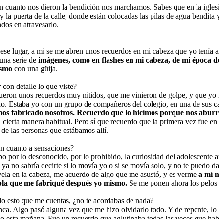
cuanto nos dieron la bendición nos marchamos. Sabes que en la iglesi
y la puerta de la calle, donde están colocadas las pilas de agua bendita y
dos en atravesarlo.
 ese lugar, a mí se me abren unos recuerdos en mi cabeza que yo tenía 
una serie de
imágenes, como en flashes en mi cabeza, de mi época del
ismo
con una güija.
 con detalle lo que viste?
ueron unos recuerdos muy nítidos, que me vinieron de golpe, y que yo 
o. Estaba yo con un grupo de compañeros del colegio, en una de sus c
os fabricado nosotros. Recuerdo que lo hicimos porque nos aburrí
n cierta manera habitual. Pero sí que recuerdo que la primera vez fue e
 de las personas que estábamos allí.
n cuanto a sensaciones?
o por lo desconocido, por lo prohibido, la curiosidad del adolescente a
 ya no sabría decirte si lo movía yo o si se movía solo, y no te puedo 
vela en la cabeza, me acuerdo de algo que me asustó, y es verme
a mí m
bla que me fabriqué después yo mismo.
Se me ponen ahora los pelos 
do esto que me cuentas, ¿no te acordabas de nada?
ca. Algo pasó alguna vez que me hizo olvidarlo todo. Y de repente, lo 
o esta mañana. Fue un recuerdo que aglutinaba todas las veces que hab