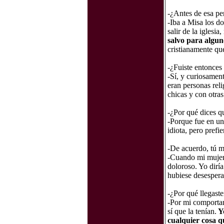
-¿Antes de esa pe
-Iba a Misa los d
salir de la iglesi
salvo para alguno
cristianamente que
-¿Fuiste entonces 
-Sí, y curiosamen
eran personas rel
chicas y con otras
-¿Por qué dices q
-Porque fue en un
idiota, pero prefi
-De acuerdo, tú 
-Cuando mi mujer
doloroso. Yo diría
hubiese desespera
-¿Por qué llegaste
-Por mi comportam
sí que la tenían.
Yo
cualquier cosa q