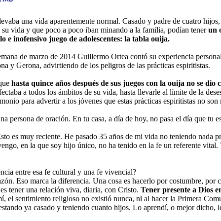
levaba una vida aparentemente normal. Casado y padre de cuatro hijos,
 su vida y que poco a poco iban minando a la familia, podían tener
u
n 
lo e inofensivo juego de adolescentes: la tabla ouija.
semana de marzo de 2014 Guillermo Ortea contó su experiencia persona
na y Gerona, advirtiendo de los peligros de las prácticas espiritistas.
 que
hasta quince años después de sus juegos con la ouija no se dio 
ectaba a todos los ámbitos de su vida, hasta llevarle al límite de la dese
monio para advertir a los jóvenes que estas prácticas espiritistas no so
na persona de oración. En tu casa, a día de hoy, no pasa el día que tu es
 Esto es muy reciente. He pasado 35 años de mi vida no teniendo nada 
vengo, en la que soy hijo único, no ha tenido en la fe un referente vital. 
encia entre esa fe cultural y una fe vivencial?
zón. Eso marca la diferencia. Una cosa es hacerlo por costumbre, por cu
 es tener una relación viva, diaria, con Cristo.
Tener presente a Dios en 
mí, el sentimiento religioso no existió nunca, ni al hacer la Primera C
stando ya casado y teniendo cuanto hijos. Lo aprendí, o mejor dicho, lo