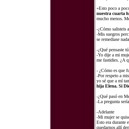
»Esto poco a poco
nuestra cuarta h
mucho menos. Me
-¿Cómo salisteis 
-Mis suegros perc
se remediase nada
-¿Qué pensaste tú
-Yo dije a mi muj
me fastidies. ¿A 
- ¿Cómo es que fu
-Por respeto a mi
yo sé que a mí ta
hija Elena. Si Di
-¿Qué pasó en Me
-La pregunta serí
-Adelante
-Mi mujer se quiso
Esto era durante 
quedarnos allí den