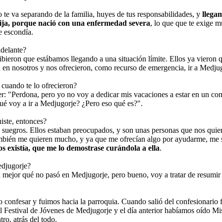
 te va separando de la familia, huyes de tus responsabilidades, y
llega
ija, porque nació con una enfermedad severa
, lo que que te exige 
 escondía.
adelante?
ibieron que estábamos llegando a una situación límite. Ellos ya vieron 
 en nosotros y nos ofrecieron, como recurso de emergencia, ir a Medjug
 cuando te lo ofrecieron?
er: "Perdona, pero yo no voy a dedicar mis vacaciones a estar en un co
qué voy a ir a Medjugorje? ¿Pero eso qué es?".
iste, entonces?
s suegros. Ellos estaban preocupados, y son unas personas que nos quie
mbién me quieren mucho, y ya que me ofrecían algo por ayudarme, me s
os existía, que me lo demostrase curándola a ella
.
djugorje?
a mejor qué no pasó en Medjugorje, pero bueno, voy a tratar de resumir 
 confesar y fuimos hacia la parroquia. Cuando salió del confesionario f
el Festival de Jóvenes de Medjugorje y el día anterior habíamos oído Mi
tro, atrás del todo.