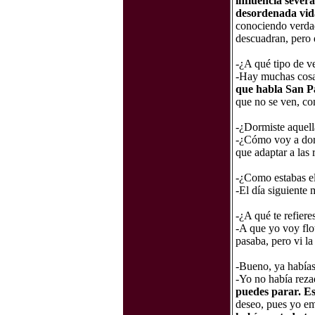
influencia sever
desordenada vid
conociendo verdade
descuadran, pero 
-¿A qué tipo de ve
-Hay muchas cosas
que habla San P
que no se ven, com
-¿Dormiste aquel
-¿Cómo voy a dorm
que adaptar a las r
-¿Como estabas el
-El día siguiente m
-¿A qué te refiere
-A que yo voy flo
pasaba, pero vi l
-Bueno, ya habías
-Yo no había reza
puedes parar. Es
deseo, pues yo em