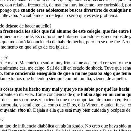
s, con relativa frecuencia, de manera muy inocente, por curiosidad, por 
supongo que
cuando eres adolescente buscas divertirte de cualquier 
onllevaba. No sabíamos ni de lejos lo serio que es este problema.
o dejaste de hacer aquello?
n frecuencia los años que fui alumno de este colegio, que fue entre l
siquiera me acordé. Es como si me hubiesen cortado esos recuerdos de g
o que me cortó la conciencia de haberlo hecho, pero no sé qué fue. No m
 momento en que salgo de esa iglesia.
ste?
ente malo. Me entró un sudor muy frío, se me aceleró el corazón y me t
iteralmente casi me caigo. Salí de allí en estado de shock. Tuve que se
o, tomé conciencia enseguida de que a mí me pasaba algo que tenía
an extraños que he tenido siempre con mi familia, vienen de aquello.
 cosas que he hecho muy mal y que yo no sabía por qué las hacía
ortante en mi vida. Tomé conciencia de que
había algo en mí como q
decisiones erróneas y haciendo que me comportara de manera equivoca
 parroquia, y sentí algo así como que Dios, o la Virgen, o quien fuese,
ta ayuda, sino tú.
Déjala a ella que está muy bien cuidada y ocúpate de 
"?
ún tipo de influencia diabólica en algún grado. No creo que haya sido u