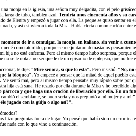
 una monja en la iglesia, una señora muy delgadita, con el pelo grisáce
da larga de tubo, también azul.
Tendría unos cincuenta años y su ca
lado de Elenita y empezó a jugar con ella. La peque se quiso sentar en ell
 nada, y así estuvieron toda la Misa. Había cierta comunicación entre e
 momento de ir a comulgar, la monja, en italiano, sin venir a cuento
 quedé como aturdido, porque se me juntaron demasiados pensamientos e
mi hija no está enferma. Pero al mismo tiempo hubo sorpresa, porque ell
ue no se le nota a no ser que le de un episodio de epilepsia, que no fue e
cionar, le dije:
"Mire señora, sí que lo está".
Pero insistió:
"No, no 
que la bloquea".
Yo empecé a pensar que la mitad de aquel pueblo esta
. Me sentó mal, pero al mismo tiempo pensaba muy rápido sobre por qué
estra hija está sana. He rezado por ella durante la Misa y he percibido 
ro párroco y que haga una oración de liberación por ella. En un fu
 cambió el semblante, se pudo seria y nos preguntó a mi mujer y a mí:
"
éis jugado con la güija o algo así?".
ncómodos?
s hizo preguntas fuera de lugar. Yo pensé que había sido un error ir a e
 fue nada con lo que vino a continuación.