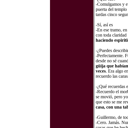
-Comulgamos y en 
puerta del templo 
tardas cinco segun
-Sí, así es
-En ese tramo, en
con toda claridad 
haciendo espirit
-¿Puedes describir
-Perfectamente. F
desde no sé cuand
güija que habíam
veces
. Era algo e
recuerdo las caras
-¿Qué recuerdas e
-Recuerdo el morb
se movió, pero yo
que esto se me re
casa, con una ta
-Guillermo, de to
-Cero. Jamás. Nun
cosas que he hech