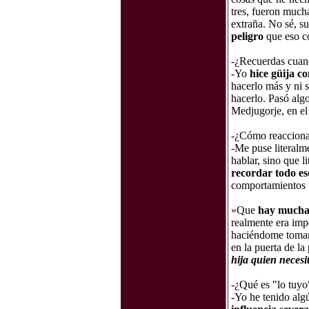
tres, fueron mucha
extraña. No sé, 
peligro
que eso c
-¿Recuerdas cuand
-Yo
hice güija co
hacerlo más y ni 
hacerlo. Pasó alg
Medjugorje, en el
-¿Cómo reacciona
-Me puse literalm
hablar, sino que l
recordar todo es
comportamientos t
»Que
hay muchas
realmente era imp
haciéndome tomar 
en la puerta de la
hija quien necesi
-¿Qué es "lo tuyo
-Yo he tenido alg