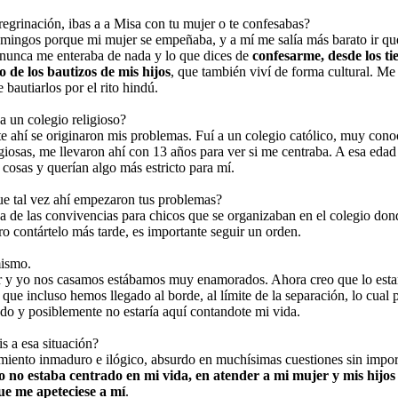
regrinación, ibas a a Misa con tu mujer o te confesabas?
omingos porque mi mujer se empeñaba, y a mí me salía más barato ir que
a, nunca me enteraba de nada y lo que dices de
confesarme, desde los ti
 de los bautizos de mis hijos
, que también viví de forma cultural. Me
 bautiarlos por el rito hindú.
a un colegio religioso?
te ahí se originaron mis problemas. Fuí a un colegio católico, muy con
igiosas, me llevaron ahí con 13 años para ver si me centraba. A esa eda
 cosas y querían algo más estricto para mí.
ue tal vez ahí empezaron tus problemas?
a de las convivencias para chicos que se organizaban en el colegio do
ero contártelo más tarde, es importante seguir un orden.
mismo.
 y yo nos casamos estábamos muy enamorados. Ahora creo que lo esta
 que incluso hemos llegado al borde, al límite de la separación, lo cual 
do y posiblemente no estaría aquí contandote mi vida.
is a esa situación?
iento inmaduro e ilógico, absurdo en muchísimas cuestiones sin import
 no estaba centrado en mi vida, en atender a mi mujer y mis hijos
ue me apeteciese a mí
.