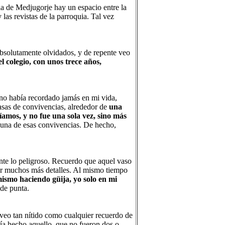
a de Medjugorje hay un espacio entre la
 las revistas de la parroquia. Tal vez
absolutamente olvidados, y de repente veo
 colegio, con unos trece años,
no había recordado jamás en mi vida,
asas de convivencias, alrededor de
una
amos, y no fue una sola vez, sino más
n una de esas convivencias. De hecho,
nte lo peligroso. Recuerdo que aquel vaso
dar muchos más detalles. Al mismo tiempo
ismo haciendo güija, yo solo en mi
de punta.
veo tan nítido como cualquier recuerdo de
ía hecho aquello, que no fueron dos o