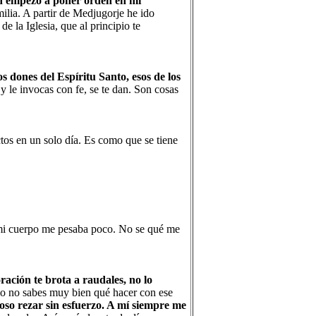
n empezó a poner orden en mi
ilia. A partir de Medjugorje he ido
e la Iglesia, que al principio te
os dones del Espíritu Santo, esos de los
 y le invocas con fe, se te dan. Son cosas
os en un solo día. Es como que se tiene
 mi cuerpo me pesaba poco. No se qué me
ración te brota a raudales, no lo
mo no sabes muy bien qué hacer con ese
oso rezar sin esfuerzo. A mí siempre me