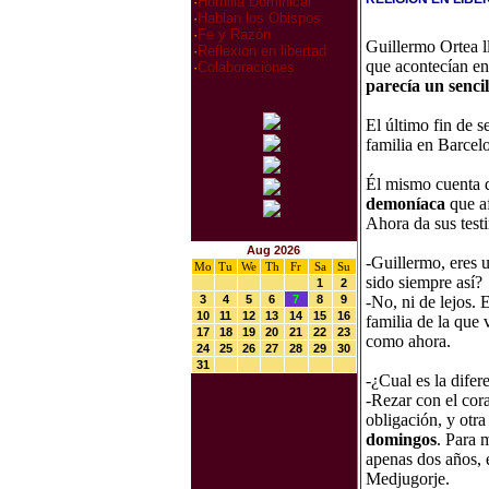
·
Homilia Dominical
·
Hablan los Obispos
·
Fe y Razón
Guillermo Ortea l
·
Reflexion en libertad
que acontecían en
·
Colaboraciones
parecía un sencil
El último fin de 
familia en Barcelo
Él mismo cuenta
demoníaca
que af
Ahora da sus testi
Aug 2026
-Guillermo, eres u
Mo
Tu
We
Th
Fr
Sa
Su
sido siempre así?
1
2
3
4
5
6
7
8
9
-No, ni de lejos.
10
11
12
13
14
15
16
familia de la que 
17
18
19
20
21
22
23
como ahora.
24
25
26
27
28
29
30
31
-¿Cual es la difer
-Rezar con el cora
obligación, y otra
domingos
. Para 
apenas dos años, e
Medjugorje.