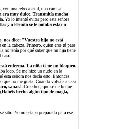
o, con una rebeca azul, una camisa
ra era muy dulce. Transmitía mucha
a. Yo lo intenté evitar pero esta señora
llas y
a Elenita se le notaba estar a
, nos dice: "Vuestra hija no está
n la cabeza. Primero, quien eres tú para
a no tenía por qué saber que mi hija tiene
l caso.
está enferma. La niña tiene un bloqueo.
ba loco. Se me hizo un nudo en la
 esta señora nos decía esto. Entonces
algo que no me gusta. Cuando volváis a casa
turo, sanará
. Creedme, que sé de lo que
¿Habéis hecho algún tipo de magia,
se sitio. Yo no estaba preparado para ese