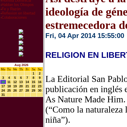
·
Homilia Dominical
·
Hablan los Obispos
ideología de géne
·
Fe y Razón
·
Reflexion en libertad
·
Colaboraciones
estremecedora d
Fri, 04 Apr 2014 15:55:00
RELIGION EN LIBE
Aug 2026
Mo
Tu
We
Th
Fr
Sa
Su
1
2
La Editorial San Pablo
3
4
5
6
7
8
9
10
11
12
13
14
15
16
publicación en inglés 
17
18
19
20
21
22
23
24
25
26
27
28
29
30
31
As Nature Made Him. 
(“Como la naturaleza 
niña”).