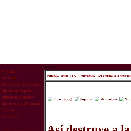
www
Portada
::
::
::
Portada
Razón y Fe
Testimonios
Así destruye a la gente la
Vaticano
Realidades Eclesiales
Iglesia en España
Iglesia en América
Enviar por @
Imprimir
Más votado
Ver
Iglesia resto del mundo
Cultura
Sociedad
Así destruye a la