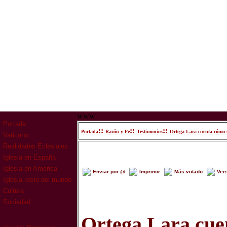
www
Portada
::
::
::
Portada
Razón y Fe
Testimonios
Ortega Lara cuenta cómo só
Vaticano
Realidades Eclesiales
Iglesia en España
Iglesia en América
Enviar por @
Imprimir
Más votado
Ver
Iglesia resto del mundo
Cultura
Sociedad
Ortega Lara cuen