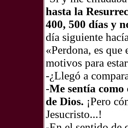
hasta la Resurrec
400, 500 días y 
día siguiente hacía
«Perdona, es que 
motivos para esta
-¿Llegó a comparar
-
Me sentía como e
de Dios.
¡Pero có
Jesucristo...!
-En el sentido de 