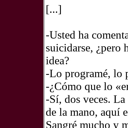
[...]
-Usted ha comenta
suicidarse, ¿pero 
idea?
-Lo programé, lo p
-¿Cómo que lo «e
-Sí, dos veces. L
de la mano, aquí e
Sangré mucho y me