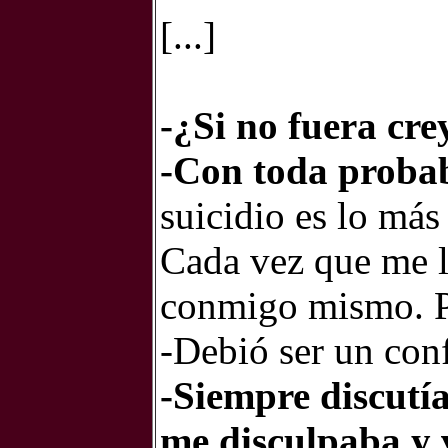
[...]
-¿Si no fuera cre
-Con toda proba
suicidio es lo más
Cada vez que me l
conmigo mismo. Pe
-Debió ser un conf
-Siempre discutí
me disculpaba y 