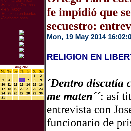
·
Homilia Dominical
·
Hablan los Obispos
fe impidió que se
·
Fe y Razón
·
Reflexion en libertad
·
Colaboraciones
secuestro: entrev
Mon, 19 May 2014 16:02:
RELIGION EN LIBE
Aug 2026
Mo
Tu
We
Th
Fr
Sa
Su
1
2
´Dentro discutía 
3
4
5
6
7
8
9
10
11
12
13
14
15
16
17
18
19
20
21
22
23
me maten´´
: así t
24
25
26
27
28
29
30
31
entrevista con Jo
funcionario de pr