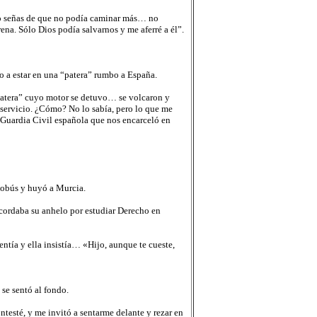
zo señas de que no podía caminar más… no
ena. Sólo Dios podía salvarnos y me aferré a él”.
ho a estar en una “patera” rumbo a España.
patera” cuyo motor se detuvo… se volcaron y
 servicio. ¿Cómo? No lo sabía, pero lo que me
a Guardia Civil española que nos encarceló en
tobús y huyó a Murcia.
ecordaba su anhelo por estudiar Derecho en
ntía y ella insistía… «Hijo, aunque te cueste,
se sentó al fondo.
testé, y me invitó a sentarme delante y rezar en