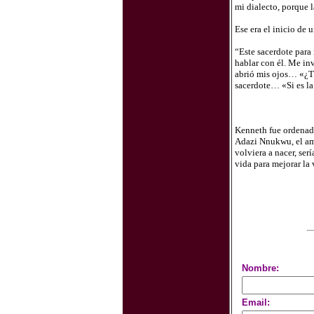
mi dialecto, porque la
Ese era el inicio de 
“Este sacerdote para 
hablar con él. Me inv
abrió mis ojos… «¿Tie
sacerdote… «Si es la
Kenneth fue ordenad
Adazi Nnukwu, el ami
volviera a nacer, se
vida para mejorar la 
Nombre:
Email: