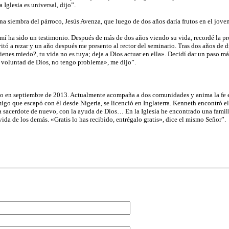
 Iglesia es universal, dijo”.
una siembra del párroco, Jesús Avenza, que luego de dos años daría frutos en el joven
mí ha sido un testimonio. Después de más de dos años viendo su vida, recordé la pro
itó a rezar y un año después me presento al rector del seminario. Tras dos años de 
nes miedo?, tu vida no es tuya; deja a Dios actuar en ella». Decidí dar un paso más
 voluntad de Dios, no tengo problema», me dijo”.
o en septiembre de 2013. Actualmente acompaña a dos comunidades y anima la fe e
go que escapó con él desde Nigeria, se licenció en Inglaterra. Kenneth encontró el
ría sacerdote de nuevo, con la ayuda de Dios… En la Iglesia he encontrado una fami
vida de los demás. «Gratis lo has recibido, entrégalo gratis», dice el mismo Señor”.