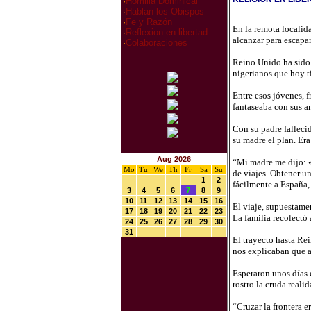
·
Homilia Dominical
·
Hablan los Obispos
·
Fe y Razón
En la remota localid
·
Reflexion en libertad
alcanzar para escapar
·
Colaboraciones
Reino Unido ha sido 
nigerianos que hoy ti
Entre esos jóvenes, 
fantaseaba con sus a
Con su padre fallecid
su madre el plan. Era
Aug 2026
“Mi madre me dijo: «
Mo
Tu
We
Th
Fr
Sa
Su
de viajes. Obtener u
1
2
fácilmente a España, 
3
4
5
6
7
8
9
10
11
12
13
14
15
16
El viaje, supuestamen
17
18
19
20
21
22
23
La familia recolectó 
24
25
26
27
28
29
30
31
El trayecto hasta Rei
nos explicaban que a
Esperaron unos días 
rostro la cruda realid
“Cruzar la frontera 