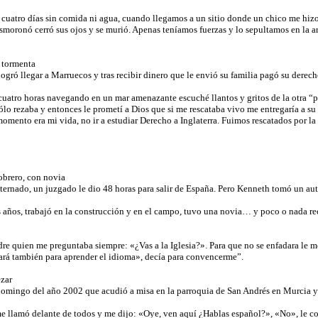
cuatro días sin comida ni agua, cuando llegamos a un sitio donde un chico me hi
smoronó cerró sus ojos y se murió. Apenas teníamos fuerzas y lo sepultamos en la ar
a tormenta
gró llegar a Marruecos y tras recibir dinero que le envió su familia pagó su derec
uatro horas navegando en un mar amenazante escuché llantos y gritos de la otra “
ólo rezaba y entonces le prometí a Dios que si me rescataba vivo me entregaría a su
omento era mi vida, no ir a estudiar Derecho a Inglaterra. Fuimos rescatados por l
obrero, con novia
ternado, un juzgado le dio 48 horas para salir de España. Pero Kenneth tomó un au
s años, trabajó en la construcción y en el campo, tuvo una novia… y poco o nada r
e quien me preguntaba siempre: «¿Vas a la Iglesia?». Para que no se enfadara le me
udará también para aprender el idioma», decía para convencerme”.
ezar
mingo del año 2002 que acudió a misa en la parroquia de San Andrés en Murcia y 
me llamó delante de todos y me dijo: «Oye, ven aquí ¿Hablas español?», «No», le con