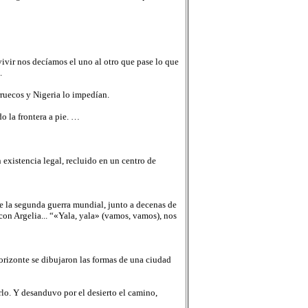
ivir nos decíamos el uno al otro que pase lo que
.
rruecos y Nigeria lo impedían.
o la frontera a pie. …
existencia legal, recluido en un centro de
de la segunda guerra mundial, junto a decenas de
con Argelia... “«Yala, yala» (vamos, vamos), nos
horizonte se dibujaron las formas de una ciudad
rlo. Y desanduvo por el desierto el camino,