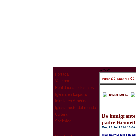
www
Portada
::
::
Portada
Razón y Fe
Vaticano
Realidades Eclesiales
Iglesia en España
Enviar por @
Iglesia en América
Iglesia resto del mundo
Cultura
De inmigrante 
Sociedad
padre Kenneth
Tue, 22 Jul 2014 16:00
RELIGION EN LIBE