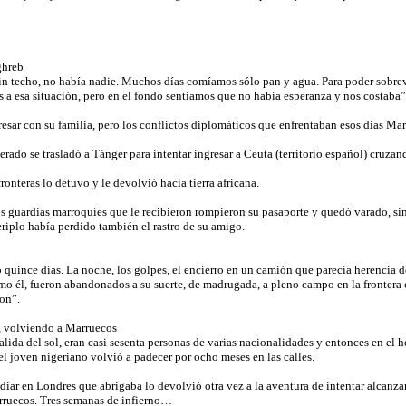
ghreb
 sin techo, no había nadie. Muchos días comíamos sólo pan y agua. Para poder sobrev
s a esa situación, pero en el fondo sentíamos que no había esperanza y nos costaba”
esar con su familia, pero los conflictos diplomáticos que enfrentaban esos días Ma
rado se trasladó a Tánger para intentar ingresar a Ceuta (territorio español) cruzand
ronteras lo detuvo y le devolvió hacia tierra africana.
s guardias marroquíes que le recibieron rompieron su pasaporte y quedó varado, sin 
riplo había perdido también el rastro de su amigo.
 quince días. La noche, los golpes, el encierro en un camión que parecía herencia 
mo él, fueron abandonados a su suerte, de madrugada, a pleno campo en la frontera 
on”.
, volviendo a Marruecos
lida del sol, eran casi sesenta personas de varias nacionalidades y entonces en el 
í el joven nigeriano volvió a padecer por ocho meses en las calles.
diar en Londres que abrigaba lo devolvió otra vez a la aventura de intentar alcanza
rruecos. Tres semanas de infierno…