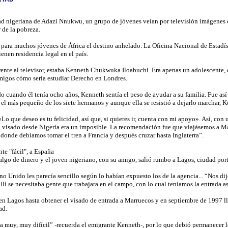
ad nigeriana de Adazi Nnukwu, un grupo de jóvenes veían por televisión imágenes 
 de la pobreza.
para muchos jóvenes de África el destino anhelado. La Oficina Nacional de Estadís
enen residencia legal en el país.
frente al televisor, estaba Kenneth Chukwuka Iloabuchi. Era apenas un adolescente,
migos cómo sería estudiar Derecho en Londres.
o cuando él tenía ocho años, Kenneth sentía el peso de ayudar a su familia. Fue así
 el más pequeño de los siete hermanos y aunque ella se resistió a dejarlo marchar, 
Lo que deseo es tu felicidad, así que, si quieres ir, cuenta con mi apoyo». Así, c
n visado desde Nigeria era un imposible. La recomendación fue que viajásemos a Ma
donde debíamos tomar el tren a Francia y después cruzar hasta Inglaterra”.
te "fácil", a España
algo de dinero y el joven nigeriano, con su amigo, salió rumbo a Lagos, ciudad port
no Unido les parecía sencillo según lo habían expuesto los de la agencia... “Nos di
llí se necesitaba gente que trabajara en el campo, con lo cual teníamos la entrada 
en Lagos hasta obtener el visado de entrada a Marruecos y en septiembre de 1997 l
ad.
era muy, muy difícil” -recuerda el emigrante Kenneth-, por lo que debió permanecer