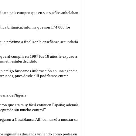
de un país europeo que en sus sueños anhelaban
tica británica, informa que son 174.000 los
 que próximo a finalizar la enseñanza secundaria
 que al cumplir en 1997 los 18 años le expuso a
Kenneth estaba decidido.
on un amigo buscamos información en una agencia
rruecos, pues desde allí podríamos entrar
uaria de Nigeria.
jeron que era muy fácil entrar en España; además
asegurada sin mucho control”.
legaron a Casablanca. Allí comenzó a mostrar su
 los siguientes dos años viviendo como podía en