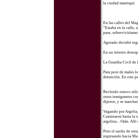
la ciudad marroquí.
En las calles del Ma
“Estaba en la calle,
pase, sobreviviríamo
Agotado decidió regr
En un intento desespe
La Guardia Civil de f
Para peor de males lo
detención. En este pe
Recluido estuvo sólo
otros inmigrantes co
dijeron, y se marchar
Vagando por Argelia
Caminaron hasta la sa
argelina... Orán. All
Pero el sueño de estu
regresando hacia Ma