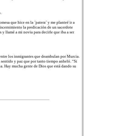
.
mesa que hice en la ´patera´ y me planteé ir a
discernimiento la predicación de un sacerdote
 y llamé a mi novia para decirle que iba a ser
ntre los inmigrantes que deambulan por Murcia.
 sentido y paz que por tanto tiempo anheló. “Si
lia. Hay mucha gente de Dios que está dando su