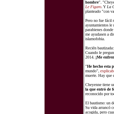
hombre
". "Cheye
Le Figaro
. Y
La C
planteado "con val
Pero no fue fácil 
ayuntamientos le 
parabienes donde m
me ayudasen a dis
islamofobia.
Recién bautizada:
Cuando le pregunta
2014.
¡Me enfrent
"
He hecho esta pe
mundo",
explica
muerte. Hay que d
Cheyenne tiene una
la que entró de 
reconocido por to
El bautismo: un d
Su vida arrancó c
acogida, pero cuan