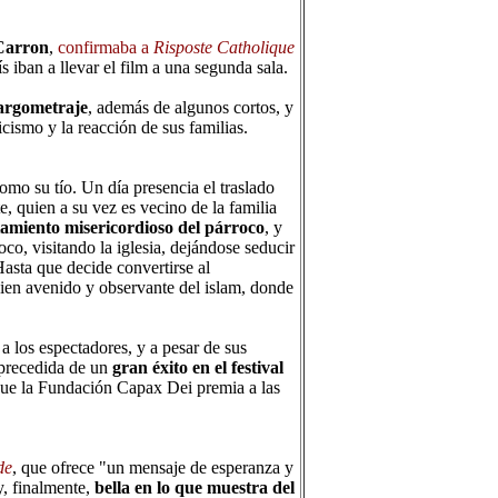
Carron
,
confirmaba a
Risposte Catholique
s iban a llevar el film a una segunda sala.
largometraje
, además de algunos cortos, y
ismo y la reacción de sus familias.
mo su tío. Un día presencia el traslado
, quien a su vez es vecino de la familia
amiento misericordioso del párroco
, y
oco, visitando la iglesia, dejándose seducir
Hasta que decide convertirse al
bien avenido y observante del islam, donde
 los espectadores, y a pesar de sus
 precedida de un
gran éxito en el festival
que la Fundación Capax Dei premia a las
de
, que ofrece "un mensaje de esperanza y
y, finalmente,
bella en lo que muestra del