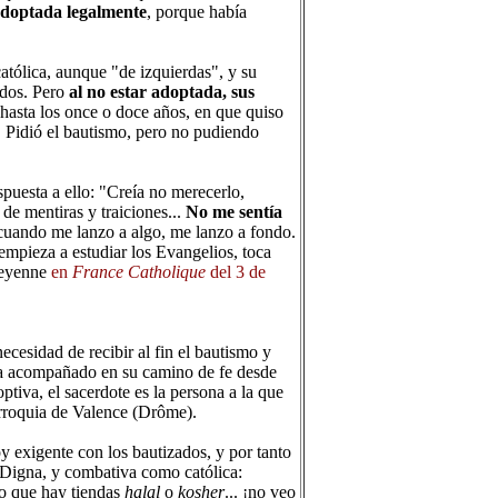
adoptada legalmente
, porque había
atólica, aunque "de izquierdas", y su
ados. Pero
al no estar adoptada, sus
 hasta los once o doce años, en que quiso
. Pidió el bautismo, pero no pudiendo
spuesta a ello: "Creía no merecerlo,
de mentiras y traiciones...
No me sentía
cuando me lanzo a algo, me lanzo a fondo.
empieza a estudiar los Evangelios, toca
Cheyenne
en
France Catholique
del 3 de
 necesidad de recibir al fin el bautismo y
ía acompañado en su camino de fe desde
ptiva, el sacerdote es la persona a la que
arroquia de Valence (Drôme).
exigente con los bautizados, y por tanto
 Digna, y combativa como católica:
to que hay tiendas
halal
o
kosher
... ¡no veo