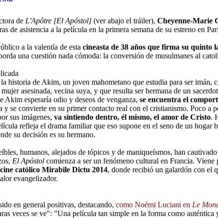
ectora de
L'Apôtre [El Apóstol]
(ver abajo el tráiler)
,
Cheyenne-Marie 
ras de asistencia a la película en la primera semana de su estreno en Parí
úblico a la valentía de esta
cineasta de 38 años que firma su quinto 
aborda una cuestión nada cómoda: la conversión de musulmanes al catolic
elicada
 la historia de Akim, un joven mahometano que estudia para ser imán, co
mujer asesinada, vecina suya, y que resulta ser hermana de un sacerdote
e Akim esperaría odio y deseos de venganza,
se encuentra el comport
a y se convierte en su primer contacto real con el cristianismo. Poco a p
por sus imágenes,
va sintiendo dentro, él mismo, el amor de Cristo
. 
lícula refleja el drama familiar que eso supone en el seno de un hogar 
nde su decisión es su hermano.
eíbles, humanos, alejados de tópicos y de maniqueísmos, han cautivado a
zos,
El Apóstol
comienza a ser un fenómeno cultural en Francia. Viene
 cine católico Mirabile Dictu 2014
, donde recibió un galardón con el 
valor evangelizador.
 sido en general positivas, destacando,
como Noémi Luciani en
Le Mon
aras veces se ve": "Una película tan simple en la forma como auténtica 