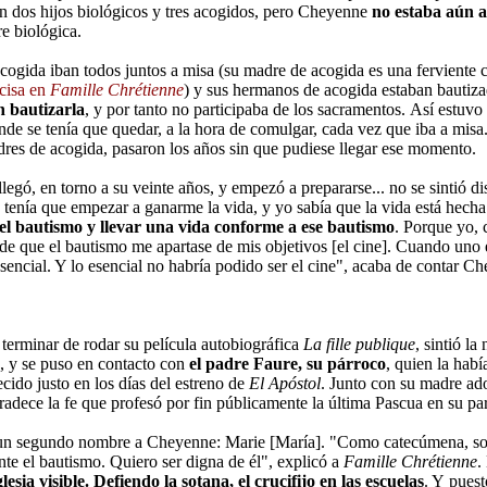
n dos hijos biológicos y tres acogidos, pero Cheyenne
no estaba aún 
e biológica.
cogida iban todos juntos a misa (su madre de acogida es una ferviente c
cisa en
Famille Chrétienne
) y sus hermanos de acogida estaban bautiz
 bautizarla
, y por tanto no participaba de los sacramentos. Así estuvo
nde se tenía que quedar, a la hora de comulgar, cada vez que iba a misa
adres de acogida, pasaron los años sin que pudiese llegar ese momento.
legó, en torno a su veinte años, y empezó a prepararse... no se sintió di
tenía que empezar a ganarme la vida, y yo sabía que la vida está hecha 
 el bautismo y llevar una vida conforme a ese bautismo
. Porque yo, 
de que el bautismo me apartase de mis objetivos [el cine]. Cuando uno 
esencial. Y lo esencial no habría podido ser el cine", acaba de contar 
 terminar de rodar su película autobiográfica
La fille publique
, sintió la
o, y se puso en contacto con
el padre Faure, su párroco
, quien la hab
ecido justo en los días del estreno de
El Apóstol
. Junto con su madre ado
dece la fe que profesó por fin públicamente la última Pascua en su p
un segundo nombre a Cheyenne: Marie [María]. "Como catecúmena, soy 
e el bautismo. Quiero ser digna de él", explicó a
Famille Chrétienne
.
esia visible. Defiendo la sotana, el crucifijo en las escuelas
. Y pues