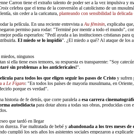
nne Carron tiene el extraño talento de poder ser a la vez impulsiva y m
roix
celebra que el tema de la conversión al catolicismo de un musulmá
entía, sin ceder a la caricatura,
planteando con sensibilidad la delicada c
rodar la película. En una reciente entrevista a
Au féminin
, explicaba que
negaron permiso para rodar: "Terminé por mentir a todo el mundo", con
ejor podía esperarlos: "Pedí ayuda a las instituciones cristianas para 
tribuirla.
El miedo se lo impidió
". ¿El miedo a qué? Al ataque de los a
 miedos, ningunos
n si ella tiene esos temores, su respuesta es transparente: "Soy catecú
aré sin problemas a los anticlericales!
".
lícula para todos los que eligen seguir los pasos de Cristo
y sufren 
ba a
Le Figaro
: "En todos los países de mayoría musulmana, en Oriente,
ecirlo porque es verdad".
 historia de fe detrás, que corre paralela a
esa carrera cinematográfi
forma autodidacta
para dotar ahora a todas sus obras, producidas con 
dos.
eseo que tardó en llegar
on dureza. Fue maltratada de bebé y
abandonada a los tres meses de
do cumplió los seis años los asistentes sociales empezaron a explicarle