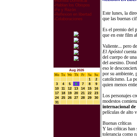
·
Homilia Dominical
·
Hablan los Obispos
·
Fe y Razón
Este lunes, la dir
·
Reflexion en libertad
que las buenas cif
·
Colaboraciones
Es el premio del p
que en este film 
Valiente... pero d
El Apóstol
cuenta
del cuerpo de una 
del asesino. Dond
eso le desconciert
Aug 2026
por su ambiente, 
Mo
Tu
We
Th
Fr
Sa
Su
catolicismo. La pe
1
2
3
4
5
6
7
8
9
quien menos entie
10
11
12
13
14
15
16
17
18
19
20
21
22
23
Los personajes cr
24
25
26
27
28
29
30
modestos comien
31
internacional de
películas de alto 
Buenas críticas
Y las críticas han
tolerancia como r