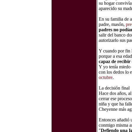
su hogar convivía
aparecido su madr
En su familia de a
padre, masón,
pre
padres no podían
salir del banco do
autorizarlo sus p
Y cuando por fin l
porque a esa edad 
capaz de recibir
Y yo tenía miedo 
con los dedos lo 
octubre
.
La decisión final
Hace dos años, al
cerrar ese proces
niña y que ha fall
Cheyenne más agra
Entonces añadió 
conmigo misma ant
"
Defiendo una Igl