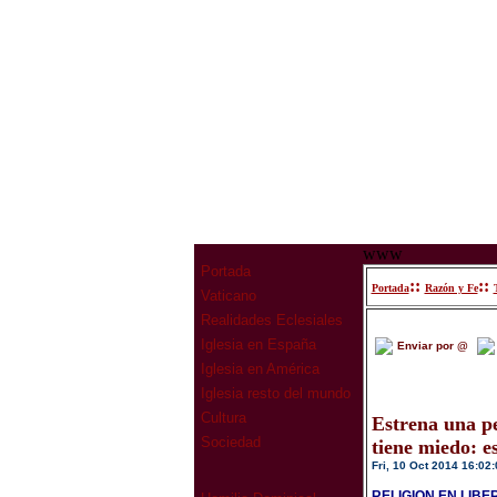
www
Portada
::
::
Portada
Razón y Fe
Vaticano
Realidades Eclesiales
Iglesia en España
Enviar por @
Iglesia en América
Iglesia resto del mundo
Cultura
Estrena una pe
Sociedad
tiene miedo: e
Fri, 10 Oct 2014 16:02:
RELIGION EN LIBE