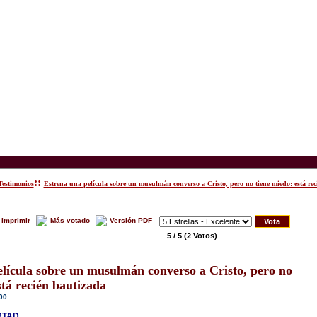
::
Testimonios
Estrena una película sobre un musulmán converso a Cristo, pero no tiene miedo: está rec
Imprimir
Más votado
Versión PDF
5 / 5
(2 Votos)
lícula sobre un musulmán converso a Cristo, pero no
stá recién bautizada
00
RTAD