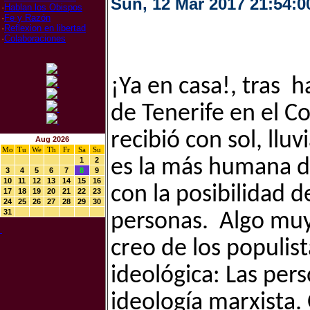
Sun, 12 Mar 2017 21:54:0
·
Hablan los Obispos
·
Fe y Razón
·
Reflexion en libertad
·
Colaboraciones
¡Ya en casa!, tras
de Tenerife en el C
recibió con sol, lluv
Aug 2026
Mo
Tu
We
Th
Fr
Sa
Su
1
2
es la más humana d
3
4
5
6
7
8
9
10
11
12
13
14
15
16
con la posibilidad d
17
18
19
20
21
22
23
24
25
26
27
28
29
30
31
personas. Algo muy 
creo de los populis
ideológica: Las per
ideología marxista.