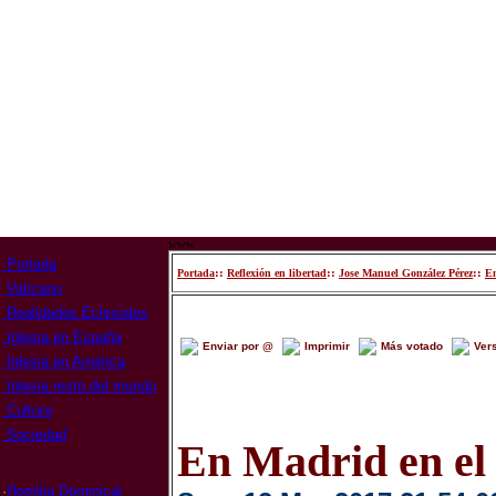
www
Portada
::
::
::
Portada
Reflexión en libertad
Jose Manuel González Pérez
En
Vaticano
Realidades Eclesiales
Iglesia en España
Enviar por @
Imprimir
Más votado
Ver
Iglesia en América
Iglesia resto del mundo
Cultura
Sociedad
En Madrid en el 
·
Homilia Dominical