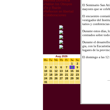
·
Homilia Dominical
·
Hablan los Obispos
E
l Se­mi­na­rio San Ati
·
Fe y Razón
ma­yo­res que se ce­le­
·
Reflexion en libertad
·
Colaboraciones
El en­cuen­tro con­ta­r
ves­ti­ga­dor del Ins­ti­
ta­rios y con­fe­ren­cia
Du­ran­te es­tos días, lo
cen­tra­dos so­bre todo 
Du­ran­te el desa­rro­ll
gia, con la Eu­ca­ris­tí
lu­ga­res de la pro­vin­
Aug 2026
El do­min­go a las 12:
Mo
Tu
We
Th
Fr
Sa
Su
1
2
3
4
5
6
7
8
9
10
11
12
13
14
15
16
17
18
19
20
21
22
23
24
25
26
27
28
29
30
31