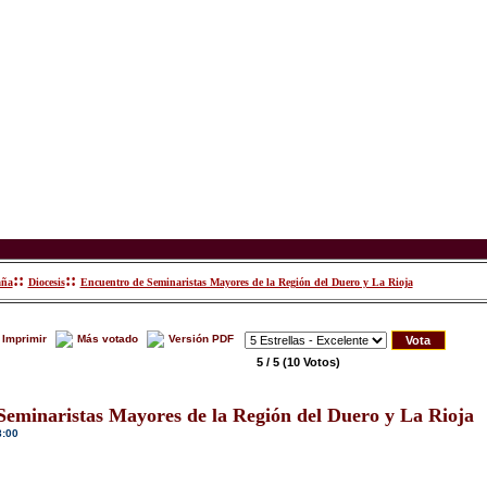
::
::
aña
Diocesis
En­cuen­tro de Se­mi­na­ris­tas Ma­yo­res de la Re­gión del Due­ro y La Rio­ja
Imprimir
Más votado
Versión PDF
5 / 5
(10 Votos)
e­mi­na­ris­tas Ma­yo­res de la Re­gión del Due­ro y La Rio­ja
8:00