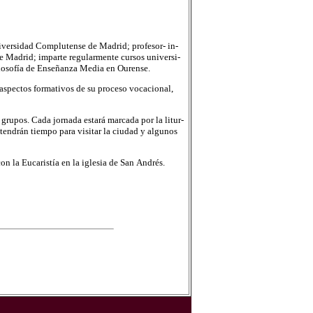
i­ver­si­dad Com­plu­ten­se de Ma­drid; pro­fe­sor- in­
de Ma­drid; im­par­te re­gu­lar­men­te cur­sos uni­ver­si­
­lo­so­fía de En­se­ñan­za Me­dia en Ou­ren­se.
as­pec­tos for­ma­ti­vos de su pro­ce­so vo­ca­cio­nal,
gru­pos. Cada jor­na­da es­ta­rá mar­ca­da por la li­tur­
o ten­drán tiem­po para vi­si­tar la ciu­dad y al­gu­nos
 con la Eu­ca­ris­tía en la igle­sia de San An­drés.