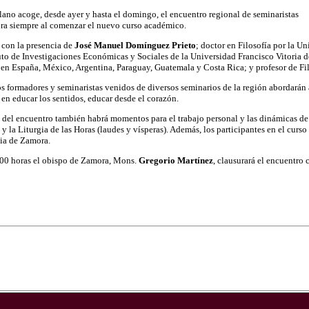
­lano aco­ge, des­de ayer y has­ta el do­min­go, el en­cuen­tro re­gio­nal de se­mi­na­ris­tas
bra siem­pre al co­men­zar el nue­vo cur­so aca­dé­mi­co.
á con la pre­sen­cia de
José Ma­nuel Do­mín­guez Prie­to
; doc­tor en Fi­lo­so­fía por la Un
tu­to de In­ves­ti­ga­cio­nes Eco­nó­mi­cas y So­cia­les de la Uni­ver­si­dad Fran­cis­co Vi­to­ria 
s en Es­pa­ña, Mé­xi­co, Ar­gen­ti­na, Pa­ra­guay, Gua­te­ma­la y Cos­ta Rica; y pro­fe­sor de Fi
s for­ma­do­res y se­mi­na­ris­tas ve­ni­dos de di­ver­sos se­mi­na­rios de la re­gión abor­da­rán 
en edu­car los sen­ti­dos, edu­car des­de el co­ra­zón.
o del en­cuen­tro tam­bién ha­brá mo­men­tos para el tra­ba­jo per­so­nal y las di­ná­mi­cas de 
a y la Li­tur­gia de las Ho­ras (lau­des y vís­pe­ras). Ade­más, los par­ti­ci­pan­tes en el cur­s
cia de Za­mo­ra.
00 ho­ras el obis­po de Za­mo­ra, Mons.
Gre­go­rio Mar­tí­nez
, clau­su­ra­rá el en­cuen­tro