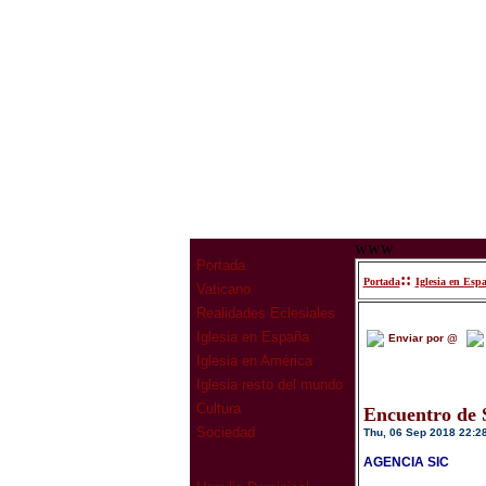
www
Portada
::
Portada
Iglesia en Esp
Vaticano
Realidades Eclesiales
Iglesia en España
Enviar por @
Iglesia en América
Iglesia resto del mundo
Cultura
En­cuen­tro de S
Sociedad
Thu, 06 Sep 2018 22:2
AGENCIA SIC