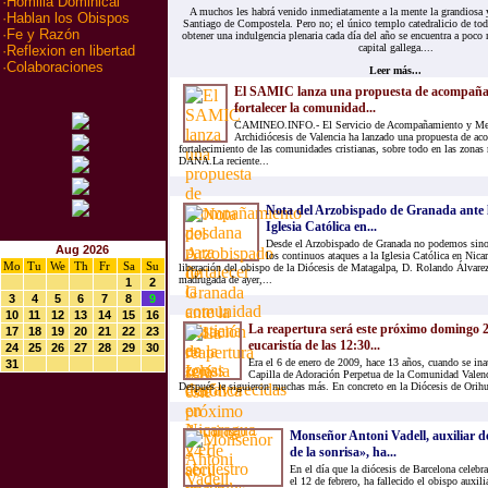
·
Homilia Dominical
A muchos les habrá venido inmediatamente a la mente la grandiosa y
·
Hablan los Obispos
Santiago de Compostela. Pero no; el único templo catedralicio de tod
·
Fe y Razón
obtener una indulgencia plenaria cada día del año se encuentra a poco
capital gallega....
·
Reflexion en libertad
·
Colaboraciones
Leer más...
El SAMIC lanza una propuesta de acompaña
fortalecer la comunidad...
CAMINEO.INFO.- El Servicio de Acompañamiento y Med
Archidiócesis de Valencia ha lanzado una propuesta de ac
fortalecimiento de las comunidades cristianas, sobre todo en las zonas 
DANA.La reciente...
Nota del Arzobispado de Granada ante l
Iglesia Católica en...
Desde el Arzobispado de Granada no podemos sino 
Aug 2026
los continuos ataques a la Iglesia Católica en Nica
Mo
Tu
We
Th
Fr
Sa
Su
liberación del obispo de la Diócesis de Matagalpa, D. Rolando Álvarez
madrugada de ayer,...
1
2
3
4
5
6
7
8
9
10
11
12
13
14
15
16
La reapertura será este próximo domingo 24
17
18
19
20
21
22
23
eucaristía de las 12:30...
24
25
26
27
28
29
30
Era el 6 de enero de 2009, hace 13 años, cuando se ina
31
Capilla de Adoración Perpetua de la Comunidad Valenc
Después le siguieron muchas más. En concreto en la Diócesis de Orihue
Monseñor Antoni Vadell, auxiliar de
de la sonrisa», ha...
En el día que la diócesis de Barcelona celebra
el 12 de febrero, ha fallecido el obispo auxi