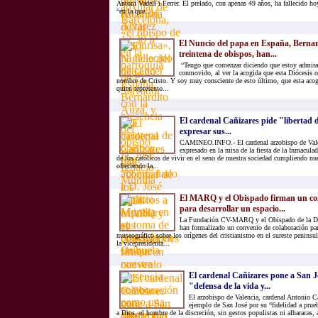
Antoni Vadell i Ferrer. El prelado, con apenas 49 años, ha fallecido ho
“en la que...
El Nuncio del papa en España, Bernar
treintena de obispos, han...
“Tengo que comenzar diciendo que estoy admira
conmovido, al ver la acogida que esta Diócesis of
nombre de Cristo. Y soy muy consciente de esto último, que esta acogi
quien represento...
El cardenal Cañizares pide "libertad de
expresar sus...
CAMINEO.INFO.- El cardenal arzobispo de Vale
expresado en la misa de la fiesta de la Inmacula
de los católicos de vivir en el seno de nuestra sociedad cumpliendo nue
ofreciendo la...
El MARQ y el Obispado firman un con
para desarrollar un espacio...
La Fundación CV-MARQ y el Obispado de la Dió
han formalizado un convenio de colaboración par
museográfico sobre los orígenes del cristianismo en el sureste peninsul
la vicepresidenta...
El cardenal Cañizares pone a San 
"defensa de la vida y...
El arzobispo de Valencia, cardenal Antonio Ca
ejemplo de San José por su “fidelidad a prue
a Dios, el hombre de la discreción, sin gestos populistas ni alharacas,