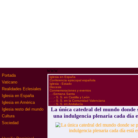
www
Portada
·
Iglesia en España
·
Conferencia episcopal española
Vaticano
·
Iglesia - Estado
·
Diocesis
Realidades Eclesiales
·
Conmemoraciones y eventos
·
. .-Semana Santa
Iglesia en España
·
. . .- S. S. en Castilla y León
·
. . .- S. S. en la Comunidad Valenciana
Iglesia en América
·
. . .- S. S. en Andalucía
La única catedral del mundo donde 
Iglesia resto del mundo
una indulgencia plenaria cada día e
Cultura
Sociedad