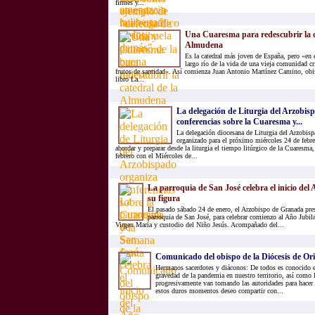
firmes y...
Una Cuaresma para redescubrir la c
Almudena
Es la catedral más joven de España, pero «en 
largo río de la vida de una vieja comunidad c
frutos de santidad». Así comienza Juan Antonio Martínez Camino, obi
libro La...
La delegación de Liturgia del Arzobis
conferencias sobre la Cuaresma y...
La delegación diocesana de Liturgia del Arzobisp
organizado para el próximo miércoles 24 de febre
abordar y preparar desde la liturgia el tiempo litúrgico de la Cuaresma
febrero con el Miércoles de...
La parroquia de San José celebra el inicio del
su figura
El pasado sábado 24 de enero, el Arzobispo de Granada pres
parroquia de San José, para celebrar comienzo al Año Jubila
Virgen María y custodio del Niño Jesús. Acompañado del...
Comunicado del obispo de la Diócesis de Or
Hermanos sacerdotes y diáconos: De todos es conocido 
gravedad de la pandemia en nuestro territorio, así como
progresivamente van tomando las autoridades para hacer f
estos duros momentos deseo compartir con...