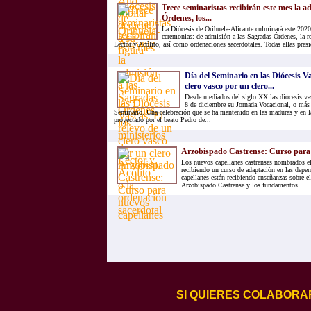
Trece seminaristas recibirán este mes la a
Órdenes, los...
La Diócesis de Orihuela-Alicante culminará este 2020
ceremonias: de admisión a las Sagradas Órdenes, la r
Lector y Acólito, así como ordenaciones sacerdotales. Todas ellas presid
Día del Seminario en las Diócesis Va
clero vasco por un clero...
Desde mediados del siglo XX las diócesis va
8 de diciembre su Jornada Vocacional, o más
Seminario. Una celebración que se ha mantenido en las maduras y en la
proyectado por el beato Pedro de...
Arzobispado Castrense: Curso para 
Los nuevos capellanes castrenses nombrados el
recibiendo un curso de adaptación en las depe
capellanes están recibiendo enseñanzas sobre e
Arzobispado Castrense y los fundamentos...
SI QUIERES COLABORA