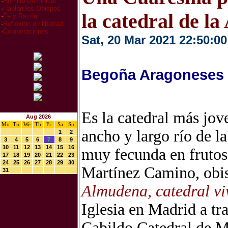
·
Homilia Dominical
·
Hablan los Obispos
la catedral de l
·
Fe y Razón
·
Reflexion en libertad
·
Colaboraciones
Sat, 20 Mar 2021 22:50:00
Begoña Aragoneses 
Es la catedral más jov
Aug 2026
Mo
Tu
We
Th
Fr
Sa
Su
ancho y largo río de l
1
2
3
4
5
6
7
8
9
10
11
12
13
14
15
16
muy fecunda en frutos
17
18
19
20
21
22
23
24
25
26
27
28
29
30
Martínez Camino, obis
31
Almudena, catedral vi
Iglesia en Madrid a tr
Cabildo Catedral de M