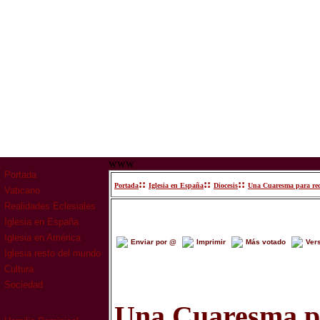
www
Portada
::
::
::
Portada
Iglesia en España
Diocesis
Una Cuaresma para red
Vaticano
Realidades Eclesiales
Iglesia en España
Iglesia en América
Enviar por @
Imprimir
Más votado
Ver
Iglesia resto del mundo
Cultura
Sociedad
Una Cuaresma pa