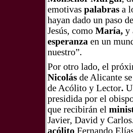
emotivas
palabras
a l
hayan dado un paso de
Jesús, como
María,
y
esperanza
en un mund
nuestro”.
Por otro lado, el próx
Nicolás
de Alicante se
de Acólito y Lector
.
Un
presidida por el obisp
que recibirán el
minis
Javier, David y Carlos
acólito
Fernando Elías.