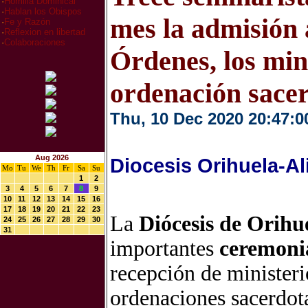
·
Homilia Dominical
·
Hablan los Obispos
mes la admisión 
·
Fe y Razón
·
Reflexion en libertad
·
Colaboraciones
Órdenes, los mini
ordenación sacer
Thu, 10 Dec 2020 20:47:0
Aug 2026
Diocesis Orihuela-Al
Mo
Tu
We
Th
Fr
Sa
Su
1
2
3
4
5
6
7
8
9
10
11
12
13
14
15
16
17
18
19
20
21
22
23
La
Diócesis de Orihu
24
25
26
27
28
29
30
31
importantes
ceremoni
recepción de ministeri
ordenaciones sacerdota