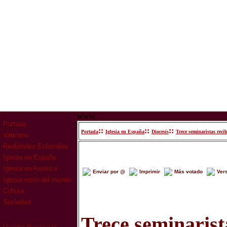
www
Portada
::
::
::
Portada
Iglesia en España
Diocesis
Trece seminaristas reci
Vaticano
Realidades Eclesiales
Iglesia en España
Iglesia en América
Enviar por @
Imprimir
Más votado
Ver
Iglesia resto del mundo
Cultura
Sociedad
Trece seminarist