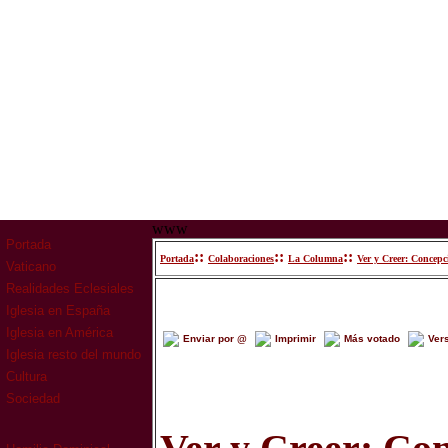
www
Portada
::
::
::
Portada
Colaboraciones
La Columna
Ver y Creer: Concep
Vaticano
Realidades Eclesiales
Iglesia en España
Iglesia en América
Enviar por @
Imprimir
Más votado
Ver
Iglesia resto del mundo
Cultura
Sociedad