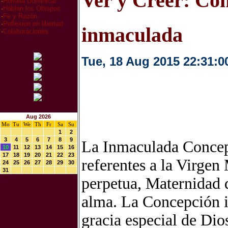
Ver y Creer: Co
·
Homilia Dominical
·
Hablan los Obispos
·
Fe y Razón
·
Reflexion en libertad
inmaculada
·
Colaboraciones
Tue, 18 Aug 2015 22:31:0
Aug 2026
Mo
Tu
We
Th
Fr
Sa
Su
1
2
3
4
5
6
7
8
9
La Inmaculada Concepc
10
11
12
13
14
15
16
17
18
19
20
21
22
23
referentes a la Virgen 
24
25
26
27
28
29
30
31
perpetua, Maternidad d
alma. La Concepción i
gracia especial de Dio