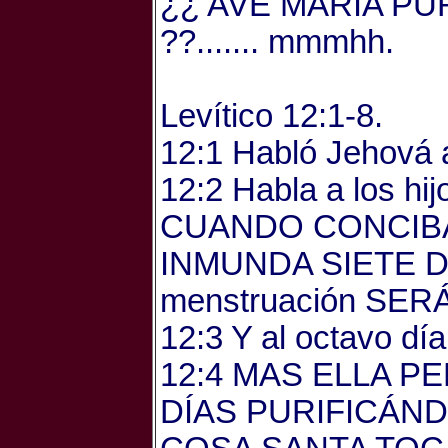
¿¿ AVE MARÍA PU
??....... mmmhh.
Levítico 12:1-8.
12:1 Habló Jehová a
12:2 Habla a los hi
CUANDO CONCIBA
INMUNDA SIETE DÍA
menstruación SER
12:3 Y al octavo día
12:4 MAS ELLA P
DÍAS PURIFICÁN