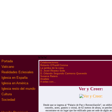
www
Portada
·
Colaboraciones
·
Roberto O'Farrill Corona
Vaticano
·
La jamba de la casa
·
D. Jovel Álvarez Solis
Realidades Eclesiales
·
D. Orlando Segundo Carmona Quevedo
·
Susana Ratero
Iglesia en España
·
Analisis
·
A solas con...
Iglesia en América
Ver y Creer:
Iglesia resto del mundo
Cultura
Sociedad
Desde que se ingresa al “Palacio de Paz y Reconciliación”, un edifi
concreto, acero, granito y cristal, de 62 metros de altura, se percib
encontrarse en un lugar que fue edificado para ser sede de algún a