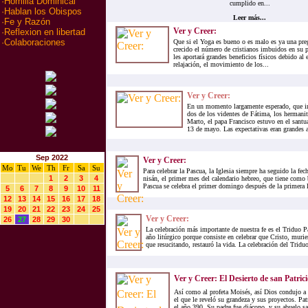
·
Homilia Dominical
cumplido en...
·
Hablan los Obispos
Leer más...
·
Fe y Razón
Ver y Creer:
·
Reflexion en libertad
·
Colaboraciones
Que si el Yoga es bueno o es malo es ya una pr
crecido el número de cristianos imbuidos en su pr
les aportará grandes beneficios físicos debido al 
relajación, el movimiento de los...
Ver y Creer:
En un momento largamente esperado, que in
dos de los videntes de Fátima, los hermanit
Marto, el papa Francisco estuvo en el santu
13 de mayo. Las expectativas eran grandes an
Sep 2022
Ver y Creer:
Mo
Tu
We
Th
Fr
Sa
Su
Para celebrar la Pascua, la Iglesia siempre ha seguido la fec
1
2
3
4
nisán, el primer mes del calendario hebreo, que tiene como ba
Pascua se celebra el primer domingo después de la primera l
5
6
7
8
9
10
11
12
13
14
15
16
17
18
19
20
21
22
23
24
25
Ver y Creer:
26
27
28
29
30
La celebración más importante de nuestra fe es el Triduo P
año litúrgico porque consiste en celebrar que Cristo, muri
que resucitando, restauró la vida. La celebración del Triduo
Ver y Creer: El Desierto de san Patrici
Así como al profeta Moisés, así Dios condujo a 
el que le reveló su grandeza y sus proyectos. Pat
el año 390. Su padre fue diácono, y su abuelo sac