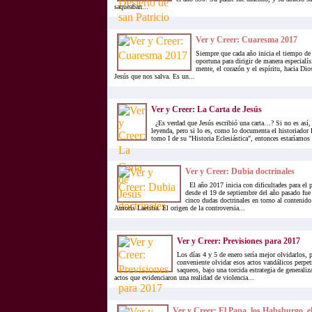
saqueaban...
Ver y Creer: Cuaresma 2017
Siempre que cada año inicia el tiempo de
oportuna para dirigir de manera especialís
mente, el corazón y el espíritu, hacia Dio
Jesús que nos salva. Es un...
Ver y Creer: La Carta de Jesús
¿Es verdad que Jesús escribió una carta…? Si no es así, 
leyenda, pero si lo es, como lo documenta el historiador 
tomo I de su "Historia Eclesiástica", entonces estaríamos a
Ver y Creer: Dubia doctrinales
El año 2017 inicia con dificultades para el 
desde el 19 de septiembre del año pasado fue
cinco dudas doctrinales en torno al contenido
Amoris Laetitia. El origen de la controversia...
Ver y Creer: Previsiones para 2017
Los días 4 y 5 de enero sería mejor olvidarlos, p
conveniente olvidar esos actos vandálicos perpet
saqueos, bajo una torcida estrategia de generali
actos que evidenciaron una realidad de violencia...
Ver y Creer: El Papa, los Habsburgo, 