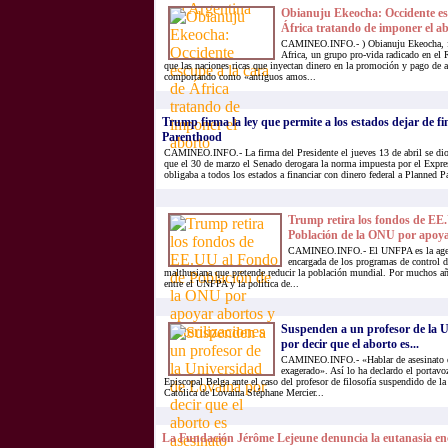
Obianuju Ekeocha: Occidente esc
África tratando de imponer el a
CAMINEO.INFO.- ) Obianuju Ekeocha, fu
Africa, un grupo pro-vida radicado en el
que las naciones ricas que inyectan dinero en la promoción y pago de a
comportando como «antiguos amos...
Trump firma la ley que permite a los estados dejar de f
Parenthood
CAMINEO.INFO.- La firma del Presidente el jueves 13 de abril se dio
que el 30 de marzo el Senado derogara la norma impuesta por el Expr
obligaba a todos los estados a financiar con dinero federal a Planned P
Trump retira los fondos de EE
Población de la ONU por apoyar
CAMINEO.INFO.- El UNFPA es la agenc
encargada de los programas de control 
malthusiana que pretende reducir la población mundial. Por muchos añ
entre el UNFPA y la política de...
Suspenden a un profesor de la 
por decir que el aborto es...
CAMINEO.INFO.- «Hablar de asesinato en
exagerado». Así lo ha declardo el portavo
Episcopal Belga ante el caso del profesor de filosofía suspendido de la
Católica de Lovaina Stéphane Mercier...
La Fundación Jérôme Lejeune denuncia la eutanasia en