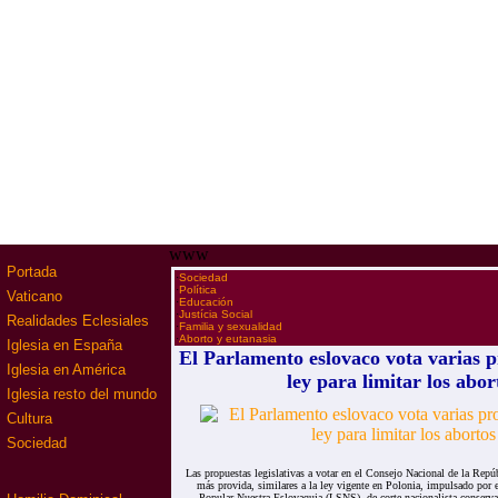
www
Portada
·
Sociedad
·
Política
Vaticano
·
Educación
·
Justícia Social
Realidades Eclesiales
·
Familia y sexualidad
·
Aborto y eutanasia
Iglesia en España
El Parlamento eslovaco vota varias p
Iglesia en América
ley para limitar los abor
Iglesia resto del mundo
Cultura
Sociedad
Las propuestas legislativas a votar en el Consejo Nacional de la Repú
más provida, similares a la ley vigente en Polonia, impulsado por 
Popular Nuestra Eslovaquia (LSNS), de corte nacionalista conserv