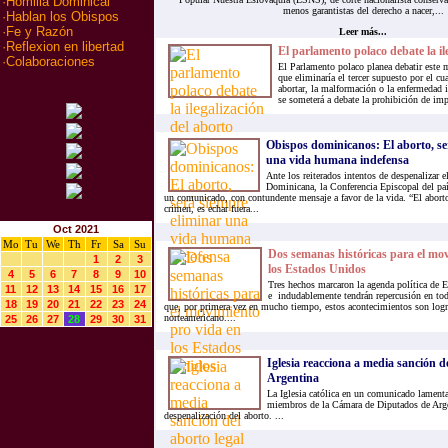
·
Homilia Dominical
menos garantistas del derecho a nacer,...
·
Hablan los Obispos
·
Fe y Razón
Leer más...
·
Reflexion en libertad
El parlamento polaco debate la il
·
Colaboraciones
El Parlamento polaco planea debatir este 
que eliminaría el tercer supuesto por el cu
abortar, la malformación o la enfermedad 
se someterá a debate la prohibición de impa
Obispos dominicanos: El aborto, se
una vida humana indefensa
Ante los reiterados intentos de despenalizar e
Dominicana, la Conferencia Episcopal del paí
un comunicado, con contundente mensaje a favor de la vida. “El abort
crimen, es echar fuera...
Oct 2021
Mo
Tu
We
Th
Fr
Sa
Su
Dos semanas históricas para el mo
1
2
3
los Estados Unidos
4
5
6
7
8
9
10
Tres hechos marcaron la agenda política de
11
12
13
14
15
16
17
e indudablemente tendrán repercusión en to
18
19
20
21
22
23
24
que, por primera vez en mucho tiempo, estos acontecimientos son log
norteamericano....
25
26
27
28
29
30
31
Iglesia reacciona a media sanción de
Argentina
La Iglesia católica en un comunicado lamenta
miembros de la Cámara de Diputados de Arge
despenalización del aborto. ...