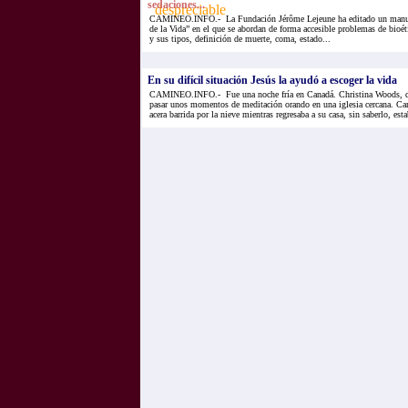
sedaciones...
CAMINEO.INFO.- La Fundación Jérôme Lejeune ha editado un manual 
de la Vida” en el que se abordan de forma accesible problemas de bioéti
y sus tipos, definición de muerte, coma, estado...
En su difícil situación Jesús la ayudó a escoger la vida
CAMINEO.INFO.- Fue una noche fría en Canadá. Christina Woods, de
pasar unos momentos de meditación orando en una iglesia cercana. Cam
acera barrida por la nieve mientras regresaba a su casa, sin saberlo, esta