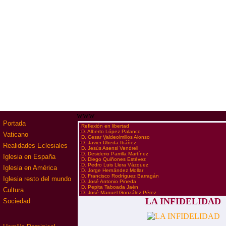
www
Portada
·
Reflexión en libertad
·
D. Alberto López Palanco
Vaticano
·
D. Cesar Valdeolmillos Alonso
·
D. Javier Úbeda Ibáñez
Realidades Eclesiales
·
D. Jesús Asensi Vendrell
·
D. Desiderio Parrilla Martínez
Iglesia en España
·
D. Diego Quiñones Estévez
·
D. Pedro Luis Llera Vázquez
Iglesia en América
·
D. Jorge Hernández Mollar
·
D. Francisco Rodríguez Barragán
Iglesia resto del mundo
·
D. José Antonio Pineda
·
D. Pepita Taboada Jaén
Cultura
·
D. José Manuel González Pérez
LA INFIDELIDAD
Sociedad