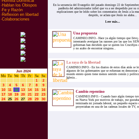
·
Homilia Dominical
·
Hablan los Obispos
En la secuencia del Evangelio del pasado domingo 22 de Septiembre,
parábola del administrador infiel que va a ser despedido por su c
·
Fe y Razón
explicaciones que he leído sobre los comentarios de Jesús a la re
·
Reflexion en libertad
despido, se aclara que Jesús no alaba...
·
Colaboraciones
Leer más...
Una propuesta
CAMINEO.INFO.- Hace ya algún tiempo que llevo dá
intentando averiguar las razones por las que los 
gobiernan han decidido que se quiten los Crucifijos d
y no acabo de encontrar ninguna...
La raya de la libertad
CAMINEO.INFO.- En los diarios de estos días atrás se leí
algunos de los gobernantes que se esfuerzan en demostrar a
Jun 2024
mundo entero quien tiene menos sentido común y político,
Mo
Tu
We
Th
Fr
Sa
Su
Iglesia...
1
2
3
4
5
6
7
8
9
10
11
12
13
14
15
16
Cambio repentino
17
18
19
20
21
22
23
CAMINEO.INFO.- Cuando hace algún tiempo tuve
24
25
26
27
28
29
30
en Nueva York por motivos de trabajo, me gustaba v
terminada mi jornada laboral, un pequeño espacio
proyectaban en una de las cadenas locales de TV, m