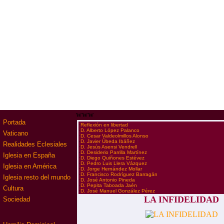
www
Portada
·
Reflexión en libertad
·
D. Alberto López Palanco
Vaticano
·
D. Cesar Valdeolmillos Alonso
·
D. Javier Úbeda Ibáñez
Realidades Eclesiales
·
D. Jesús Asensi Vendrell
·
D. Desiderio Parrilla Martínez
Iglesia en España
·
D. Diego Quiñones Estévez
·
D. Pedro Luis Llera Vázquez
Iglesia en América
·
D. Jorge Hernández Mollar
·
D. Francisco Rodríguez Barragán
Iglesia resto del mundo
·
D. José Antonio Pineda
·
D. Pepita Taboada Jaén
Cultura
·
D. José Manuel González Pérez
LA INFIDELIDAD
Sociedad