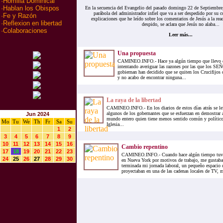
·
Homilia Dominical
·
Hablan los Obispos
En la secuencia del Evangelio del pasado domingo 22 de Septiembre,
parábola del administrador infiel que va a ser despedido por su c
·
Fe y Razón
explicaciones que he leído sobre los comentarios de Jesús a la re
·
Reflexion en libertad
despido, se aclara que Jesús no alaba...
·
Colaboraciones
Leer más...
Una propuesta
CAMINEO.INFO.- Hace ya algún tiempo que llevo dá
intentando averiguar las razones por las que los 
gobiernan han decidido que se quiten los Crucifijos d
y no acabo de encontrar ninguna...
La raya de la libertad
CAMINEO.INFO.- En los diarios de estos días atrás se leí
algunos de los gobernantes que se esfuerzan en demostrar a
Jun 2024
mundo entero quien tiene menos sentido común y político,
Mo
Tu
We
Th
Fr
Sa
Su
Iglesia...
1
2
3
4
5
6
7
8
9
10
11
12
13
14
15
16
Cambio repentino
17
18
19
20
21
22
23
CAMINEO.INFO.- Cuando hace algún tiempo tuve
24
25
26
27
28
29
30
en Nueva York por motivos de trabajo, me gustaba v
terminada mi jornada laboral, un pequeño espacio
proyectaban en una de las cadenas locales de TV, m