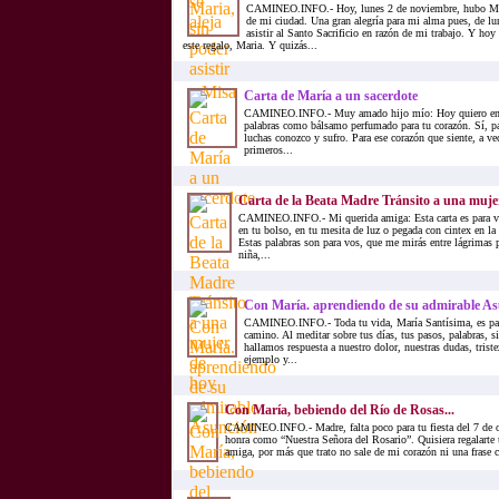
CAMINEO.INFO.- Hoy, lunes 2 de noviembre, hubo Misa 
de mi ciudad. Una gran alegría para mi alma pues, de l
asistir al Santo Sacrificio en razón de mi trabajo. Y ho
este regalo, Maria. Y quizás...
Carta de María a un sacerdote
CAMINEO.INFO.- Muy amado hijo mío: Hoy quiero entre
palabras como bálsamo perfumado para tu corazón. Sí, pa
luchas conozco y sufro. Para ese corazón que siente, a ve
primeros...
Carta de la Beata Madre Tránsito a una muje
CAMINEO.INFO.- Mi querida amiga: Esta carta es para vo
en tu bolso, en tu mesita de luz o pegada con cintex en la
Estas palabras son para vos, que me mirás entre lágrimas 
niña,...
Con María. aprendiendo de su admirable A
CAMINEO.INFO.- Toda tu vida, María Santísima, es para
camino. Al meditar sobre tus días, tus pasos, palabras, s
hallamos respuesta a nuestro dolor, nuestras dudas, trist
ejemplo y...
Con María, bebiendo del Río de Rosas...
CAMINEO.INFO.- Madre, falta poco para tu fiesta del 7 de oct
honra como “Nuestra Señora del Rosario”. Quisiera regalarte u
amiga, por más que trato no sale de mi corazón ni una frase c