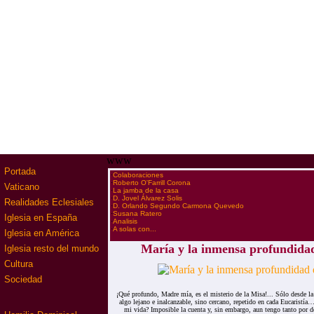
www
Portada
·
Colaboraciones
·
Roberto O'Farrill Corona
Vaticano
·
La jamba de la casa
·
D. Jovel Álvarez Solis
Realidades Eclesiales
·
D. Orlando Segundo Carmona Quevedo
·
Susana Ratero
Iglesia en España
·
Analisis
·
A solas con...
Iglesia en América
María y la inmensa profundidad
Iglesia resto del mundo
Cultura
Sociedad
¡Qué profundo, Madre mía, es el misterio de la Misa!... Sólo desde la
algo lejano e inalcanzable, sino cercano, repetido en cada Eucaristía
mi vida? Imposible la cuenta y, sin embargo, aun tengo tanto por de