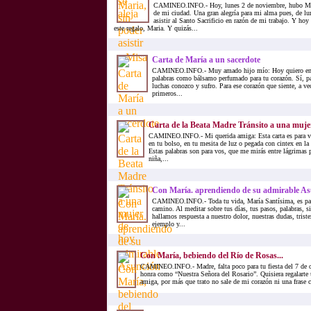
CAMINEO.INFO.- Hoy, lunes 2 de noviembre, hubo Misa 
de mi ciudad. Una gran alegría para mi alma pues, de l
asistir al Santo Sacrificio en razón de mi trabajo. Y ho
este regalo, Maria. Y quizás...
Carta de María a un sacerdote
CAMINEO.INFO.- Muy amado hijo mío: Hoy quiero entre
palabras como bálsamo perfumado para tu corazón. Sí, pa
luchas conozco y sufro. Para ese corazón que siente, a ve
primeros...
Carta de la Beata Madre Tránsito a una muje
CAMINEO.INFO.- Mi querida amiga: Esta carta es para vo
en tu bolso, en tu mesita de luz o pegada con cintex en la
Estas palabras son para vos, que me mirás entre lágrimas 
niña,...
Con María. aprendiendo de su admirable A
CAMINEO.INFO.- Toda tu vida, María Santísima, es para
camino. Al meditar sobre tus días, tus pasos, palabras, s
hallamos respuesta a nuestro dolor, nuestras dudas, trist
ejemplo y...
Con María, bebiendo del Río de Rosas...
CAMINEO.INFO.- Madre, falta poco para tu fiesta del 7 de oct
honra como “Nuestra Señora del Rosario”. Quisiera regalarte u
amiga, por más que trato no sale de mi corazón ni una frase c