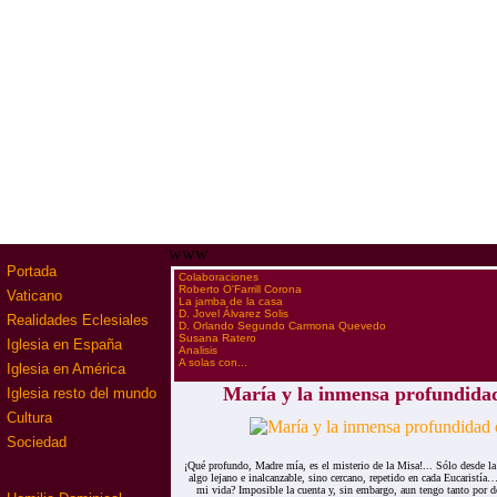
www
Portada
·
Colaboraciones
·
Roberto O'Farrill Corona
Vaticano
·
La jamba de la casa
·
D. Jovel Álvarez Solis
Realidades Eclesiales
·
D. Orlando Segundo Carmona Quevedo
·
Susana Ratero
Iglesia en España
·
Analisis
·
A solas con...
Iglesia en América
María y la inmensa profundidad
Iglesia resto del mundo
Cultura
Sociedad
¡Qué profundo, Madre mía, es el misterio de la Misa!... Sólo desde la
algo lejano e inalcanzable, sino cercano, repetido en cada Eucaristía
mi vida? Imposible la cuenta y, sin embargo, aun tengo tanto por de