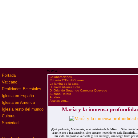
www
Portada
·
Colaboraciones
·
Roberto O'Farrill Corona
Vaticano
·
La jamba de la casa
·
D. Jovel Álvarez Solis
Realidades Eclesiales
·
D. Orlando Segundo Carmona Quevedo
·
Susana Ratero
Iglesia en España
·
Analisis
·
A solas con...
Iglesia en América
María y la inmensa profundidad
Iglesia resto del mundo
Cultura
Sociedad
¡Qué profundo, Madre mía, es el misterio de la Misa!... Sólo desde la
algo lejano e inalcanzable, sino cercano, repetido en cada Eucaristía
mi vida? Imposible la cuenta y, sin embargo, aun tengo tanto por de