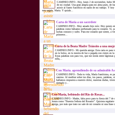
CAMINEO.INFO.- Hoy, lunes 2 de noviembre, hubo Misa 
de mi ciudad. Una gran alegría para mi alma pues, de l
asistir al Santo Sacrificio en razón de mi trabajo. Y ho
este regalo, Maria. Y quizás...
Carta de María a un sacerdote
CAMINEO.INFO.- Muy amado hijo mío: Hoy quiero entre
palabras como bálsamo perfumado para tu corazón. Sí, pa
luchas conozco y sufro. Para ese corazón que siente, a ve
primeros...
Carta de la Beata Madre Tránsito a una muje
CAMINEO.INFO.- Mi querida amiga: Esta carta es para vo
en tu bolso, en tu mesita de luz o pegada con cintex en la
Estas palabras son para vos, que me mirás entre lágrimas 
niña,...
Con María. aprendiendo de su admirable A
CAMINEO.INFO.- Toda tu vida, María Santísima, es para
camino. Al meditar sobre tus días, tus pasos, palabras, s
hallamos respuesta a nuestro dolor, nuestras dudas, trist
ejemplo y...
Con María, bebiendo del Río de Rosas...
CAMINEO.INFO.- Madre, falta poco para tu fiesta del 7 de oct
honra como “Nuestra Señora del Rosario”. Quisiera regalarte u
amiga, por más que trato no sale de mi corazón ni una frase c