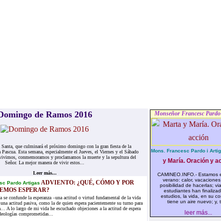
Domingo de Ramos 2016
Monseñor Francesc Pardo 
anta, que culminará el próximo domingo con la gran fiesta de la
Mons. Francesc Pardo i Artig
a Pascua. Esta semana, especialmente el Jueves, el Viernes y el Sábado
vivimos, conmemoramos y proclamamos la muerte y la sepultura del
y María. Oración y ac
Señor. La mejor manera de vivir estos...
Leer más...
CAMINEO.INFO.- Estamos e
verano: calor, vacaciones,
ADVIENTO: ¿QUÉ, CÓMO Y POR
sc Pardo Artigas
posibilidad de hacerlas; via
EMOS ESPERAR?
estudiantes han finaliza
estudios, la vida, en su co
a se confunde la esperanza –una actitud o virtud fundamental de la vida
tiene un aire nuevo; y, t
n una actitud pasiva, como la de quien espera pacientemente su turno para
ta… A lo largo de mi vida he escuchado objeciones a la actitud de espera
leer más...
deologías comprometidas...