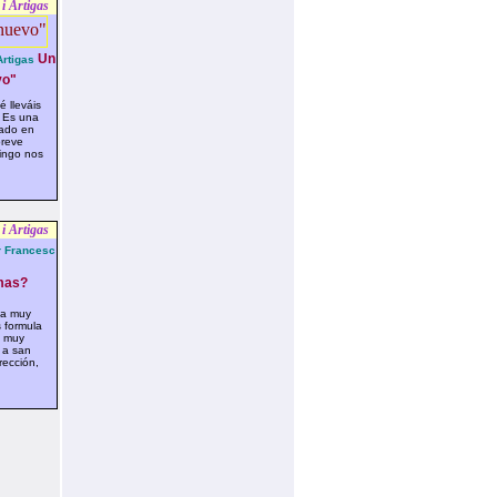
i Artigas
Un
rtigas
vo"
 lleváis
? Es una
ado en
breve
ingo nos
i Artigas
 Francesc
as?
ta muy
 formula
, muy
 a san
rección,