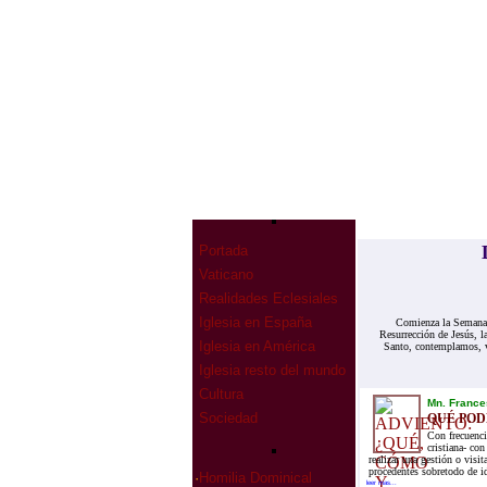
Portada
Vaticano
Realidades Eclesiales
Iglesia en España
Comienza la Semana S
Resurrección de Jesús, l
Iglesia en América
Santo, contemplamos, 
Iglesia resto del mundo
Cultura
Mn. France
Sociedad
QUÉ POD
Con frecuenci
cristiana- co
realizar una gestión o visi
procedentes sobretodo de i
·
Homilia Dominical
leer mas...