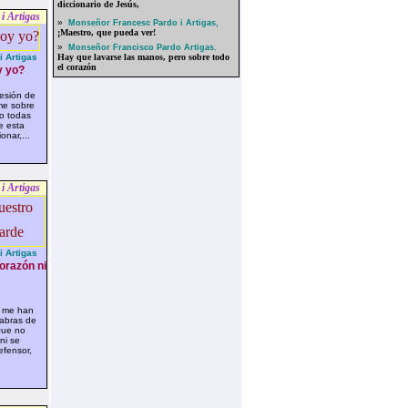
diccionario de Jesús,
i Artigas
»
Monseñor Francesc Pardo i Artigas,
¡Maestro, que pueda ver!
»
Monseñor Francisco Pardo Artigas.
 Artigas
Hay que lavarse las manos, pero sobre todo
el corazón
 yo?
esión de
me sobre
mo todas
e esta
onar,...
i Artigas
 Artigas
orazón ni
 me han
abras de
Que no
ni se
efensor,