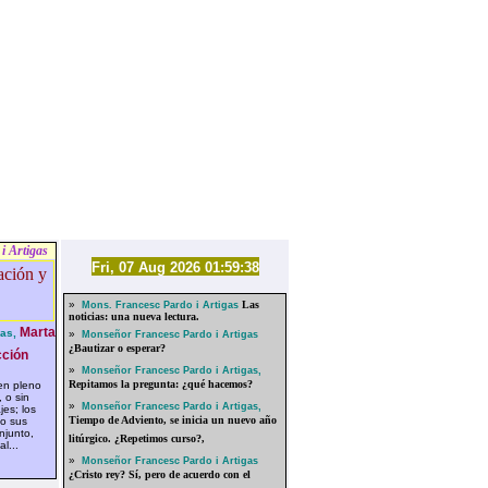
i Artigas
Fri, 07 Aug 2026 01:59:38
»
Las
Mons. Francesc Pardo i Artigas
noticias: una nueva lectura.
Marta
as,
»
Monseñor Francesc Pardo i Artigas
¿Bautizar o esperar?
ción
»
Monseñor Francesc Pardo i Artigas,
Repitamos la pregunta: ¿qué hacemos?
n pleno
 o sin
»
Monseñor Francesc Pardo i Artigas,
jes; los
Tiempo de Adviento, se inicia un nuevo año
do sus
njunto,
litúrgico. ¿Repetimos curso?,
al...
»
Monseñor Francesc Pardo i Artigas
¿Cristo rey? Sí, pero de acuerdo con el