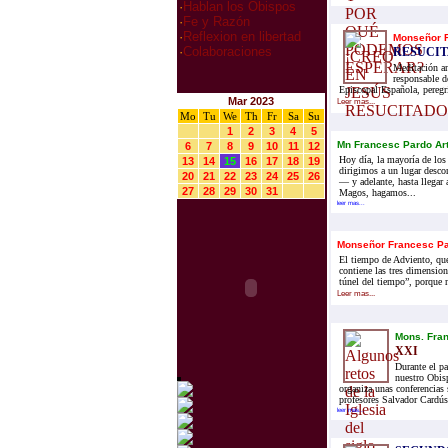
·
Hablan los Obispos
·
Fe y Razón
·
Reflexion en libertad
Monseñor F
·
Colaboraciones
RESUCIT
Meditación an
responsable 
Episcopal Española, peregri
Mar 2023
Leer mas...
Mo
Tu
We
Th
Fr
Sa
Su
1
2
3
4
5
Mn Francesc Pardo Ar
6
7
8
9
10
11
12
Hoy día, la mayoría de los
13
14
15
16
17
18
19
dirigimos a un lugar desc
20
21
22
23
24
25
26
— y adelante, hasta llegar 
27
28
29
30
31
Magos, hagamos...
leer mas...
Monseñor Francesc Pa
El tiempo de Adviento, que
contiene las tres dimensio
túnel del tiempo”, porque 
Leer mas...
Mons. Fran
XXI
Durante el p
nuestro Obisp
organiza unas conferencias 
profesores Salvador Cardús
leer mas...