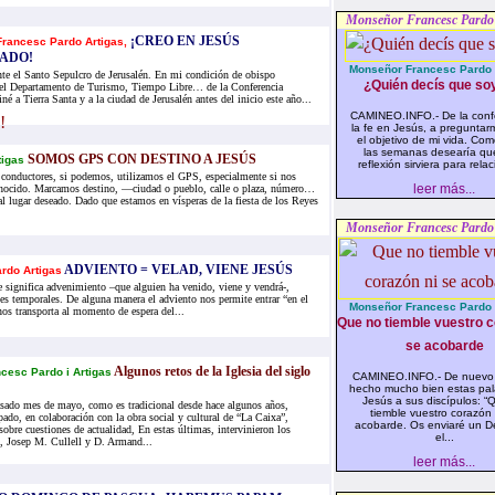
Monseñor Francesc Pardo 
¡CREO EN JESÚS
rancesc Pardo Artigas,
ADO!
Monseñor Francesc Pardo i
te el Santo Sepulcro de Jerusalén. En mi condición de obispo
¿Quién decís que soy
del Departamento de Turismo, Tiempo Libre… de la Conferencia
né a Tierra Santa y a la ciudad de Jerusalén antes del inicio este año...
CAMINEO.INFO.- De la conf
la fe en Jesús, a preguntar
el objetivo de mi vida. Co
las semanas desearía qu
SOMOS GPS CON DESTINO A JESÚS
tigas
reflexión sirviera para relaci
 conductores, si podemos, utilizamos el GPS, especialmente si nos
leer más...
onocido. Marcamos destino, —ciudad o pueblo, calle o plaza, número…
al lugar deseado. Dado que estamos en vísperas de la fiesta de los Reyes
Monseñor Francesc Pardo 
ADVIENTO = VELAD, VIENE JESÚS
rdo Artigas
 significa advenimiento –que alguien ha venido, viene y vendrá-,
nes temporales. De alguna manera el adviento nos permite entrar “en el
Monseñor Francesc Pardo i
nos transporta al momento de espera del...
Que no tiemble vuestro c
se acobarde
Algunos retos de la Iglesia del siglo
cesc Pardo i Artigas
CAMINEO.INFO.- De nuevo
hecho mucho bien estas pal
Jesús a sus discípulos: “
asado mes de mayo, como es tradicional desde hace algunos años,
tiemble vuestro corazón 
ado, en colaboración con la obra social y cultural de “La Caixa”,
acobarde. Os enviaré un D
sobre cuestiones de actualidad, En estas últimas, intervinieron los
el...
, Josep M. Cullell y D. Armand...
leer más...