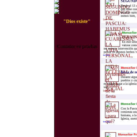
SEGUND
Desde el 13 
que tiene con
escucho opin
menos bien, l
Leer mas...
"Dios existe"
Monseñor 
PERSONA
En este últ
valorar com
Contador en pruebas
mi reciente intervención qu
pensar en algunos hechos v
leer mas...
Monseñor 
fiesta de r
Durante algun
pueblos y ciu
en primer lugar a la iglesi
son...
Leer mas...
Monseñor 
Con la Pascua
comienza una
humana, a la
Iglesia, nues
leer mas...
Monseñor Fr