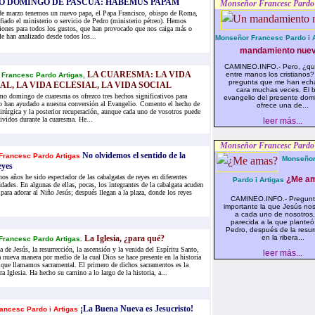
O DOMINGO DE PASCUA: HABEMUS PAPAM
Monseñor Francesc Pardo 
de marzo tenemos un nuevo papa, el Papa Francisco, obispo de Roma,
fiado el ministerio o servicio de Pedro (ministerio pétreo). Hemos
iones para todos los gustos, que han provocado que nos caiga más o
e han analizado desde todos los...
Monseñor Francesc Pardo i A
mandamiento nue
CAMINEO.INFO.- Pero, ¿qué
LA CUARESMA: LA VIDA
entre manos los cristianos
Francesc Pardo Artigas,
pregunta que me han ech
L, LA VIDA ECLESIAL, LA VIDA SOCIAL
cara muchas veces. El 
imo domingo de cuaresma os ofrezco tres hechos significativos para
evangelio del presente dom
o han ayudado a nuestra conversión al Evangelio. Comento el hecho de
ofrece una de...
irúrgica y la posterior recuperación, aunque cada uno de vosotros puede
ividos durante la cuaresma. He...
leer más...
Monseñor Francesc Pardo 
No olvidemos el sentido de la
Francesc Pardo Artigas
Monseñor
eyes
os años he sido espectador de las cabalgatas de reyes en diferentes
¿Me am
Pardo i Artigas
dades. En algunas de ellas, pocas, los integrantes de la cabalgata acuden
a para adorar al Niño Jesús; después llegan a la plaza, donde los reyes
CAMINEO.INFO.- Pregun
importante la que Jesús nos
a cada uno de nosotros
parecida a la que planteó
Pedro, después de la resur
La Iglesia, ¿para qué?
en la ribera...
Francesc Pardo Artigas.
 de Jesús, la resurrección, la ascensión y la venida del Espíritu Santo,
leer más...
 nueva manera por medio de la cual Dios se hace presente en la historia
 que llamamos sacramental. El primero de dichos sacramentos es la
tra Iglesia. Ha hecho su camino a lo largo de la historia, a...
¡La Buena Nueva es Jesucristo!
ancesc Pardo i Artigas