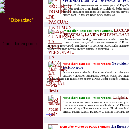
SEGUNDO DOMINGO DE PASCUA: HA
Desde el 13 de marzo tenemos un nuevo papa, el Papa F
que tiene confiado el ministerio o servicio de Pedro (min
escucho opiniones para todos los gustos, que han provoc
menos bien, le han analizado desde todos los...
Leer mas...
"Dios existe"
LA CUAR
Monseñor Francesc Pardo Artigas,
PERSONAL, LA VIDA ECLESIAL, LA V
En este último domingo de cuaresma os ofrezco tres hech
valorar como han ayudado a nuestra conversión al Evan
Contador en pruebas
mi reciente intervención quirúrgica y la posterior recuperación, aunque
pensar en algunos hechos vividos durante la cuaresma. He...
leer mas...
No olvidemos
Monseñor Francesc Pardo Artigas
fiesta de reyes
Durante algunos años he sido espectador de las cabalgatas
pueblos y ciudades. En algunas de ellas, pocas, los integ
en primer lugar a la iglesia para adorar al Niño Jesús; después llegan a 
son...
Leer mas...
La Iglesia,
Monseñor Francesc Pardo Artigas.
Con la Pascua de Jesús, la resurrección, la ascensión y la
comienza una nueva manera por medio de la cual Dios se h
humana, a la que llamamos sacramental. El primero de di
Iglesia, nuestra Iglesia. Ha hecho su camino a lo largo de l
leer mas...
¡La Buena Nu
Monseñor Francesc Pardo i Artigas