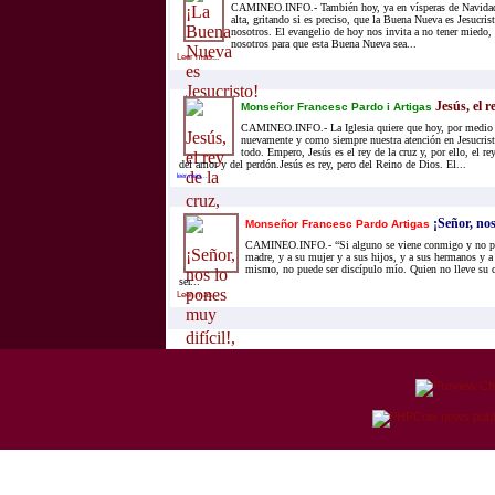
CAMINEO.INFO.- También hoy, ya en vísperas de Navidad
alta, gritando si es preciso, que la Buena Nueva es Jesucr
nosotros. El evangelio de hoy nos invita a no tener miedo,
nosotros para que esta Buena Nueva sea...
Leer mas...
Jesús, el r
Monseñor Francesc Pardo i Artigas
CAMINEO.INFO.- La Iglesia quiere que hoy, por medio d
nuevamente y como siempre nuestra atención en Jesucris
todo. Empero, Jesús es el rey de la cruz y, por ello, el rey
del amor y del perdón.Jesús es rey, pero del Reino de Dios. El...
leer mas...
¡Señor, nos
Monseñor Francesc Pardo Artigas
CAMINEO.INFO.- “Si alguno se viene conmigo y no po
madre, y a su mujer y a sus hijos, y a sus hermanos y a 
mismo, no puede ser discípulo mío. Quien no lleve su c
ser...
Leer mas...