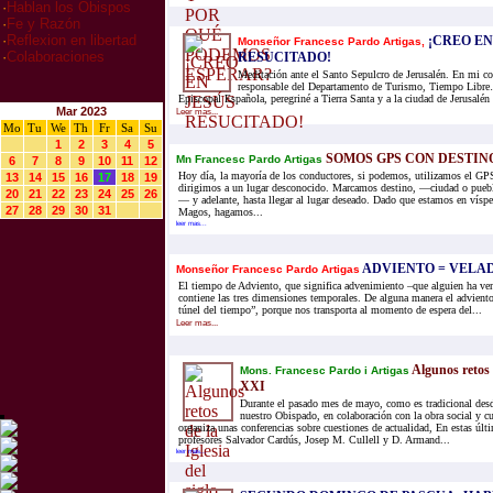
·
Hablan los Obispos
·
Fe y Razón
·
Reflexion en libertad
¡CREO EN
Monseñor Francesc Pardo Artigas,
·
Colaboraciones
RESUCITADO!
Meditación ante el Santo Sepulcro de Jerusalén. En mi c
responsable del Departamento de Turismo, Tiempo Libre
Episcopal Española, peregriné a Tierra Santa y a la ciudad de Jerusalén a
Mar 2023
Leer mas...
Mo
Tu
We
Th
Fr
Sa
Su
1
2
3
4
5
SOMOS GPS CON DESTINO
Mn Francesc Pardo Artigas
6
7
8
9
10
11
12
Hoy día, la mayoría de los conductores, si podemos, utilizamos el GPS
13
14
15
16
17
18
19
dirigimos a un lugar desconocido. Marcamos destino, —ciudad o pueb
20
21
22
23
24
25
26
— y adelante, hasta llegar al lugar deseado. Dado que estamos en vísper
27
28
29
30
31
Magos, hagamos...
leer mas...
ADVIENTO = VELAD
Monseñor Francesc Pardo Artigas
El tiempo de Adviento, que significa advenimiento –que alguien ha ven
contiene las tres dimensiones temporales. De alguna manera el adviento
túnel del tiempo”, porque nos transporta al momento de espera del...
Leer mas...
Algunos retos d
Mons. Francesc Pardo i Artigas
XXI
Durante el pasado mes de mayo, como es tradicional des
nuestro Obispado, en colaboración con la obra social y cu
organiza unas conferencias sobre cuestiones de actualidad, En estas últi
profesores Salvador Cardús, Josep M. Cullell y D. Armand...
leer mas...