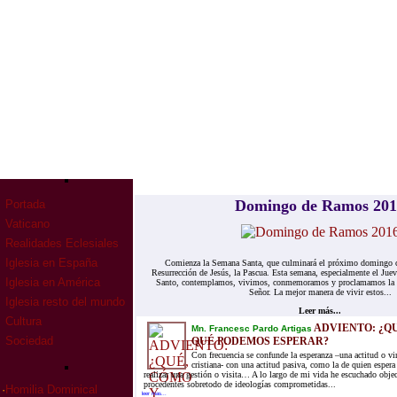
Domingo de Ramos 20
Portada
Vaticano
Realidades Eclesiales
Iglesia en España
Comienza la Semana Santa, que culminará el próximo domingo con
Resurrección de Jesús, la Pascua. Esta semana, especialmente el Juev
Iglesia en América
Santo, contemplamos, vivimos, conmemoramos y proclamamos la mu
Señor. La mejor manera de vivir estos...
Iglesia resto del mundo
Leer más...
Cultura
ADVIENTO: ¿QU
Mn. Francesc Pardo Artigas
Sociedad
QUÉ PODEMOS ESPERAR?
Con frecuencia se confunde la esperanza –una actitud o vi
cristiana- con una actitud pasiva, como la de quien espera
realizar una gestión o visita… A lo largo de mi vida he escuchado objec
procedentes sobretodo de ideologías comprometidas...
·
Homilia Dominical
leer mas...