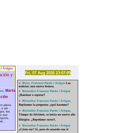
i Artigas
Fri, 07 Aug 2026 23:07:05
»
Las
Mons. Francesc Pardo i Artigas
noticias: una nueva lectura.
Marta
as,
»
Monseñor Francesc Pardo i Artigas
¿Bautizar o esperar?
ción
»
Monseñor Francesc Pardo i Artigas,
Repitamos la pregunta: ¿qué hacemos?
n pleno
 o sin
»
Monseñor Francesc Pardo i Artigas,
jes; los
Tiempo de Adviento, se inicia un nuevo año
do sus
njunto,
litúrgico. ¿Repetimos curso?,
al...
»
Monseñor Francesc Pardo i Artigas
¿Cristo rey? Sí, pero de acuerdo con el