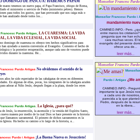
O DOMINGO DE PASCUA: HABEMUS PAPAM
Monseñor Francesc Pardo 
de marzo tenemos un nuevo papa, el Papa Francisco, obispo de Roma,
fiado el ministerio o servicio de Pedro (ministerio pétreo). Hemos
iones para todos los gustos, que han provocado que nos caiga más o
e han analizado desde todos los...
Monseñor Francesc Pardo i A
mandamiento nue
CAMINEO.INFO.- Pero, ¿qué
LA CUARESMA: LA VIDA
entre manos los cristianos
Francesc Pardo Artigas,
pregunta que me han ech
L, LA VIDA ECLESIAL, LA VIDA SOCIAL
cara muchas veces. El 
imo domingo de cuaresma os ofrezco tres hechos significativos para
evangelio del presente dom
o han ayudado a nuestra conversión al Evangelio. Comento el hecho de
ofrece una de...
irúrgica y la posterior recuperación, aunque cada uno de vosotros puede
ividos durante la cuaresma. He...
leer más...
Monseñor Francesc Pardo 
No olvidemos el sentido de la
Francesc Pardo Artigas
Monseñor
eyes
os años he sido espectador de las cabalgatas de reyes en diferentes
¿Me am
Pardo i Artigas
dades. En algunas de ellas, pocas, los integrantes de la cabalgata acuden
a para adorar al Niño Jesús; después llegan a la plaza, donde los reyes
CAMINEO.INFO.- Pregun
importante la que Jesús nos
a cada uno de nosotros
parecida a la que planteó
Pedro, después de la resur
La Iglesia, ¿para qué?
en la ribera...
Francesc Pardo Artigas.
 de Jesús, la resurrección, la ascensión y la venida del Espíritu Santo,
leer más...
 nueva manera por medio de la cual Dios se hace presente en la historia
 que llamamos sacramental. El primero de dichos sacramentos es la
tra Iglesia. Ha hecho su camino a lo largo de la historia, a...
¡La Buena Nueva es Jesucristo!
ancesc Pardo i Artigas