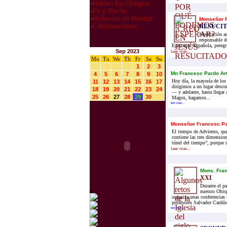
·
Hablan los Obispos
·
Fe y Razón
·
Reflexion en libertad
Monseñor F
·
Colaboraciones
RESUCIT
Meditación an
responsable 
Episcopal Española, peregri
Sep 2023
Leer mas...
Mo
Tu
We
Th
Fr
Sa
Su
1
2
3
Mn Francesc Pardo Ar
4
5
6
7
8
9
10
Hoy día, la mayoría de los
11
12
13
14
15
16
17
dirigimos a un lugar desc
18
19
20
21
22
23
24
— y adelante, hasta llegar 
25
26
27
28
29
30
Magos, hagamos...
leer mas...
Monseñor Francesc Pa
El tiempo de Adviento, que
contiene las tres dimensio
túnel del tiempo”, porque 
Leer mas...
Mons. Fran
XXI
Durante el p
nuestro Obisp
organiza unas conferencias 
profesores Salvador Cardús
leer mas...