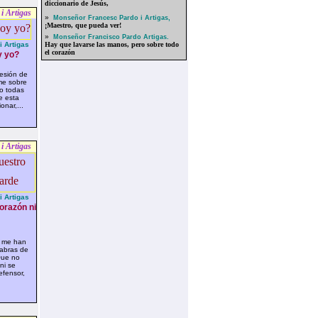
diccionario de Jesús,
i Artigas
»
Monseñor Francesc Pardo i Artigas,
¡Maestro, que pueda ver!
»
Monseñor Francisco Pardo Artigas.
 Artigas
Hay que lavarse las manos, pero sobre todo
el corazón
 yo?
esión de
me sobre
mo todas
e esta
onar,...
i Artigas
 Artigas
orazón ni
 me han
abras de
Que no
ni se
efensor,