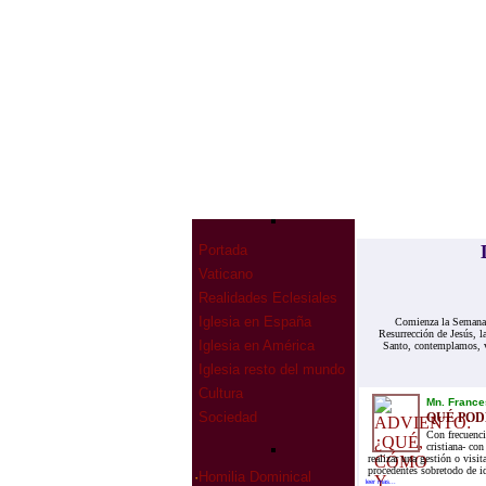
Portada
Vaticano
Realidades Eclesiales
Iglesia en España
Comienza la Semana S
Resurrección de Jesús, l
Iglesia en América
Santo, contemplamos, 
Iglesia resto del mundo
Cultura
Mn. France
Sociedad
QUÉ POD
Con frecuenci
cristiana- co
realizar una gestión o visi
procedentes sobretodo de i
·
Homilia Dominical
leer mas...