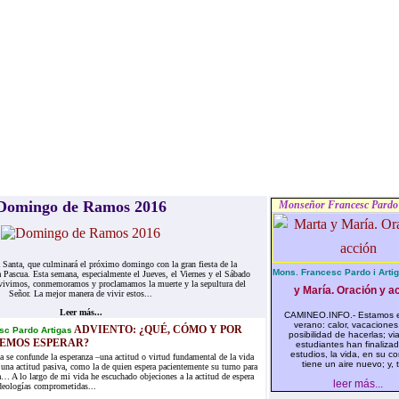
Domingo de Ramos 2016
Monseñor Francesc Pardo 
anta, que culminará el próximo domingo con la gran fiesta de la
Mons. Francesc Pardo i Artig
a Pascua. Esta semana, especialmente el Jueves, el Viernes y el Sábado
vivimos, conmemoramos y proclamamos la muerte y la sepultura del
y María. Oración y ac
Señor. La mejor manera de vivir estos...
Leer más...
CAMINEO.INFO.- Estamos e
verano: calor, vacaciones,
ADVIENTO: ¿QUÉ, CÓMO Y POR
sc Pardo Artigas
posibilidad de hacerlas; via
EMOS ESPERAR?
estudiantes han finaliza
estudios, la vida, en su co
a se confunde la esperanza –una actitud o virtud fundamental de la vida
tiene un aire nuevo; y, t
n una actitud pasiva, como la de quien espera pacientemente su turno para
ta… A lo largo de mi vida he escuchado objeciones a la actitud de espera
leer más...
deologías comprometidas...