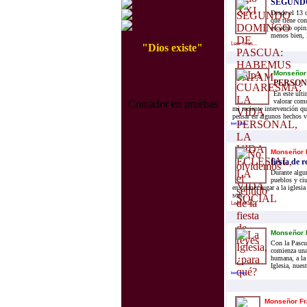
SEGUND
Desde el 13 
que tiene con
escucho opin
menos bien, l
Leer mas...
"Dios existe"
Monseñor 
PERSONA
En este últ
valorar com
Contador en pruebas
mi reciente intervención qu
pensar en algunos hechos v
leer mas...
Monseñor 
fiesta de r
Durante algun
pueblos y ciu
en primer lugar a la iglesi
son...
Leer mas...
Monseñor 
Con la Pascua
comienza una
humana, a la
Iglesia, nues
leer mas...
Monseñor Fr