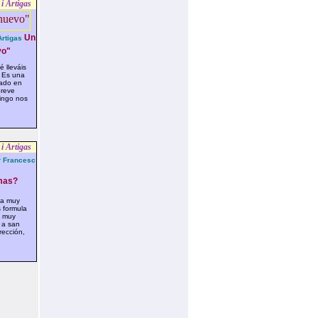
i Artigas
Un
rtigas
vo"
 lleváis
? Es una
ado en
breve
ingo nos
i Artigas
 Francesc
as?
ta muy
 formula
, muy
 a san
rección,