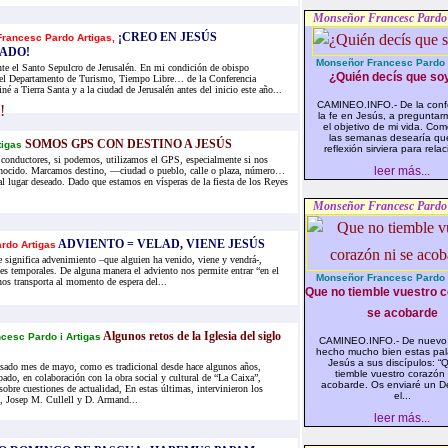
Monseñor Francesc Pardo 
¡CREO EN JESÚS
rancesc Pardo Artigas,
ADO!
Monseñor Francesc Pardo i
te el Santo Sepulcro de Jerusalén. En mi condición de obispo
¿Quién decís que soy
del Departamento de Turismo, Tiempo Libre… de la Conferencia
né a Tierra Santa y a la ciudad de Jerusalén antes del inicio este año...
CAMINEO.INFO.- De la conf
la fe en Jesús, a preguntar
el objetivo de mi vida. Co
las semanas desearía qu
SOMOS GPS CON DESTINO A JESÚS
tigas
reflexión sirviera para relaci
 conductores, si podemos, utilizamos el GPS, especialmente si nos
leer más...
onocido. Marcamos destino, —ciudad o pueblo, calle o plaza, número…
al lugar deseado. Dado que estamos en vísperas de la fiesta de los Reyes
Monseñor Francesc Pardo 
ADVIENTO = VELAD, VIENE JESÚS
rdo Artigas
 significa advenimiento –que alguien ha venido, viene y vendrá-,
nes temporales. De alguna manera el adviento nos permite entrar “en el
Monseñor Francesc Pardo i
nos transporta al momento de espera del...
Que no tiemble vuestro c
se acobarde
Algunos retos de la Iglesia del siglo
cesc Pardo i Artigas
CAMINEO.INFO.- De nuevo
hecho mucho bien estas pal
Jesús a sus discípulos: “
asado mes de mayo, como es tradicional desde hace algunos años,
tiemble vuestro corazón 
ado, en colaboración con la obra social y cultural de “La Caixa”,
acobarde. Os enviaré un D
sobre cuestiones de actualidad, En estas últimas, intervinieron los
el...
, Josep M. Cullell y D. Armand...
leer más...