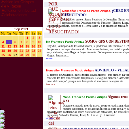
·
Hablan los Obispos
·
Fe y Razón
·
Reflexion en libertad
¡CREO EN
Monseñor Francesc Pardo Artigas,
·
Colaboraciones
RESUCITADO!
Meditación ante el Santo Sepulcro de Jerusalén. En mi c
responsable del Departamento de Turismo, Tiempo Libre
Episcopal Española, peregriné a Tierra Santa y a la ciudad de Jerusalén a
Sep 2023
Leer mas...
Mo
Tu
We
Th
Fr
Sa
Su
1
2
3
SOMOS GPS CON DESTINO
Mn Francesc Pardo Artigas
4
5
6
7
8
9
10
Hoy día, la mayoría de los conductores, si podemos, utilizamos el GPS
11
12
13
14
15
16
17
dirigimos a un lugar desconocido. Marcamos destino, —ciudad o pueb
18
19
20
21
22
23
24
— y adelante, hasta llegar al lugar deseado. Dado que estamos en vísper
25
26
27
28
29
30
Magos, hagamos...
leer mas...
ADVIENTO = VELAD
Monseñor Francesc Pardo Artigas
El tiempo de Adviento, que significa advenimiento –que alguien ha ven
contiene las tres dimensiones temporales. De alguna manera el adviento
túnel del tiempo”, porque nos transporta al momento de espera del...
Leer mas...
Algunos retos d
Mons. Francesc Pardo i Artigas
XXI
Durante el pasado mes de mayo, como es tradicional des
nuestro Obispado, en colaboración con la obra social y cu
organiza unas conferencias sobre cuestiones de actualidad, En estas últi
profesores Salvador Cardús, Josep M. Cullell y D. Armand...
leer mas...