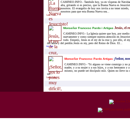
CAMINEO.INFO.- También hoy, ya en vísperas de Navidad
alta, gritando si es preciso, que la Buena Nueva es Jesucr
nosotros. El evangelio de hoy nos invita a no tener miedo,
nosotros para que esta Buena Nueva sea...
Leer mas...
Jesús, el r
Monseñor Francesc Pardo i Artigas
CAMINEO.INFO.- La Iglesia quiere que hoy, por medio d
nuevamente y como siempre nuestra atención en Jesucris
todo. Empero, Jesús es el rey de la cruz y, por ello, el rey
del amor y del perdón.Jesús es rey, pero del Reino de Dios. El...
leer mas...
¡Señor, nos
Monseñor Francesc Pardo Artigas
CAMINEO.INFO.- “Si alguno se viene conmigo y no po
madre, y a su mujer y a sus hijos, y a sus hermanos y a 
mismo, no puede ser discípulo mío. Quien no lleve su c
ser...
Leer mas...