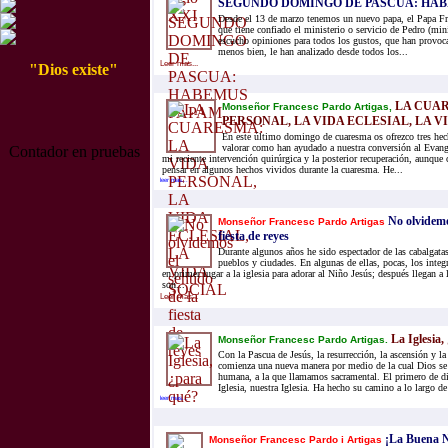
SEGUNDO DOMINGO DE PASCUA: HA
Desde el 13 de marzo tenemos un nuevo papa, el Papa F
que tiene confiado el ministerio o servicio de Pedro (min
escucho opiniones para todos los gustos, que han provoc
menos bien, le han analizado desde todos los...
Leer mas...
"Dios existe"
LA CUAR
Monseñor Francesc Pardo Artigas,
PERSONAL, LA VIDA ECLESIAL, LA V
En este último domingo de cuaresma os ofrezco tres hech
valorar como han ayudado a nuestra conversión al Evan
Contador en pruebas
mi reciente intervención quirúrgica y la posterior recuperación, aunque
pensar en algunos hechos vividos durante la cuaresma. He...
leer mas...
No olvidemos
Monseñor Francesc Pardo Artigas
fiesta de reyes
Durante algunos años he sido espectador de las cabalgatas
pueblos y ciudades. En algunas de ellas, pocas, los integ
en primer lugar a la iglesia para adorar al Niño Jesús; después llegan a 
son...
Leer mas...
La Iglesia,
Monseñor Francesc Pardo Artigas.
Con la Pascua de Jesús, la resurrección, la ascensión y la
comienza una nueva manera por medio de la cual Dios se h
humana, a la que llamamos sacramental. El primero de di
Iglesia, nuestra Iglesia. Ha hecho su camino a lo largo de l
leer mas...
¡La Buena Nu
Monseñor Francesc Pardo i Artigas