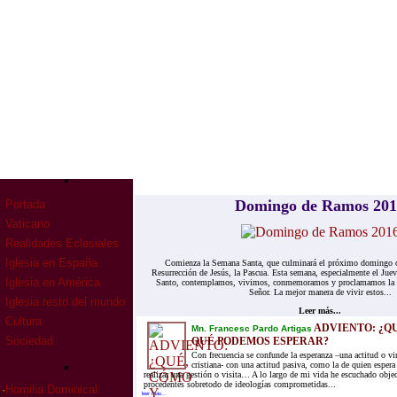
Domingo de Ramos 20
Portada
Vaticano
Realidades Eclesiales
Iglesia en España
Comienza la Semana Santa, que culminará el próximo domingo con
Resurrección de Jesús, la Pascua. Esta semana, especialmente el Juev
Iglesia en América
Santo, contemplamos, vivimos, conmemoramos y proclamamos la mu
Señor. La mejor manera de vivir estos...
Iglesia resto del mundo
Leer más...
Cultura
ADVIENTO: ¿QU
Mn. Francesc Pardo Artigas
Sociedad
QUÉ PODEMOS ESPERAR?
Con frecuencia se confunde la esperanza –una actitud o vi
cristiana- con una actitud pasiva, como la de quien espera
realizar una gestión o visita… A lo largo de mi vida he escuchado objec
procedentes sobretodo de ideologías comprometidas...
·
Homilia Dominical
leer mas...