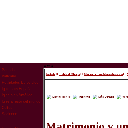
www
Portada
::
::
::
Portada
Habla el Obispo
Monseñor José María Arancedo
Vaticano
Realidades Eclesiales
Iglesia en España
Iglesia en América
Enviar por @
Imprimir
Más votado
Ver
Iglesia resto del mundo
Cultura
Sociedad
Matrimonio y uni