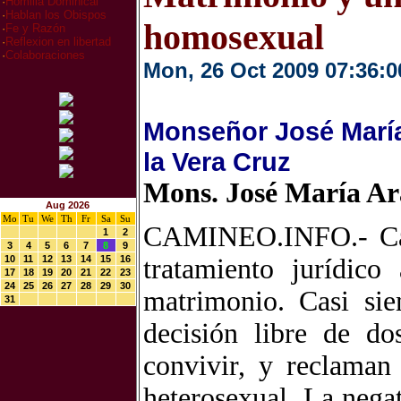
·
Homilia Dominical
·
Hablan los Obispos
homosexual
·
Fe y Razón
·
Reflexion en libertad
·
Colaboraciones
Mon, 26 Oct 2009 07:36:0
Monseñor José María
la Vera Cruz
Mons. José María A
Aug 2026
Mo
Tu
We
Th
Fr
Sa
Su
CAMINEO.INFO.- Cada
1
2
3
4
5
6
7
8
9
10
11
12
13
14
15
16
tratamiento jurídico
17
18
19
20
21
22
23
24
25
26
27
28
29
30
matrimonio. Casi si
31
decisión libre de d
convivir, y reclaman
heterosexual. La nega