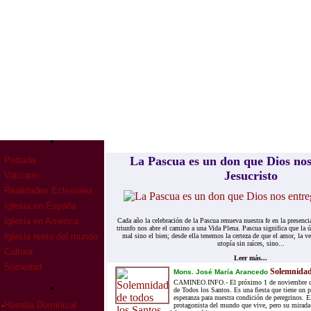
La Pascua es un don que Dios nos
Portada
Jesucristo
Vaticano
Realidades Eclesiales
Iglesia en España
Iglesia en América
Cada año la celebración de la Pascua renueva nuestra fe en la presenci
triunfo nos abre el camino a una Vida Plena. Pascua significa que la ú
Iglesia resto del mundo
mal sino el bien; desde ella tenemos la certeza de que el amor, la v
utopía sin raíces, sino...
Cultura
Leer más...
Sociedad
Solemnidad 
Mons. José María Arancedo
CAMINEO.INFO.- El próximo 1 de noviembre c
de Todos los Santos. Es una fiesta que tiene un p
esperanza para nuestra condición de peregrinos. E
·
Homilia Dominical
protagonista del mundo que vive, pero su mirada 