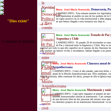
Democracia, Pol
Mons. José María Arancedo,
CAMINEO.INFO.- Esta semana asumen los legisladores
para representar al pueblo en uno de los poderes de la 
un signo positivo en la vida institucional y debe aleg
"Dios existe"
en que hemos llegado a esta instancia nos deja el...
Leer mas...
Tratado de Paz 
Mons. José María Arancedo
Argentina y Chile
Contador en pruebas
CAMINEO.INFO.- El pasado 29 de noviembre se cumpl
de Paz y Amistad entre la Argentina y Chile. Hoy es m
gratitud por todo lo que ello significó en el camino de dos Naciones h
para quienes las hemos vivido y recordamos, habían llegado a un punto
leer mas...
Clausura anual de 
Mons. José María Arancedo
Arquidiocesana
CAMINEO.INFO.- Como el año pasado, para esta fecha, ce
anual de la Misión Arquidiocesana que, Dios mediante, co
Misión continúa, debe continuar les decía, porque en ella la Iglesia expr
Leer mas...
Matrimonio y unión
Mons. José María Arancedo
CAMINEO.INFO.- Cada tanto reaparece el planteo de dar un
uniones homosexuales similar al matrimonio. Casi siempre
de una decisión libre de dos personas del mismo sexo que 
los derechos propios de un matrimonio heterosexual. La neg
leer mas...