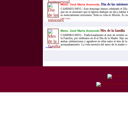
Dia de las misione
Mons. José María Arancedo,
CAMINEO.INFO.- Este domingo hemos celebrado el Día de
que no es necesario que la Iglesia dedique un día a hablar 
es esencialmente misionera. Toda su vida es Misión. Es má
Leer mas...
Mes de la familia
Mons. José María Arancedo
CAMINEO.INFO.- Tradicionalmente al mes de octubre se 
la Familia, por celebrarse en él el Día de la Madre. Hay m
ambas celebraciones y agradecer en ellas tanto el don de la
acompañamiento. La vida necesita del amor de la madre y 
leer mas...