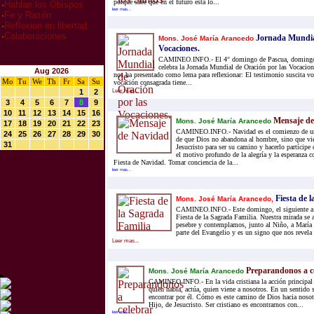
porque sabe que en el futuro está lo...
·
Hablan los Obispos
leer mas...
·
Fe y Razón
·
Reflexion en libertad
·
Colaboraciones
Jornada Mundial
Mons. José María Arancedo
Vocaciones.
CAMINEO.INFO.- El 4° domingo de Pascua, domingo d
celebra la Jornada Mundial de Oración por las Vocacion
Aug 2026
nos ha presentado como lema para reflexionar: El testimonio suscita vo
Mo
Tu
We
Th
Fr
Sa
Su
vocación consagrada tiene...
1
2
Leer mas...
3
4
5
6
7
8
9
10
11
12
13
14
15
16
Mensaje de
Mons. José María Arancedo
17
18
19
20
21
22
23
CAMINEO.INFO.- Navidad es el comienzo de una
24
25
26
27
28
29
30
de que Dios no abandona al hombre, sino que vie
31
Jesucristo para ser su camino y hacerlo partícipe
el motivo profundo de la alegría y la esperanza c
Fiesta de Navidad. Tomar conciencia de la...
leer mas...
Fiesta de l
Mons. José María Arancedo,
CAMINEO.INFO.- Este domingo, el siguiente a 
Fiesta de la Sagrada Familia. Nuestra mirada se 
pesebre y contemplamos, junto al Niño, a María 
parte del Evangelio y es un signo que nos revela 
Leer mas...
Preparandonos a ce
Mons. José María Arancedo
CAMINEO.INFO.- En la vida cristiana la acción principal 
quien habla, actúa, quien viene a nosotros. En un sentido s
encontrar por él. Cómo es este camino de Dios hacia nosot
Hijo, de Jesucristo. Ser cristiano es encontrarnos con...
leer mas...