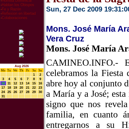
·
Homilia Dominical
·
Hablan los Obispos
Sun, 27 Dec 2009 19:31:0
·
Fe y Razón
·
Reflexion en libertad
·
Colaboraciones
Mons. José María Ar
Vera Cruz
Mons. José María Ar
CAMINEO.INFO.- Est
Aug 2026
celebramos la Fiesta 
Mo
Tu
We
Th
Fr
Sa
Su
1
2
3
4
5
6
7
8
9
abre hoy al conjunto 
10
11
12
13
14
15
16
17
18
19
20
21
22
23
a María y a José; est
24
25
26
27
28
29
30
31
signo que nos revela
familia, en cuanto 
entregarnos a su Hi