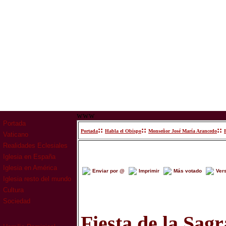
www
Portada
::
::
::
Portada
Habla el Obispo
Monseñor José María Arancedo
Vaticano
Realidades Eclesiales
Iglesia en España
Iglesia en América
Enviar por @
Imprimir
Más votado
Ver
Iglesia resto del mundo
Cultura
Sociedad
Fiesta de la Sag