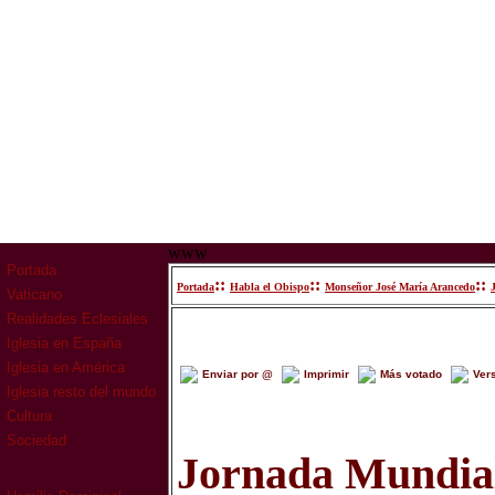
www
Portada
::
::
::
Portada
Habla el Obispo
Monseñor José María Arancedo
Vaticano
Realidades Eclesiales
Iglesia en España
Iglesia en América
Enviar por @
Imprimir
Más votado
Ver
Iglesia resto del mundo
Cultura
Sociedad
Jornada Mundial