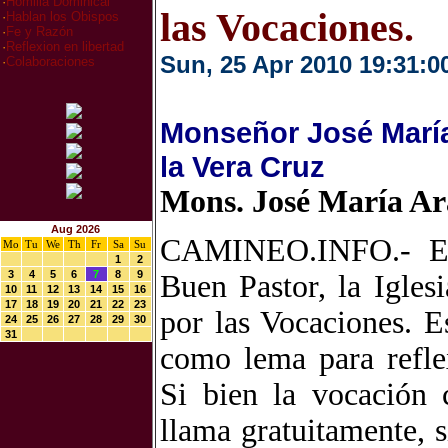
·
Homilia Dominical
las Vocaciones.
·
Hablan los Obispos
·
Fe y Razón
·
Reflexion en libertad
Sun, 25 Apr 2010 19:31:0
·
Colaboraciones
Monseñor José María
la Vera Cruz
Mons. José María A
Aug 2026
CAMINEO.INFO.- El
Mo
Tu
We
Th
Fr
Sa
Su
1
2
3
4
5
6
7
8
9
Buen Pastor, la Igles
10
11
12
13
14
15
16
17
18
19
20
21
22
23
por las Vocaciones. E
24
25
26
27
28
29
30
31
como lema para reflex
Si bien la vocación 
llama gratuitamente, 