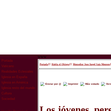
www
Portada
::
::
Portada
Habla el Obispo
Monseñor Jose Angel Saiz Meneses
Vaticano
Realidades Eclesiales
Iglesia en España
Iglesia en América
Enviar por @
Imprimir
Más votado
Ver
Iglesia resto del mundo
Cultura
Sociedad
Los jóvenes, pere