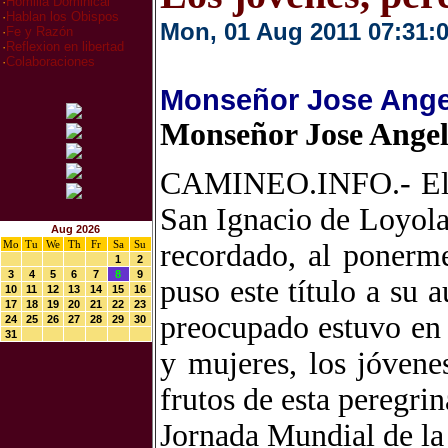
·
Homilia Dominical
·
Hablan los Obispos
Mon, 01 Aug 2011 07:31:
·
Fe y Razón
·
Reflexion en libertad
·
Colaboraciones
Monseñor Jose Angel
Monseñor Jose Angel
CAMINEO.INFO.- El 31 
San Ignacio de Loyola
Aug 2026
Mo
Tu
We
Th
Fr
Sa
Su
recordado, al ponerme
1
2
3
4
5
6
7
8
9
puso este título a su 
10
11
12
13
14
15
16
17
18
19
20
21
22
23
preocupado estuvo en 
24
25
26
27
28
29
30
31
y mujeres, los jóvene
frutos de esta peregri
Jornada Mundial de la