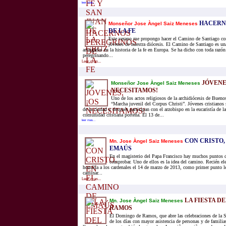
leer mas...
HACERN
Monseñor Jose Àngel Saiz Meneses
DE LA FE
Este verano me propongo hacer el Camino de Santiago co
jóvenes de nuestra diócesis. El Camino de Santiago es un
arraigadas en la historia de la fe en Europa. Se ha dicho con toda razó
peregrinando...
Leer mas...
JÓVENES
Monseñor Jose Àngel Saiz Meneses
NECESITAMOS!
Uno de los actos religiosos de la archidiócesis de Buenos
“Marcha juvenil del Corpus Christi”. Jóvenes cristianos s
de la ciudad y después participan con el arzobispo en la eucaristía de la
comunidad cristiana porteña. El 13 de...
leer mas...
CON CRISTO,
Mn. Jose Àngel Saiz Meneses
EMAÚS
En el magisterio del Papa Francisco hay muchos puntos 
comprobar. Uno de ellos es la idea del camino. Recién el
homilía a los cardenales el 14 de marzo de 2013, como primer punto l
caminar...
Leer mas...
LA FIESTA D
Mn. Jose Àngel Saiz Meneses
RAMOS
El Domingo de Ramos, que abre las celebraciones de la 
de los días con mayor asistencia de personas y de familias 