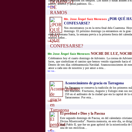
llenan las plazas y también los templos. Los niños y niñas acuden a e
padres, abuelos y quizá padrinos. Es...
leer mas...
¿POR QUÉ HA
Mn. Jose Àngel Saiz Meneses
CONFESARSE?
Nos encontramos ya en la recta final dela Cuaresma. Hoy
domingo. El próximo domingo ya entraremos en la gran s
elaño,la Semana Santa, la semana previa a la primera fiesta del calendar
nuestro Señor...
Leer mas...
NOCHE DE LUZ, NOCHE
Mn Jose Àngel Saiz Meneses
Celebramos hoy el cuarto domingo de Adviento. La corona de Adviento
luces, que simbolizan el camino que hemos venido siguiendo hacia el
Dentro de tres días celebraremosla Navidad. Seamosconscientes de est
amor a cada uno de nosotros y por amor a esta...
leer mas...
Acontecimiento de gracia en Tarragona
En Tarragona se conserva la tradición de los primeros má
dos diáconos: Fructuoso, Augurio y Eulogio eran sus no
259 en el anfiteatro de la ciudad que era la capital de la
Tarraconense. Por esta...
Leer mas...
El perdónd e Dios y la Pascua
Este segundo domingo de Pascua, en del calendario cristiano
Divina Misericordia”. Nuestra memoria, en este día, se dirige
Juan Pablo II, que fue un gran apóstol de la misericordia de 
una de sus encíclicas...
leer mas...