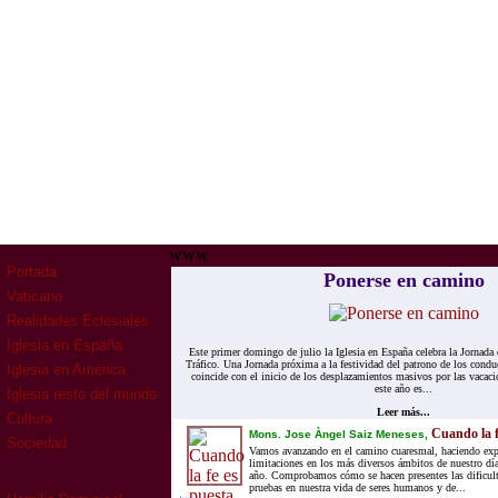
www
Portada
Ponerse en camino
Vaticano
Realidades Eclesiales
Iglesia en España
Este primer domingo de julio la Iglesia en España celebra la Jornada
Tráfico. Una Jornada próxima a la festividad del patrono de los condu
Iglesia en América
coincide con el inicio de los desplazamientos masivos por las vacac
este año es...
Iglesia resto del mundo
Leer más...
Cultura
Cuando la f
Mons. Jose Àngel Saiz Meneses,
Sociedad
Vamos avanzando en el camino cuaresmal, haciendo exper
limitaciones en los más diversos ámbitos de nuestro dí
año. Comprobamos cómo se hacen presentes las dificulta
pruebas en nuestra vida de seres humanos y de...