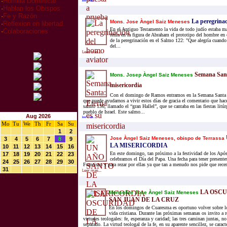
·
Homilia Dominical
leer mas...
·
Hablan los Obispos
·
Fe y Razón
La peregrinac
Mons. Jose Àngel Saiz Meneses
·
Reflexion en libertad
En el Antiguo Testamento la vida de todo judío estaba ma
·
Colaboraciones
tenía en la figura de Abraham el prototipo del hombre en
de la peregrinación en el Salmo 122: "Que alegría cuando
del...
Leer mas...
Semana Santa
Mons. Josep Àngel Saiz Meneses
misericordia
Con el domingo de Ramos entramos en la Semana Santa d
que puede ayudarnos a vivir estos días de gracia el comentario que hace
salmo 136, llamado el “gran Hallel”, que se cantaba en las fiestas litú
pueblo de Israel. Este salmo...
Aug 2026
leer mas...
Mo
Tu
We
Th
Fr
Sa
Su
1
2
Jose Àngel Saiz Meneses, obispo de Terrassa
3
4
5
6
7
8
9
LA MISERICORDIA
10
11
12
13
14
15
16
En este domingo, tan próximo a la festividad de los Apó
17
18
19
20
21
22
23
celebramos el Día del Papa. Una fecha para tener presente
24
25
26
27
28
29
30
Francisco y para rezar por ellas ya que tan a menudo nos pide que recem
31
Leer mas...
LA OSCU
Monseñor Jose Àngel Saiz Meneses
SAN JUAN DE LA CRUZ
En los domingos de Cuaresma es oportuno volver sobre l
vida cristiana. Durante las próximas semanas os invito a r
virtudes teologales: fe, esperanza y caridad; las tres caminan juntas, n
separado. La virtud teologal de la fe, en su aparente sencillez, se caracte