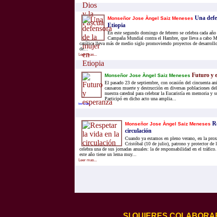
Una defe
Monseñor Jose Àngel Saiz Meneses
Etiopia
En este segundo domingo de febrero se celebra cada año l
Campaña Mundial contra el Hambre, que lleva a cabo 
católica lleva más de medio siglo promoviendo proyectos de desarroll
de...
Leer mas...
Futuro y 
Monseñor Jose Àngel Saiz Meneses
El pasado 23 de septiembre, con ocasión del cincuenta ani
causaron muerte y destrucción en diversas poblaciones de
nuestra catedral para celebrar la Eucaristía en memoria y s
Participó en dicho acto una amplia...
leer mas...
Re
Monseñor Jose Àngel Saiz Meneses
circulación
Cuando ya estamos en pleno verano, en la prox
Cristóbal (10 de julio), patrono y protector de 
celebra una de sus jornadas anuales: la de responsabilidad en el tráfico
este año tiene un lema muy...
Leer mas...
SI QUIERES COLABORA