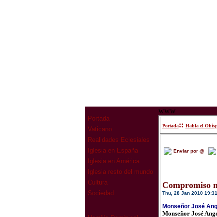
www
Portada
::
Portada
Habla el Obis
Vaticano
Realidades Eclesiales
Iglesia en España
Enviar por @
Iglesia en América
Iglesia resto del mundo
Cultura
Compromiso m
Sociedad
Thu, 28 Jan 2010 19:3
Monseñor José Ange
Monseñor José Ange