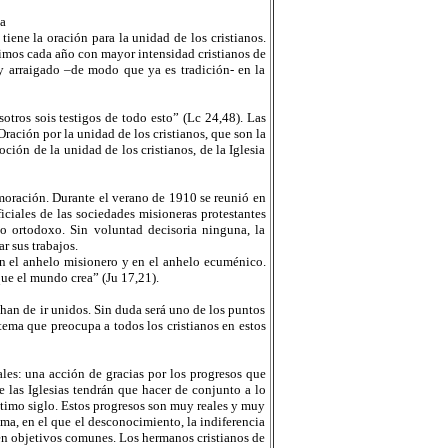
a
iene la oración para la unidad de los cristianos.
ivimos cada año con mayor intensidad cristianos de
y arraigado –de modo que ya es tradición- en la
tros sois testigos de todo esto” (Lc 24,48). Las
ración por la unidad de los cristianos, que son la
ión de la unidad de los cristianos, de la Iglesia
moración. Durante el verano de 1910 se reunió en
iciales de las sociedades misioneras protestantes
do ortodoxo. Sin voluntad decisoria ninguna, la
r sus trabajos.
en el anhelo misionero y en el anhelo ecuménico.
que el mundo crea” (Ju 17,21).
an de ir unidos. Sin duda será uno de los puntos
ema que preocupa a todos los cristianos en estos
les: una acción de gracias por los progresos que
e las Iglesias tendrán que hacer de conjunto a lo
último siglo. Estos progresos son muy reales y muy
ma, en el que el desconocimiento, la indiferencia
 en objetivos comunes. Los hermanos cristianos de