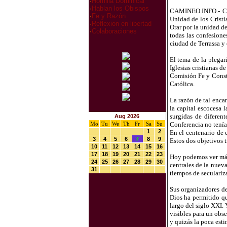
·
Homilia Dominical
·
Hablan los Obispos
CAMINEO.INFO.- Cel
·
Fe y Razón
Unidad de los Cristi
·
Reflexion en libertad
Orar por la unidad de
·
Colaboraciones
todas las confesion
ciudad de Terrassa y
El tema de la plegar
Iglesias cristianas d
Comisión Fe y Consti
Católica.
La razón de tal enca
la capital escocesa 
surgidas de diferen
Aug 2026
Mo
Tu
We
Th
Fr
Sa
Su
Conferencia no tenía
1
2
En el centenario de 
3
4
5
6
7
8
9
Estos dos objetivos 
10
11
12
13
14
15
16
17
18
19
20
21
22
23
Hoy podemos ver más 
24
25
26
27
28
29
30
centrales de la nuev
31
tiempos de seculariz
Sus organizadores de
Dios ha permitido qu
largo del siglo XXI. 
visibles para un obs
y quizás la poca est