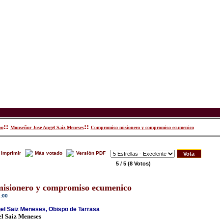
::
::
po
Monseñor Jose Angel Saiz Meneses
Compromiso misionero y compromiso ecumenico
Imprimir
Más votado
Versión PDF
5 / 5
(8 Votos)
isionero y compromiso ecumenico
1:00
l Saiz Meneses, Obispo de Tarrasa
l Saiz Meneses