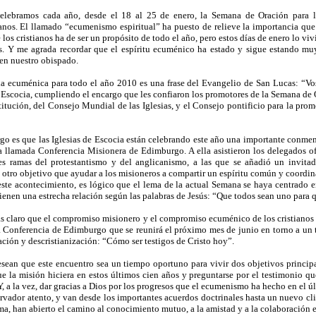
ebramos cada año, desde el 18 al 25 de enero, la Semana de Oración para l
anos. El llamado “ecumenismo espiritual” ha puesto de relieve la importancia que t
 los cristianos ha de ser un propósito de todo el año, pero estos días de enero lo v
es. Y me agrada recordar que el espíritu ecuménico ha estado y sigue estando mu
 en nuestro obispado.
ia ecuménica para todo el año 2010 es una frase del Evangelio de San Lucas: “Voso
e Escocia, cumpliendo el encargo que les confiaron los promotores de la Semana de O
tución, del Consejo Mundial de las Iglesias, y el Consejo pontificio para la promoc
rgo es que las Iglesias de Escocia están celebrando este año una importante conme
la llamada Conferencia Misionera de Edimburgo. A ella asistieron los delegados of
tes ramas del protestantismo y del anglicanismo, a las que se añadió un invita
 otro objetivo que ayudar a los misioneros a compartir un espíritu común y coordina
este acontecimiento, es lógico que el lema de la actual Semana se haya centrado 
tienen una estrecha relación según las palabras de Jesús: “Que todos sean uno para 
claro que el compromiso misionero y el compromiso ecuménico de los cristianos h
a Conferencia de Edimburgo que se reunirá el próximo mes de junio en torno a un t
ación y descristianización: “Cómo ser testigos de Cristo hoy”.
sean que este encuentro sea un tiempo oportuno para vivir dos objetivos principa
e la misión hiciera en estos últimos cien años y preguntarse por el testimonio qu
Y, a la vez, dar gracias a Dios por los progresos que el ecumenismo ha hecho en el 
ervador atento, y van desde los importantes acuerdos doctrinales hasta un nuevo cli
ima, han abierto el camino al conocimiento mutuo, a la amistad y a la colaboración