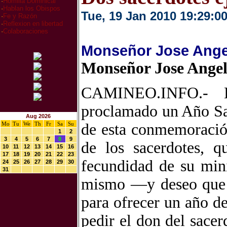
·
Homilia Dominical
·
Hablan los Obispos
Tue, 19 Jan 2010 19:29:0
·
Fe y Razón
·
Reflexion en libertad
·
Colaboraciones
Monseñor Jose Angel
Monseñor Jose Angel
CAMINEO.INFO.- E
proclamado un Año Sac
Aug 2026
Mo
Tu
We
Th
Fr
Sa
Su
de esta conmemoración 
1
2
3
4
5
6
7
8
9
de los sacerdotes, q
10
11
12
13
14
15
16
17
18
19
20
21
22
23
fecundidad de su mini
24
25
26
27
28
29
30
31
mismo —y deseo que l
para ofrecer un año de
pedir el don del sacer