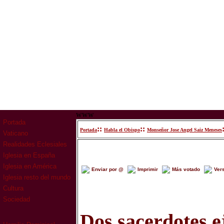
www
Portada
::
::
Portada
Habla el Obispo
Monseñor Jose Angel Saiz Meneses
Vaticano
Realidades Eclesiales
Iglesia en España
Iglesia en América
Enviar por @
Imprimir
Más votado
Ver
Iglesia resto del mundo
Cultura
Sociedad
Dos sacerdotes e