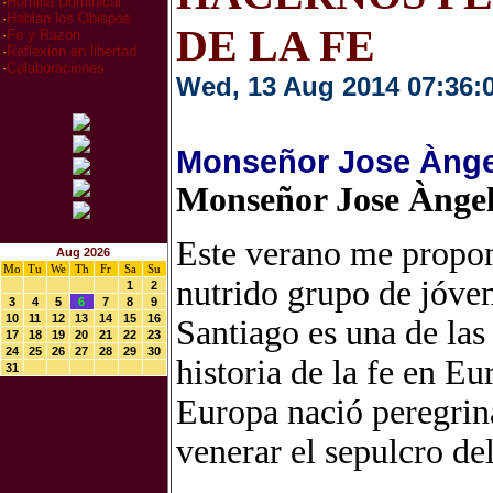
·
Homilia Dominical
·
Hablan los Obispos
DE LA FE
·
Fe y Razón
·
Reflexion en libertad
·
Colaboraciones
Wed, 13 Aug 2014 07:36:
Monseñor Jose Àngel
Monseñor Jose Àngel
Este verano me propo
Aug 2026
Mo
Tu
We
Th
Fr
Sa
Su
nutrido grupo de jóven
1
2
3
4
5
6
7
8
9
10
11
12
13
14
15
16
Santiago es una de las
17
18
19
20
21
22
23
24
25
26
27
28
29
30
historia de la fe en E
31
Europa nació peregrin
venerar el sepulcro de