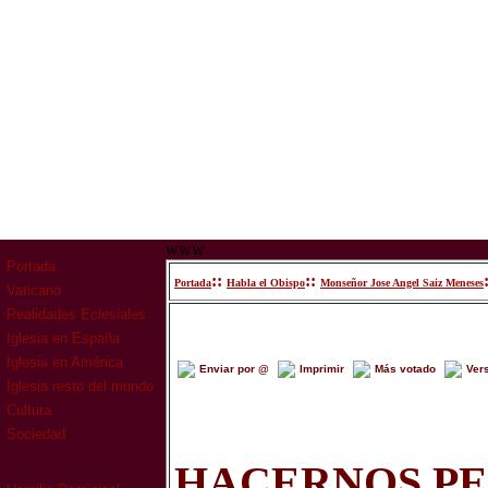
www
Portada
::
::
Portada
Habla el Obispo
Monseñor Jose Angel Saiz Meneses
Vaticano
Realidades Eclesiales
Iglesia en España
Iglesia en América
Enviar por @
Imprimir
Más votado
Ver
Iglesia resto del mundo
Cultura
Sociedad
HACERNOS P