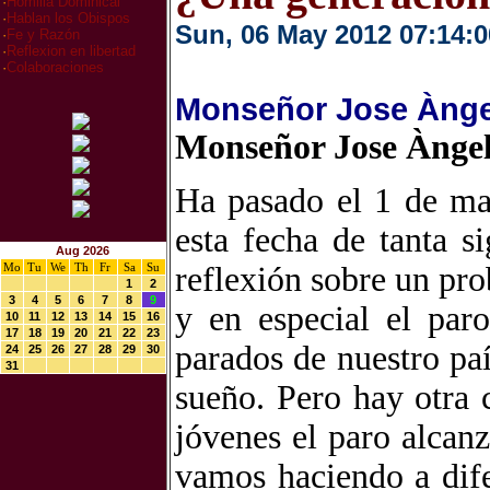
·
Homilia Dominical
·
Hablan los Obispos
Sun, 06 May 2012 07:14:0
·
Fe y Razón
·
Reflexion en libertad
·
Colaboraciones
Monseñor Jose Àngel
Monseñor Jose Àngel
Ha pasado el 1 de may
esta fecha de tanta s
Aug 2026
Mo
Tu
We
Th
Fr
Sa
Su
reflexión sobre un pr
1
2
3
4
5
6
7
8
9
y en especial el par
10
11
12
13
14
15
16
17
18
19
20
21
22
23
parados de nuestro pa
24
25
26
27
28
29
30
31
sueño. Pero hay otra 
jóvenes el paro alcanz
vamos haciendo a dife