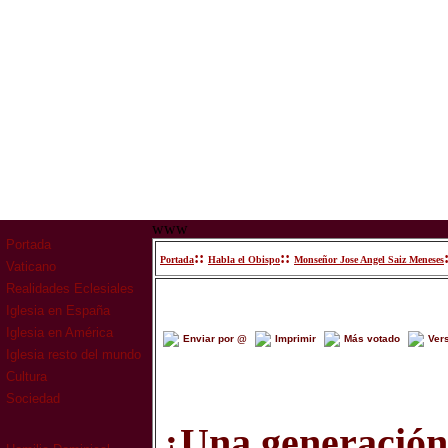
www
Portada
::
::
Portada
Habla el Obispo
Monseñor Jose Angel Saiz Meneses
Vaticano
Realidades Eclesiales
Iglesia en España
Iglesia en América
Enviar por @
Imprimir
Más votado
Ver
Iglesia resto del mundo
Cultura
Sociedad
¿Una generación