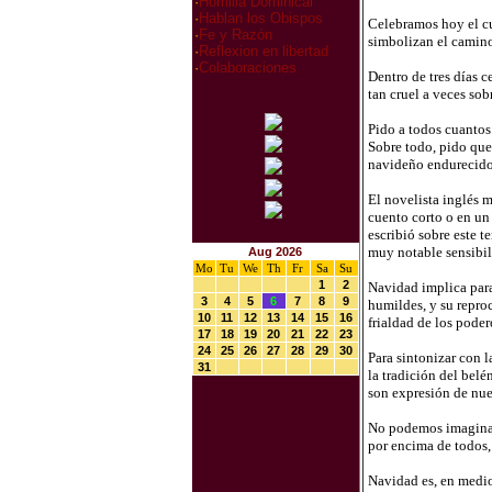
·
Homilia Dominical
·
Hablan los Obispos
Celebramos hoy el cu
·
Fe y Razón
simbolizan el camin
·
Reflexion en libertad
·
Colaboraciones
Dentro de tres días 
tan cruel a veces so
Pido a todos cuantos 
Sobre todo, pido que
navideño endurecido 
El novelista inglés m
cuento corto o en un
escribió sobre este 
muy notable sensibil
Aug 2026
Mo
Tu
We
Th
Fr
Sa
Su
1
2
Navidad implica para 
3
4
5
6
7
8
9
humildes, y su reproc
10
11
12
13
14
15
16
frialdad de los poder
17
18
19
20
21
22
23
24
25
26
27
28
29
30
Para sintonizar con l
31
la tradición del belé
son expresión de nues
No podemos imaginar 
por encima de todos,
Navidad es, en medio 