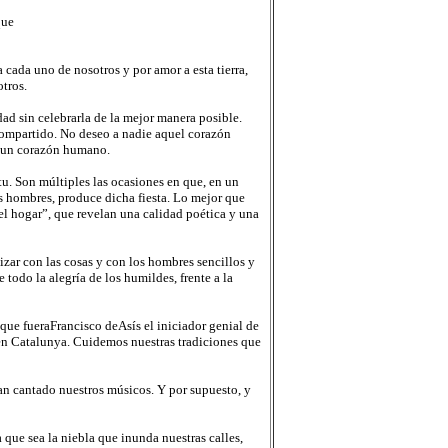
que
cada uno de nosotros y por amor a esta tierra,
tros.
ad sin celebrarla de la mejor manera posible.
 compartido. No deseo a nadie aquel corazón
, un corazón humano.
tu. Son múltiples las ocasiones en que, en un
s hombres, produce dicha fiesta. Lo mejor que
el hogar”, que revelan una calidad poética y una
izar con las cosas y con los hombres sencillos y
todo la alegría de los humildes, frente a la
 que fueraFrancisco deAsís el iniciador genial de
l en Catalunya. Cuidemos nuestras tradiciones que
an cantado nuestros músicos. Y por supuesto, y
que sea la niebla que inunda nuestras calles,