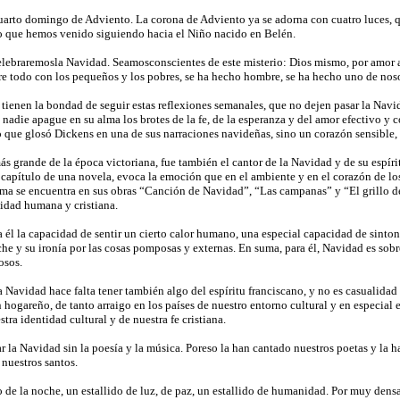
arto domingo de Adviento. La corona de Adviento ya se adorna con cuatro luces, 
o que hemos venido siguiendo hacia el Niño nacido en Belén.
celebraremosla Navidad. Seamosconscientes de este misterio: Dios mismo, por amor a 
bre todo con los pequeños y los pobres, se ha hecho hombre, se ha hecho uno de noso
tienen la bondad de seguir estas reflexiones semanales, que no dejen pasar la Navid
 nadie apague en su alma los brotes de la fe, de la esperanza y del amor efectivo y
que glosó Dickens en una de sus narraciones navideñas, sino un corazón sensible
ás grande de la época victoriana, fue también el cantor de la Navidad y de su espíri
 capítulo de una novela, evoca la emoción que en el ambiente y en el corazón de lo
tema se encuentra en sus obras “Canción de Navidad”, “Las campanas” y “El grillo d
idad humana y cristiana.
él la capacidad de sentir un cierto calor humano, una especial capacidad de sinton
he y su ironía por las cosas pomposas y externas. En suma, para él, Navidad es sobre 
osos.
a Navidad hace falta tener también algo del espíritu franciscano, y no es casualidad
n hogareño, de tanto arraigo en los países de nuestro entorno cultural y en especia
tra identidad cultural y de nuestra fe cristiana.
la Navidad sin la poesía y la música. Poreso la han cantado nuestros poetas y la h
 nuestros santos.
de la noche, un estallido de luz, de paz, un estallido de humanidad. Por muy densa 