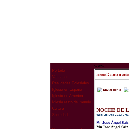
www
Portada
::
Portada
Habla el Obis
Vaticano
Realidades Eclesiales
Iglesia en España
Enviar por @
Iglesia en América
Iglesia resto del mundo
Cultura
NOCHE DE L
Sociedad
Wed, 25 Dec 2013 07:1
Mn Jose Àngel Saiz
Mn Jose Àngel Saiz