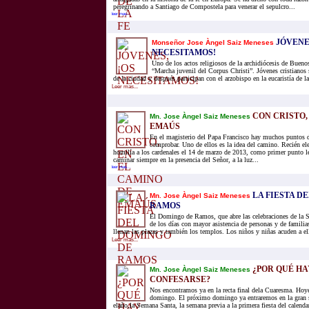
peregrinando a Santiago de Compostela para venerar el sepulcro...
leer mas...
JÓVENES
Monseñor Jose Àngel Saiz Meneses
NECESITAMOS!
Uno de los actos religiosos de la archidiócesis de Buenos
“Marcha juvenil del Corpus Christi”. Jóvenes cristianos s
de la ciudad y después participan con el arzobispo en la eucaristía de la
Leer mas...
CON CRISTO,
Mn. Jose Àngel Saiz Meneses
EMAÚS
En el magisterio del Papa Francisco hay muchos puntos 
comprobar. Uno de ellos es la idea del camino. Recién el
homilía a los cardenales el 14 de marzo de 2013, como primer punto l
caminar siempre en la presencia del Señor, a la luz...
leer mas...
LA FIESTA D
Mn. Jose Àngel Saiz Meneses
RAMOS
El Domingo de Ramos, que abre las celebraciones de la 
de los días con mayor asistencia de personas y de familias 
llenan las plazas y también los templos. Los niños y niñas acuden a e
Leer mas...
¿POR QUÉ HA
Mn. Jose Àngel Saiz Meneses
CONFESARSE?
Nos encontramos ya en la recta final dela Cuaresma. Hoy
domingo. El próximo domingo ya entraremos en la gran s
elaño,la Semana Santa, la semana previa a la primera fiesta del calendar