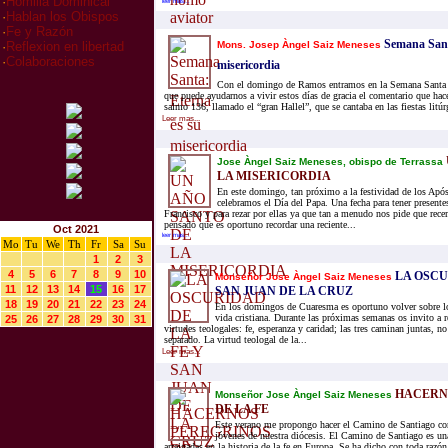
·
Homilia Dominical
leer mas...
·
Hablan los Obispos
·
Fe y Razón
Semana Santa
Mons. Josep Àngel Saiz Meneses
·
Reflexion en libertad
·
Colaboraciones
misericordia
Con el domingo de Ramos entramos en la Semana Santa d
que puede ayudarnos a vivir estos días de gracia el comentario que hace
salmo 136, llamado el “gran Hallel”, que se cantaba en las fiestas litúr
Leer mas...
Jose Àngel Saiz Meneses, obispo de Terrassa
LA MISERICORDIA
En este domingo, tan próximo a la festividad de los Apó
celebramos el Día del Papa. Una fecha para tener presente
Francisco y para rezar por ellas ya que tan a menudo nos pide que rece
pensado que es oportuno recordar una reciente...
Oct 2021
leer mas...
Mo
Tu
We
Th
Fr
Sa
Su
1
2
3
4
5
6
7
8
9
10
LA OSCU
Monseñor Jose Àngel Saiz Meneses
11
12
13
14
15
16
17
SAN JUAN DE LA CRUZ
18
19
20
21
22
23
24
En los domingos de Cuaresma es oportuno volver sobre l
vida cristiana. Durante las próximas semanas os invito a r
25
26
27
28
29
30
31
virtudes teologales: fe, esperanza y caridad; las tres caminan juntas, n
separado. La virtud teologal de la...
Leer mas...
HACERN
Monseñor Jose Àngel Saiz Meneses
DE LA FE
Este verano me propongo hacer el Camino de Santiago co
jóvenes de nuestra diócesis. El Camino de Santiago es un
arraigadas en la historia de la fe en Europa. Se ha dicho con toda razó