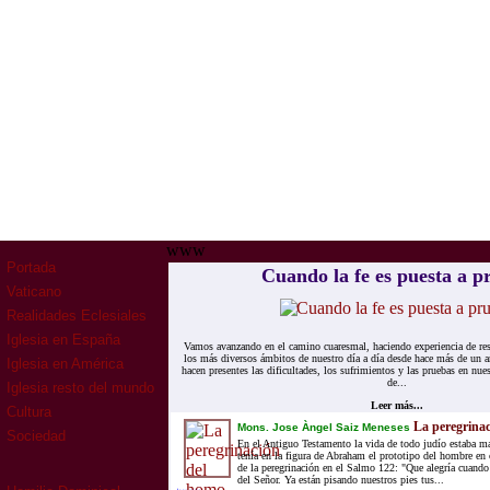
www
Portada
Cuando la fe es puesta a p
Vaticano
Realidades Eclesiales
Iglesia en España
Vamos avanzando en el camino cuaresmal, haciendo experiencia de rest
los más diversos ámbitos de nuestro día a día desde hace más de u
Iglesia en América
hacen presentes las dificultades, los sufrimientos y las pruebas en nu
de...
Iglesia resto del mundo
Leer más...
Cultura
La peregrinac
Mons. Jose Àngel Saiz Meneses
Sociedad
En el Antiguo Testamento la vida de todo judío estaba ma
tenía en la figura de Abraham el prototipo del hombre en
de la peregrinación en el Salmo 122: "Que alegría cuando
del Señor. Ya están pisando nuestros pies tus...