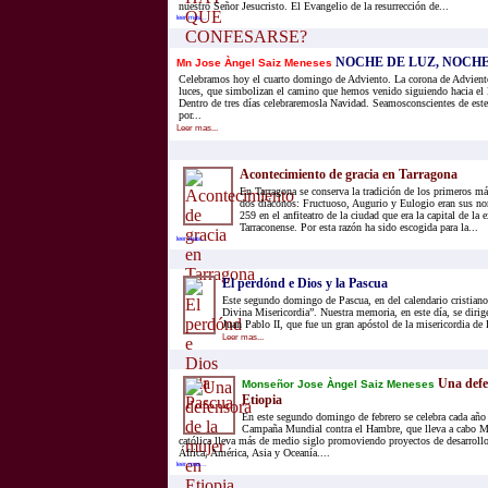
nuestro Señor Jesucristo. El Evangelio de la resurrección de...
leer mas...
NOCHE DE LUZ, NOCHE
Mn Jose Àngel Saiz Meneses
Celebramos hoy el cuarto domingo de Adviento. La corona de Adviento
luces, que simbolizan el camino que hemos venido siguiendo hacia el
Dentro de tres días celebraremosla Navidad. Seamosconscientes de est
por...
Leer mas...
Acontecimiento de gracia en Tarragona
En Tarragona se conserva la tradición de los primeros má
dos diáconos: Fructuoso, Augurio y Eulogio eran sus no
259 en el anfiteatro de la ciudad que era la capital de la
Tarraconense. Por esta razón ha sido escogida para la...
leer mas...
El perdónd e Dios y la Pascua
Este segundo domingo de Pascua, en del calendario cristiano
Divina Misericordia”. Nuestra memoria, en este día, se dirige
Juan Pablo II, que fue un gran apóstol de la misericordia de 
Leer mas...
Una defe
Monseñor Jose Àngel Saiz Meneses
Etiopia
En este segundo domingo de febrero se celebra cada año l
Campaña Mundial contra el Hambre, que lleva a cabo 
católica lleva más de medio siglo promoviendo proyectos de desarrollo
África, América, Asia y Oceanía....
leer mas...