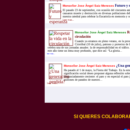
Futuro y 
Monseñor Jose Àngel Saiz Meneses
El pasado 23 de septiembre, con ocasión del cincuenta ani
causaron muerte y destrucción en diversas poblaciones de
nuestra catedral para celebrar la Eucaristía en memoria y s
Leer mas...
Re
Monseñor Jose Àngel Saiz Meneses
circulación
Cuando ya estamos en pleno verano, en la prox
Cristóbal (10 de julio), patrono y protector de 
celebra una de sus jornadas anuales: la de responsabilidad en el tráfico
este año tiene un lema muy profundo, que dice así: “La gloria...
leer mas...
¿Una gen
Monseñor Jose Àngel Saiz Meneses
Ha pasado el 1 de mayo, la Fiesta del Trabajo. En la este
significación social deseo proponer alguna reflexión sob
desgraciadamente creciente: el paro y en especial el paro
millones de parados de nuestro...
Leer mas...
SI QUIERES COLABORA