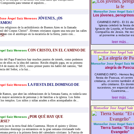
 Compostela para venerar el sepulcro...
Monseñor Jose Angel Saiz
Los jóvenes, peregrinos 
JÓVENES, ¡OS
Jose Àngel Saiz Meneses
CAMINEO.INFO.- El 31 de j
TAMOS!
Iglesia celebró la fiesta 
tos religiosos de la archidiócesis de Buenos Aires es la llamada
Ignacio de Loyola, el funda
il del Corpus Christi”. Jóvenes cristianos siguen una ruta por las calles
Compañía de Jesús. He rec
cipan con el arzobispo en la eucaristía de la fiesta, junto con...
al ponerme a redactar est
leer más...
CON CRISTO, EN EL CAMINO DE
ngel Saiz Meneses
Monseñor Jose Angel Saiz
rio del Papa Francisco hay muchos puntos de interés, como podemos
o de ellos es la idea del camino. Recién elegido papa, en su primera
Monseñor Jose Àngel Saiz 
l 14 de marzo de 2013, como primer punto les habló del camino, “del
alegría de Pascu
cia del Señor, a la luz...
CAMINEO.INFO.- Hemos lleg
fiesta de Pascua, el centro 
cristiana, el centro también 
LA FIESTA DEL DOMINGO DE
año cristiano. En domi
ngel Saiz Meneses
sucesivos, en especial dur
Cuaresma,...
 Ramos, que abre las celebraciones de la Semana Santa, es todavía uno
n mayor asistencia de personas y de familias a la iglesia. Los fieles
leer más...
n los templos. Los niños y niñas acuden a ellos acompañados de...
Monseñor Jose Angel Saiz
¿POR QUÉ HAY QUE
ngel Saiz Meneses
RSE?
Monseñor Jose Angel Saiz
os ya en la recta final dela Cuaresma. Hoyes el quinto y último
Tierra Santa: "El qu
róximo domingo ya entraremos en la gran semana cristianade todo
Evangelio"
emana previa a la primera fiesta del calendario cristiano: la Pascua de