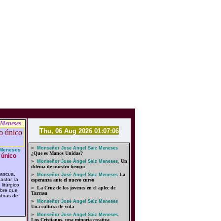
 Meneses
Thu, 06 Aug 2026 01:07:06
»
Monseñor Jose Angel Saiz Meneses
 Meneses
¿Que es Manos Unidas?
 único
»
Un
Monseñor Jose Àngel Saiz Meneses,
dilema de nuestro tiempo
Pascua,
»
La
Monseñor José Angel Saiz Meneses
stor, la
esperanza ante el nuevo curso
litúrgico
»
La Cruz de los jovenes en el aplec de
bre que
Tarrasa
abras de
»
Monseñor José Angel Saiz Meneses
Una cultura de vida
»
Monseñor Jose Angel Saiz Meneses.
Los Cristianos, una minoría creativa