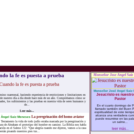
do la fe es puesta a prueba
Monseñor Jose Angel Saiz
Monseñor José Angel Saiz
Jesucristo es nuestro
ino cuaresmal, haciendo experiencia de restricciones y limitaciones en
 de nuestro día a día desde hace más de un año. Comprobamos cómo se
Pastor
ltades, los sufrimientos y las pruebas en nuestra vida de seres humanos y
de...
En el cuarto domingo de 
llamado también del Buen Pa
Leer más...
espiritualidad de este tiempo 
alcanza una verdadera cum
La peregrinación del homo aviator
 Àngel Saiz Meneses
puede resumirse en las pal
 Testamento la vida de todo judío estaba marcada por la peregrinación y
un salmo...
igura de Abraham el prototipo del hombre en camino. La Biblia nos habla
nación en el Salmo 122: "Que alegría cuando me dijeron, vamos a la casa
leer más...
están pisando nuestros pies tus...