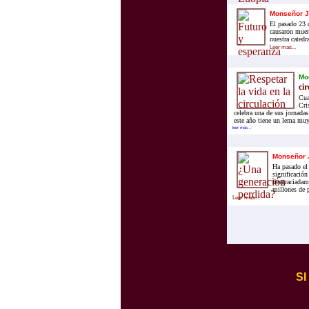
Monseñor J
El pasado 23 d
causaron muer
nuestra catedr
Leer mas...
Mo
cir
Cua
Cri
celebra una de sus jornadas
este año tiene un lema muy 
leer mas...
Monseñor 
Ha pasado el 
significación
desgraciadame
millones de p
Leer mas...
S