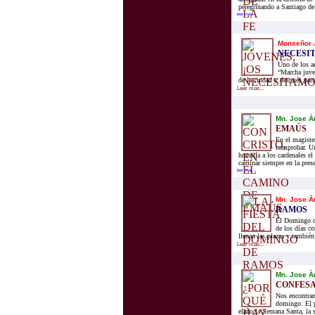
peregrinando a Santiago de
leer mas...
Monseñor 
NECESI
Uno de los ac
“Marcha juven
de la ciudad y después parti
Leer mas...
Mn. Jose À
EMAÚS
En el magiste
comprobar. Un
homilía a los cardenales e
caminar siempre en la presen
leer mas...
Mn. Jose À
RAMOS
El Domingo de
de los días co
llenan las plazas y tambié
Leer mas...
Mn. Jose À
CONFESA
Nos encontram
domingo. El p
elaño,la Semana Santa, la s