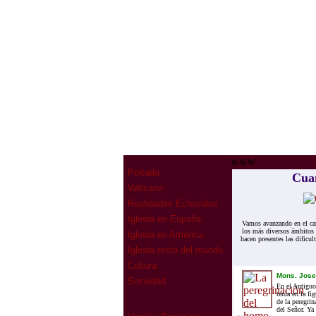
www
Portada
Cuan
Vaticano
Realidades Eclesiales
Iglesia en España
Vamos avanzando en el cam
los más diversos ámbitos
Iglesia en América
hacen presentes las dificu
Iglesia resto del mundo
Cultura
Mons. Jose
Sociedad
En el Antiguo
tenía en la f
de la peregri
del Señor. Ya 