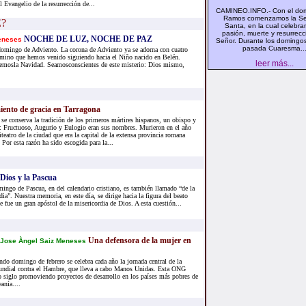
l Evangelio de la resurrección de...
CAMINEO.INFO.- Con el do
Ramos comenzamos la S
Santa, en la cual celebra
pasión, muerte y resurrecc
NOCHE DE LUZ, NOCHE DE PAZ
eneses
Señor. Durante los domingo
pasada Cuaresma..
domingo de Adviento. La corona de Adviento ya se adorna con cuatro
amino que hemos venido siguiendo hacia el Niño nacido en Belén.
leer más...
aremosla Navidad. Seamosconscientes de este misterio: Dios mismo,
iento de gracia en Tarragona
se conserva la tradición de los primeros mártires hispanos, un obispo y
: Fructuoso, Augurio y Eulogio eran sus nombres. Murieron en el año
iteatro de la ciudad que era la capital de la extensa provincia romana
 Por esta razón ha sido escogida para la...
Dios y la Pascua
ingo de Pascua, en del calendario cristiano, es también llamado “de la
ia”. Nuestra memoria, en este día, se dirige hacia la figura del beato
e fue un gran apóstol de la misericordia de Dios. A esta cuestión...
Una defensora de la mujer en
Jose Àngel Saiz Meneses
ndo domingo de febrero se celebra cada año la jornada central de la
dial contra el Hambre, que lleva a cabo Manos Unidas. Esta ONG
o siglo promoviendo proyectos de desarrollo en los países más pobres de
anía....