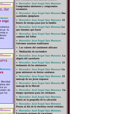
»
Monseñor José Angel Saiz Meneses
 Meneses
Compromiso misionero y compromiso
ecumenico
»
Dos
Monseñor Jose Angel Saiz Meneses
sacerdotes ejemplares
eneses,
»
El
Monseñor Jose Angel Saiz Meneses.
r trigo
futuro de europa pasa por la familia
primeros
»
Lo
Monseñor José Angel Saiz Meneses
scua, la
que tenemos que hacer
nvita a
»
Los
Monseñor Jose Angel Saiz Meneses
 Jesús
caminos del Señor
los.
»
Monseñor Jose Àngel Saiz Meneses
Salvemos nuestras tradiciones
»
Los valores del continente africano
»
Meditación de noviembre
 Meneses
»
La
Monseñor Jose Angel Saiz Meneses.
alegría del sacerdocio
»
El
Monseñor José Àngel Saiz Meneses.
testimonio de los misioneros
Meneses,
»
Un
Monseñor Jose Àngel Saiz Meneses
eva
gran misionero en tierras catalanas
»
El
Monseñor Jose Àngel Saiz Meneses.
mensaje de un joven trapense
a Mundial
»
El
Monseñor Jose Àngel Saiz Meneses
ativa del
mensaje de la Merced
ica un
estión de
»
Un
Monseñor José Angel Saiz Meneses.
 que ha
tiempo oportuno para ser cristianos
»
Monseñor José Angel Saiz Meneses.
María en la geografía de la salvación
»
Monseñor José Àngel Saiz Meneses.
Puesta al día de la doctrina social cristiana
 Meneses
»
Monseñor José Àngel Saiz Meneses.
Encuentro europeo de vocaciones