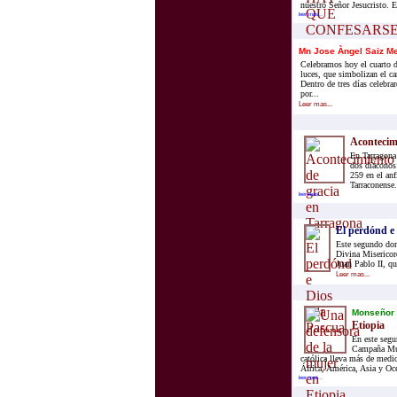
nuestro Señor Jesucristo. E
leer mas...
Mn Jose Àngel Saiz M
Celebramos hoy el cuarto 
luces, que simbolizan el c
Dentro de tres días celebr
por...
Leer mas...
Acontecim
En Tarragona 
dos diáconos
259 en el anf
Tarraconense.
leer mas...
El perdónd e 
Este segundo dom
Divina Misericord
Juan Pablo II, qu
Leer mas...
Monseñor 
Etiopia
En este segu
Campaña Mun
católica lleva más de medi
África, América, Asia y Oce
leer mas...