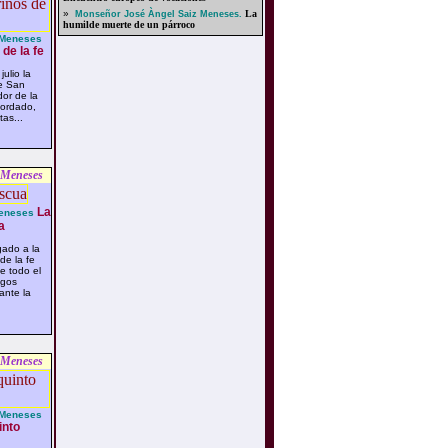
»
La
Monseñor José Àngel Saiz Meneses.
humilde muerte de un párroco
 Meneses
de la fe
ulio la
de San
dor de la
ordado,
as...
 Meneses
La
Meneses
a
ado a la
de la fe
de todo el
ngos
ante la
 Meneses
 Meneses
into