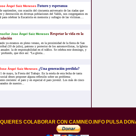
Futuro y esperanza
ose Àngel Saiz Meneses
e septiembre, con ocasión del cincuenta aniversario de las riadas que
te y destrucción en diversas poblaciones del Vallés, nos congregamos en
al para celebrar la Eucaristía en memoria y sufragio de las víctimas....
Respetar la vida en la
nseñor Jose Àngel Saiz Meneses
culación
ndo ya estamos en pleno verano, en la proximidad de la fiesta de San
stóbal (10 de julio), patrono y protector de los automovilistas, la Iglesia
 anuales: la de responsabilidad en el tráfico. Se celebra este domingo, y
profundo, que dice así: “La gloria...
¿Una generación perdida?
Jose Àngel Saiz Meneses
1 de mayo, la Fiesta del Trabajo. En la estela de esta fecha de tanta
 social deseo proponer alguna reflexión sobre un problema
nte creciente: el paro y en especial el paro juvenil. Los más de cinco
arados de nuestro...
I QUIERES COLABORAR CON CAMINEO.INFO PULSA DON