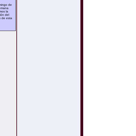
mingo de
emana
mos la
ión del
s de esta
.