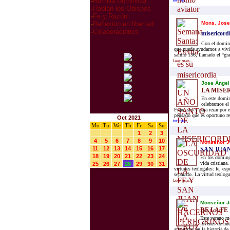
·
Homilia Dominical
leer mas...
·
Hablan los Obispos
·
Fe y Razón
Mons. Jose
·
Reflexion en libertad
·
Colaboraciones
misericordi
Con el doming
que puede ayudarnos a vivir
salmo 136, llamado el “gran
Leer mas...
Jose Àngel
LA MISE
En este domin
celebramos el 
Francisco y para rezar por 
pensado que es oportuno rec
Oct 2021
leer mas...
Mo
Tu
We
Th
Fr
Sa
Su
1
2
3
4
5
6
7
8
9
10
Monseñor J
11
12
13
14
15
16
17
SAN JUAN
18
19
20
21
22
23
24
En los doming
vida cristiana
25
26
27
28
29
30
31
virtudes teologales: fe, esp
separado. La virtud teologal
Leer mas...
Monseñor J
DE LA FE
Este verano m
jóvenes de nue
arraigadas en la historia d