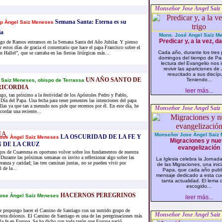
Monseñor Jose Angel Saiz
Semana Santa: Eterna es su
p Àngel Saiz Meneses
a
Mons. José Angel Saiz M
Predicar y, a la vez, da
o de Ramos entramos en la Semana Santa del Año Jubilar. Y pienso
 estos días de gracia el comentario que hace el papa Francisco sobre el
Cada año, durante los tres 
 Hallel”, que se cantaba en las fiestas litúrgicas más...
domingos del tiempo de Pa
lectura del Evangelio nos i
revivir las apariciones de
resucitado a sus discípu
UN AÑO SANTO DE
Teniendo...
 Saiz Meneses, obispo de Terrassa
RICORDIA
leer más...
go, tan próximo a la festividad de los Apóstoles Pedro y Pablo,
Día del Papa. Una fecha para tener presentes las intenciones del papa
ellas ya que tan a menudo nos pide que recemos por él. En este día, he
Monseñor Jose Angel Saiz
ordar una reciente...
Monseñor Jose Àngel Saiz 
LA OSCURIDAD DE LA FE Y
ose Àngel Saiz Meneses
Migraciones y nu
 DE LA CRUZ
evangelización
os de Cuaresma es oportuno volver sobre los fundamentos de nuestra
. Durante las próximas semanas os invito a reflexionar algo sobre las
La Iglesia celebra la Jornad
eranza y caridad; las tres caminan juntas, no se pueden vivir por
de las Migraciones, una inici
 de la...
Papa, que cada año publ
mensaje dedicado a esta cu
tanta actualidad. El lema
escogido...
HACERNOS PEREGRINOS
ose Àngel Saiz Meneses
leer más...
e propongo hacer el Camino de Santiago con un nutrido grupo de
Monseñor Jose Angel Saiz
stra diócesis. El Camino de Santiago es una de las peregrinaciones más
e la fe en Europa. Se ha dicho con toda razón que Europa nació