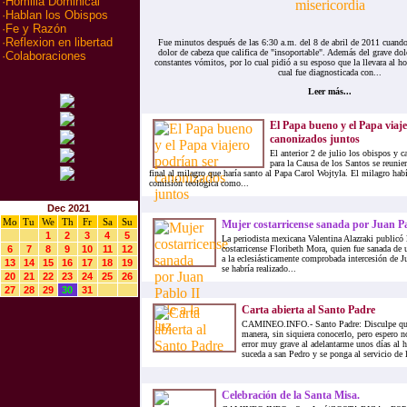
·
Homilia Dominical
·
Hablan los Obispos
·
Fe y Razón
·
Reflexion en libertad
Fue minutos después de las 6:30 a.m. del 8 de abril de 2011 cuand
dolor de cabeza que califica de "insoportable". Además del grave dol
·
Colaboraciones
constantes vómitos, por lo cual pidió a su esposo que la llevara al hos
cual fue diagnosticada con...
Leer más...
El Papa bueno y el Papa viaj
canonizados juntos
El anterior 2 de julio los obispos y 
para la Causa de los Santos se reunie
final al milagro que haría santo al Papa Carol Wojtyla. El milagro hab
comisión teológica como...
Dec 2021
Mo
Tu
We
Th
Fr
Sa
Su
Mujer costarricense sanada por Juan Pab
1
2
3
4
5
La periodista mexicana Valentina Alazraki publicó l
6
7
8
9
10
11
12
costarricense Floribeth Mora, quien fue sanada de 
a la eclesiásticamente comprobada intercesión de Ju
13
14
15
16
17
18
19
se habría realizado...
20
21
22
23
24
25
26
27
28
29
30
31
Carta abierta al Santo Padre
CAMINEO.INFO.- Santo Padre: Disculpe que m
manera, sin siquiera conocerlo, pero espero n
error muy grave al adelantarme unos días al 
suceda a san Pedro y se ponga al servicio de la
Celebración de la Santa Misa.