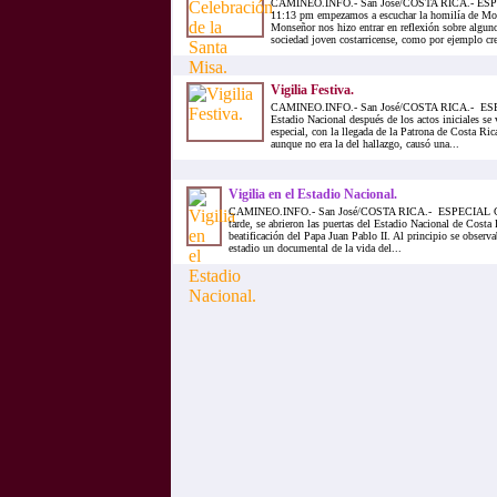
CAMINEO.INFO.- San José/COSTA RICA.- ES
11:13 pm empezamos a escuchar la homilía de Mon
Monseñor nos hizo entrar en reflexión sobre algun
sociedad joven costarricense, como por ejemplo crea
Vigilia Festiva.
CAMINEO.INFO.- San José/COSTA RICA.- ES
Estadio Nacional después de los actos iniciales 
especial, con la llegada de la Patrona de Costa Ric
aunque no era la del hallazgo, causó una...
Vigilia en el Estadio Nacional.
CAMINEO.INFO.- San José/COSTA RICA.- ESPECIAL CO
tarde, se abrieron las puertas del Estadio Nacional de Costa R
beatificación del Papa Juan Pablo II. Al principio se observa
estadio un documental de la vida del...