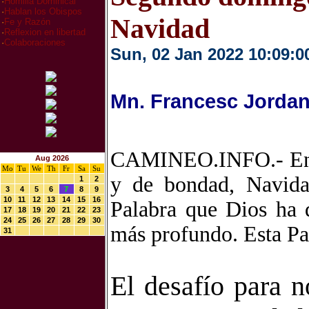
·
Homilia Dominical
·
Hablan los Obispos
Navidad
·
Fe y Razón
·
Reflexion en libertad
·
Colaboraciones
Sun, 02 Jan 2022 10:09:0
Mn. Francesc Jordan
CAMINEO.INFO.- En u
Aug 2026
Mo
Tu
We
Th
Fr
Sa
Su
y de bondad, Navida
1
2
3
4
5
6
7
8
9
10
11
12
13
14
15
16
Palabra que Dios ha 
17
18
19
20
21
22
23
24
25
26
27
28
29
30
más profundo. Esta Pal
31
El desafío para n