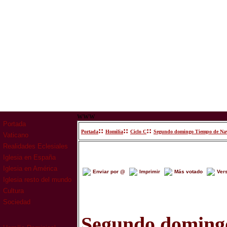
www
Portada
::
::
::
Portada
Homilia
Ciclo C
Segundo domingo Tiempo de Na
Vaticano
Realidades Eclesiales
Iglesia en España
Iglesia en América
Enviar por @
Imprimir
Más votado
Ver
Iglesia resto del mundo
Cultura
Sociedad
Segundo doming